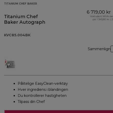
TITANIUM CHEF BAKER
6 719,00 kr
Titanium Chef
Inkludert MVA-be
på 1 343,80 kr ( 
Baker Autograph
KVC85.004BK
Sammenlign
Pålitelige EasyClean-verktøy
Hver ingrediens i blandingen
Du kontrollerer hastigheten
Tilpass din Chef