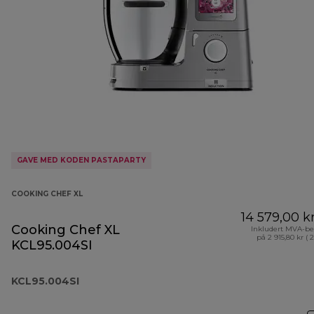
GAVE MED KODEN PASTAPARTY
COOKING CHEF XL
14 579,00 k
Cooking Chef XL
Inkludert MVA-be
på 2 915,80 kr ( 
KCL95.004SI
KCL95.004SI