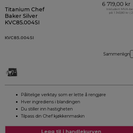
6 719,00 kr
Titanium Chef
Inkludert MVA-be
på 1 343,80 kr ( 
Baker Silver
KVC85.004SI
KVC85.004SI
Sammenlign
Pålitelige verktøy som er lette å rengjøre
Hver ingrediens i blandingen
Du stiller inn hastigheten
Tilpass din Chef kjøkkenmaskin
Legg til i handlekurven