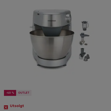
-40 %
OUTLET
Utsolgt