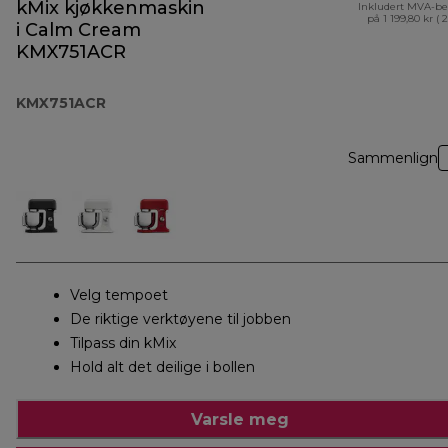
kMix kjøkkenmaskin
Inkludert MVA-be
på 1 199,80 kr ( 
i Calm Cream
KMX751ACR
KMX751ACR
Sammenlign
Velg tempoet
De riktige verktøyene til jobben
Tilpass din kMix
Hold alt det deilige i bollen
Varsle meg