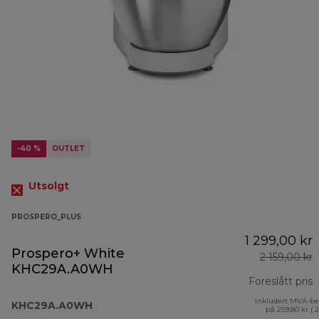
-40 %
OUTLET
Utsolgt
PROSPERO_PLUS
1 299,00 kr
Prospero+ White
2 159,00 kr
KHC29A.A0WH
Foreslått pris
Inkludert MVA-be
o
KHC29A.A0WH
på 259,80 kr ( 