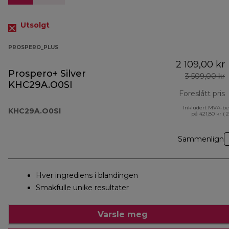
Utsolgt
PROSPERO_PLUS
2 109,00 kr
Prospero+ Silver
3 509,00 kr
KHC29A.O0SI
Foreslått pris
Inkludert MVA-be
o
KHC29A.O0SI
på 421,80 kr ( 
Sammenlign
Hver ingrediens i blandingen
Smakfulle unike resultater
Varsle meg