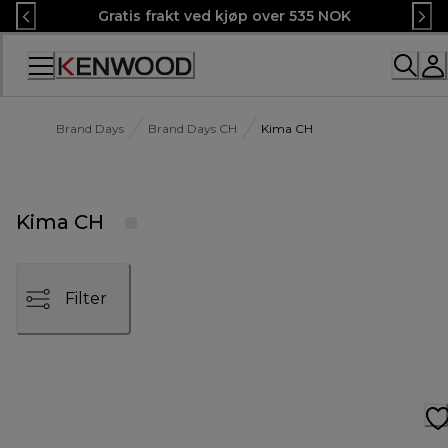
Skip
Gratis frakt ved kjøp over 535 NOK
to
Content
Brand Days
Brand Days CH
Kima CH
Kima CH
Filter