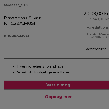
PROSPERO_PLUS
2 009,00 kr
Prospero+ Silver
3 349,00 kr
KHC29A.M0SI
Foreslått pris
Inkludert MVA-be
KHC29A.M0SI
på 401,80 kr ( 
Sammenlign
Hver ingrediens i blandingen
Smakfullt forskjellige resultater
Varsle meg
Oppdag mer