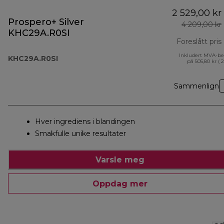
2 529,00 kr
Prospero+ Silver
4 209,00 kr
KHC29A.R0SI
Foreslått pris
Inkludert MVA-be
KHC29A.R0SI
på 505,80 kr ( 
Sammenlign
Hver ingrediens i blandingen
Smakfulle unike resultater
Varsle meg
Oppdag mer