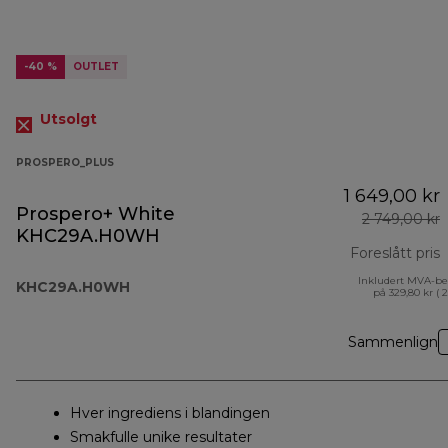
-40 %
OUTLET
Utsolgt
PROSPERO_PLUS
1 649,00 kr
Prospero+ White
2 749,00 kr
KHC29A.H0WH
Foreslått pris
Inkludert MVA-be
o
KHC29A.H0WH
på 329,80 kr ( 
Sammenlign
Hver ingrediens i blandingen
Smakfulle unike resultater