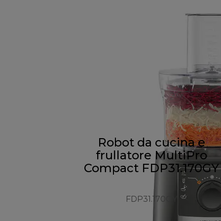
Robot da cucina e
frullatore MultiPro
Compact FDP31.170GY
FDP31.170GY