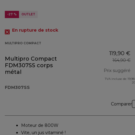
-27 %
OUTLET
En rupture de stock
MULTIPRO COMPACT
119,90 €
Multipro Compact
164,90 €
FDM307SS corps
Prix suggéré
métal
TVA incluse de 19,98
pr
2
FDM307SS
Comparer
Moteur de 800W
Vite, un jus vitaminé !