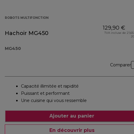
ROBOTS MULTIFONCTION
129,90 €
Hachoir MG450
TVA incluse de 21,65
2
MG450
Comparer
Capacité illimitée et rapidité
Puissant et performant
Une cuisine qui vous ressemble
Ajouter au panier
En découvrir plus