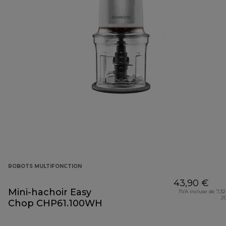
ROBOTS MULTIFONCTION
43,90 €
Mini-hachoir Easy
TVA incluse de 7,32
2
Chop CHP61.100WH