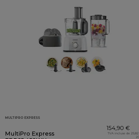
MULTIPRO EXPRESS
154,90 €
MultiPro Express
TVA incluse de 25,82
2