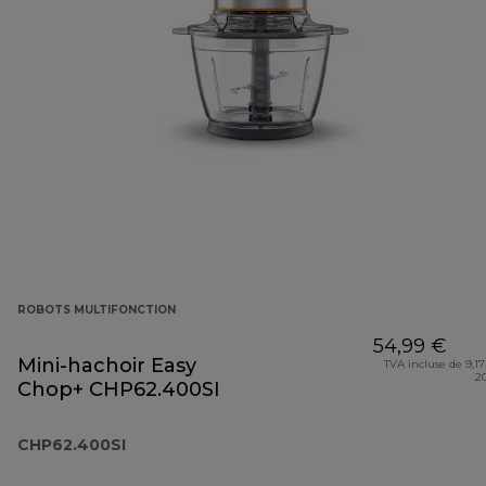
ROBOTS MULTIFONCTION
54,99 €
Mini-hachoir Easy
TVA incluse de 9,17
2
Chop+ CHP62.400SI
CHP62.400SI