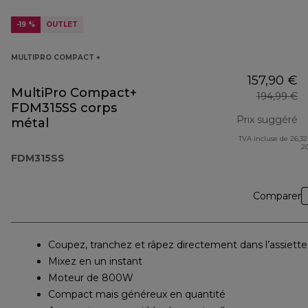
-19 %
OUTLET
MULTIPRO COMPACT +
157,90 €
MultiPro Compact+
194,99 €
FDM315SS corps
Prix suggéré
métal
TVA incluse de 26,32
pr
2
FDM315SS
Comparer
Coupez, tranchez et râpez directement dans l’assiette
Mixez en un instant
Moteur de 800W
Compact mais généreux en quantité