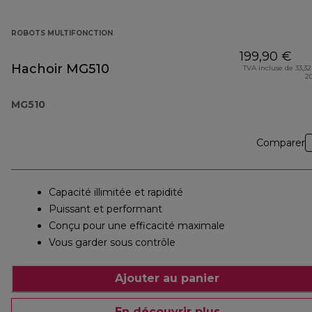
ROBOTS MULTIFONCTION
199,90 €
Hachoir MG510
TVA incluse de 33,32
2
MG510
Comparer
Capacité illimitée et rapidité
Puissant et performant
Conçu pour une efficacité maximale
Vous garder sous contrôle
Ajouter au panier
En découvrir plus