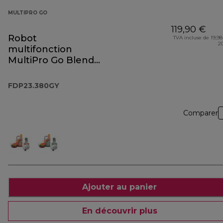
MULTIPRO GO
119,90 €
Robot
TVA incluse de 19,98
2
multifonction
MultiPro Go Blend
FDP23.380GY
FDP23.380GY
Comparer
Ajouter au panier
En découvrir plus