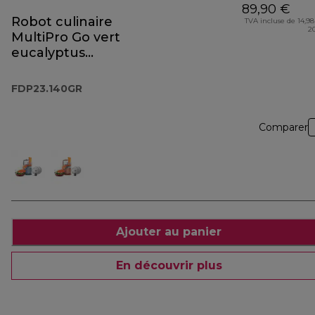
89,90 €
Robot culinaire
TVA incluse de 14,98
2
MultiPro Go vert
eucalyptus
FDP23.140GR
FDP23.140GR
Comparer
Ajouter au panier
En découvrir plus