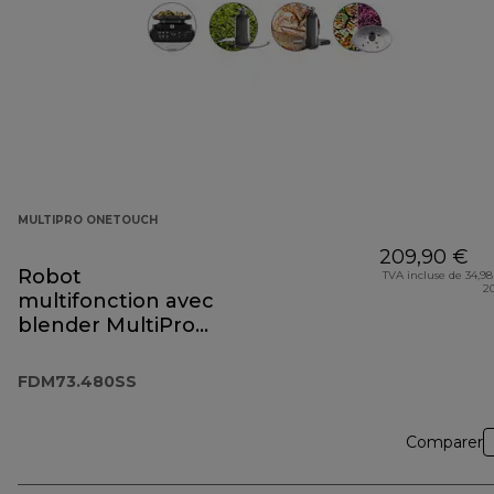
MULTIPRO ONETOUCH
209,90 €
Robot
TVA incluse de 34,98
2
multifonction avec
blender MultiPro
OneTouch
FDM73.480SS
FDM73.480SS
Comparer