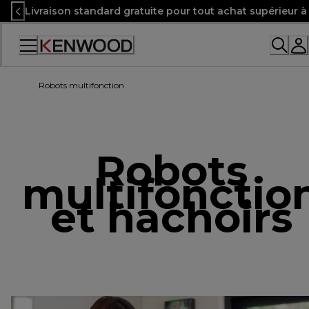
Skip
Livraison standard gratuite pour tout achat supérieur 
to
Content
Robots multifonction
Robots
multifonctio
et hachoirs