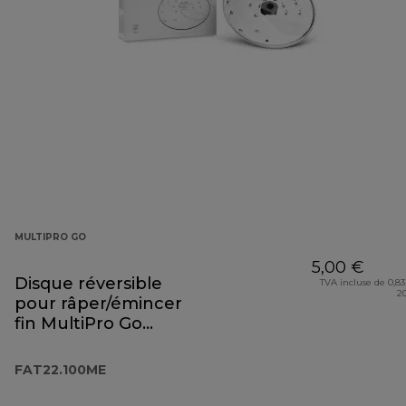
MULTIPRO GO
5,00 €
Disque réversible
TVA incluse de 0,83
2
pour râper/émincer
fin MultiPro Go
FAT22.100ME
FAT22.100ME