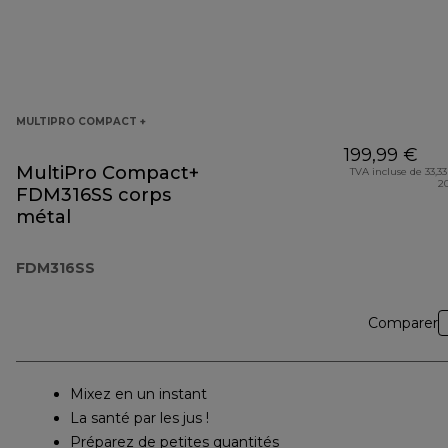
MULTIPRO COMPACT +
199,99 €
MultiPro Compact+
TVA incluse de 33,33
2
FDM316SS corps
métal
FDM316SS
Comparer
Mixez en un instant
La santé par les jus !
Préparez de petites quantités