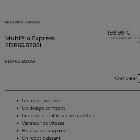
MULTIPRO EXPRESS
199,99 €
MultiPro Express
TVA incluse de 33,33
2
FDP65.820SI
FDP65.820SI
Comparer
Un robot complet
Un design compact
Créez une multitude de recettes
Variateur de vitesse
Housse de rangement
Un robot puissant