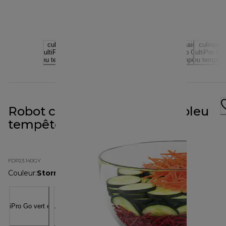
Robot culinaire MultiPro Go bleu
tempête FDP23.140GY
FDP23.140GY
Couleur
:
Storm Blue