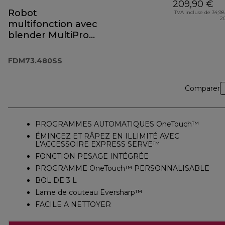
209,90 €
Robot
TVA incluse de 34,98
2
multifonction avec
blender MultiPro
OneTouch
FDM73.480SS
FDM73.480SS
Comparer
PROGRAMMES AUTOMATIQUES OneTouch™
ÉMINCEZ ET RÂPEZ EN ILLIMITÉ AVEC
L'ACCESSOIRE EXPRESS SERVE™
FONCTION PESAGE INTÉGRÉE
PROGRAMME OneTouch™ PERSONNALISABLE
BOL DE 3 L
Lame de couteau Eversharp™
FACILE A NETTOYER