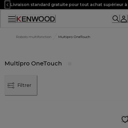
Skip
Livraison standard gratuite pour tout achat supérieur 
to
Content
Robots multifonction
Multipro OneTouch
Multipro OneTouch
Filtrer