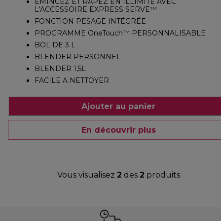
ÉMINCEZ ET RÂPEZ EN ILLIMITÉ AVEC
L'ACCESSOIRE EXPRESS SERVE™
FONCTION PESAGE INTÉGRÉE
PROGRAMME OneTouch™ PERSONNALISABLE
BOL DE 3 L
BLENDER PERSONNEL
BLENDER 1,5L
FACILE A NETTOYER
Ajouter au panier
En découvrir plus
Vous visualisez
2
des
2
produits