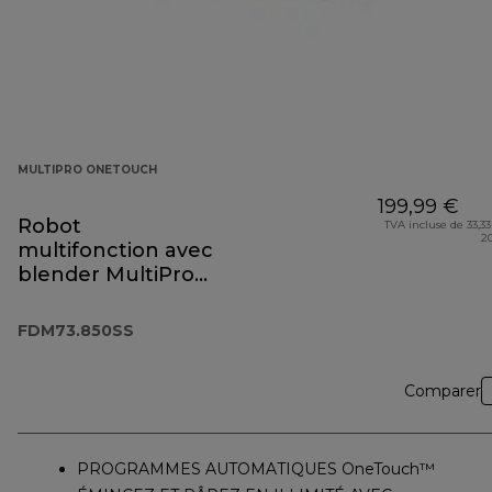
MULTIPRO ONETOUCH
199,99 €
Robot
TVA incluse de 33,33
2
multifonction avec
blender MultiPro
OneTouch
FDM73.850SS
FDM73.850SS
Comparer
PROGRAMMES AUTOMATIQUES OneTouch™