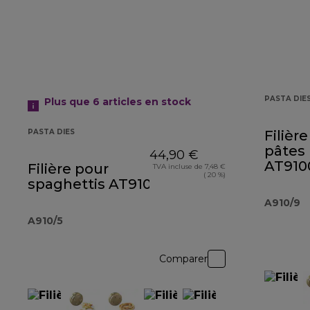
PASTA DIE
Plus que 6
articles en stock
PASTA DIES
Filièr
pâtes 
44,90 €
AT910
Filière pour
TVA incluse de 7,48 €
( 20 %)
spaghettis AT910006
A910/9
A910/5
Comparer