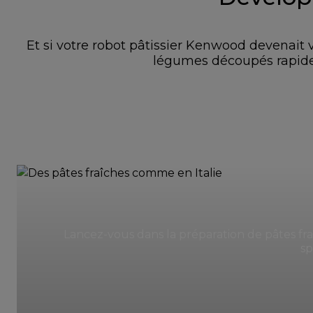
Et si votre robot pâtissier Kenwood devenai
légumes découpés rapidem
Lancez-vous dans la préparation de pâtes fraî
sp