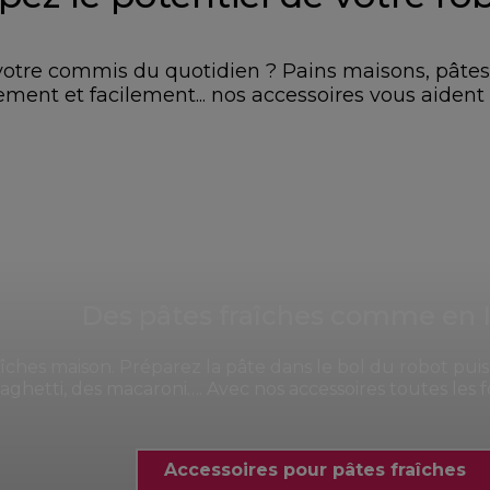
t votre commis du quotidien ? Pains maisons, pât
ent et facilement... nos accessoires vous aident
Des pâtes fraîches comme en I
ches maison. Préparez la pâte dans le bol du robot puis 
aghetti, des macaroni…. Avec nos accessoires toutes les 
Accessoires pour pâtes fraîches