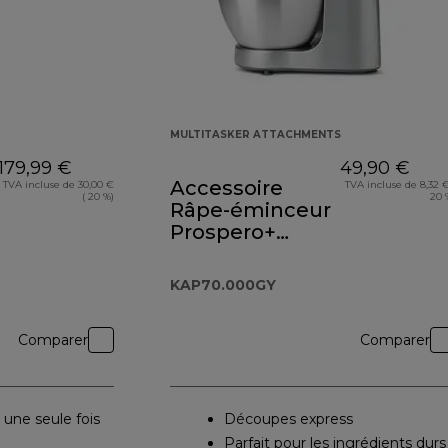
MULTITASKER ATTACHMENTS
179,99 €
49,90 €
Accessoire
TVA incluse de 30,00 €
TVA incluse de 8,32 €
( 20 %)
20 
Râpe-éminceur
Prospero+
KAP70.000GY
KAP70.000GY
Comparer
Comparer
 une seule fois
Découpes express
Parfait pour les ingrédients durs