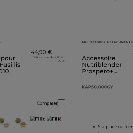
S
MULTITASKER ATTACHMENTS
44,90 €
e pour
Accessoire
TVA incluse de 7,48 € (
20 %)
Fusillis
Nutriblender
010
Prospero+
KAP50.000GY
KAP50.000GY
Comparer
Sur place ou à e