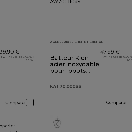
ACCESSOIRES CHEF ET CHEF XL
39,90 €
47,99 €
Batteur K en
TVA incluse de 6,65 € (
TVA incluse de 8,00 €
20 %)
20 
acier inoxydable
pour robots
Chef XL
KAT70.000SS
KAT70.000SS
Comparer
Comparer
mporter