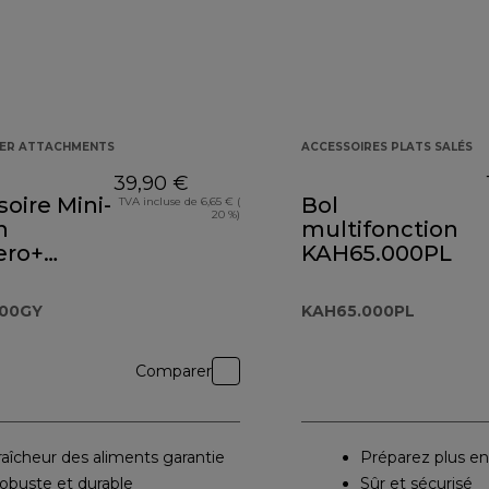
KER ATTACHMENTS
ACCESSOIRES PLATS SALÉS
39,90 €
oire Mini-
Bol
TVA incluse de 6,65 € (
20 %)
n
multifonction
ero+
KAH65.000PL
.000GY
000GY
KAH65.000PL
Comparer
raîcheur des aliments garantie
Préparez plus en
obuste et durable
Sûr et sécurisé