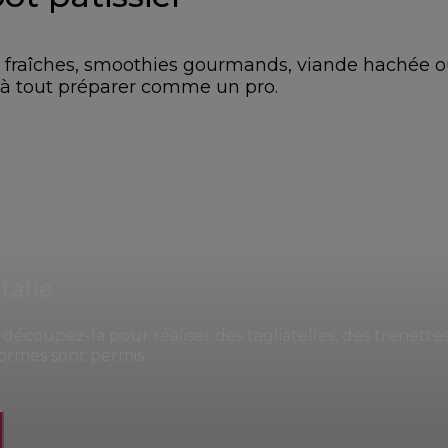
es fraîches, smoothies gourmands, viande hachée 
 à tout préparer comme un pro.
talie
découpez-la pour réaliser des tagliatelles, des trenettes
formes sont permis.