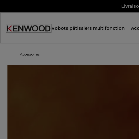
Skip
Livrais
to
Content
Robots pâtissiers multifonction
Acc
Accessoires