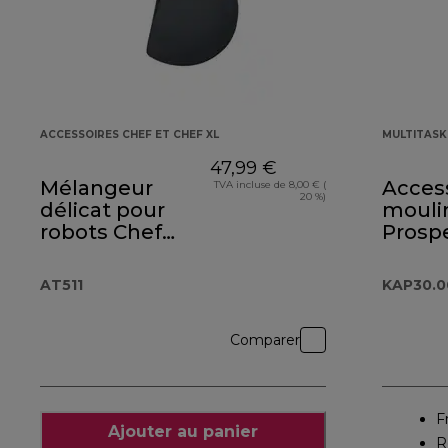
ACCESSOIRES CHEF ET CHEF XL
MULTITAS
47,99 €
Mélangeur
Access
TVA incluse de 8,00 € (
20 %)
délicat pour
mouli
robots Chef
Prosp
AT511
KAP30
AT511
KAP30.
Comparer
F
Ajouter au panier
R