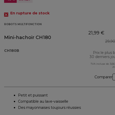
En rupture de stock
ROBOTS MULTIFONCTION
21,99 €
Mini-hachoir CH180
29,9
CH180B
Prix le plus 
30 derniers jo
TVA incluse de 3,66
2
Comparer
Petit et puissant
Compatible au lave-vaisselle
Des mayonnaises toujours réussies