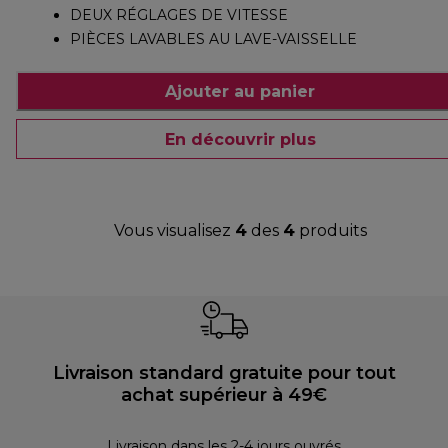
DEUX RÉGLAGES DE VITESSE
PIÈCES LAVABLES AU LAVE-VAISSELLE
Ajouter au panier
En découvrir plus
Vous visualisez
4
des
4
produits
Livraison standard gratuite pour tout
achat supérieur à 49€
30 
Livraison dans les 2-4 jours ouvrés