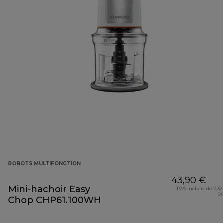
ROBOTS MULTIFONCTION
43,90 €
Mini-hachoir Easy
TVA incluse de 7,32
2
Chop CHP61.100WH