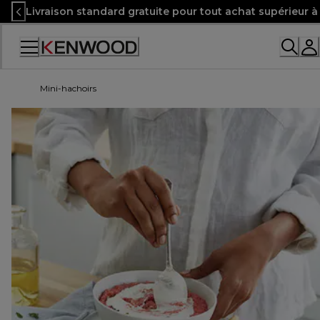
Skip
Livraison standard gratuite pour tout achat supérieur 
to
Content
Mini-hachoirs