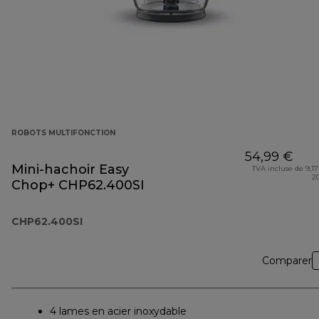
ROBOTS MULTIFONCTION
54,99 €
Mini-hachoir Easy
TVA incluse de 9,17
2
Chop+ CHP62.400SI
CHP62.400SI
Comparer
4 lames en acier inoxydable