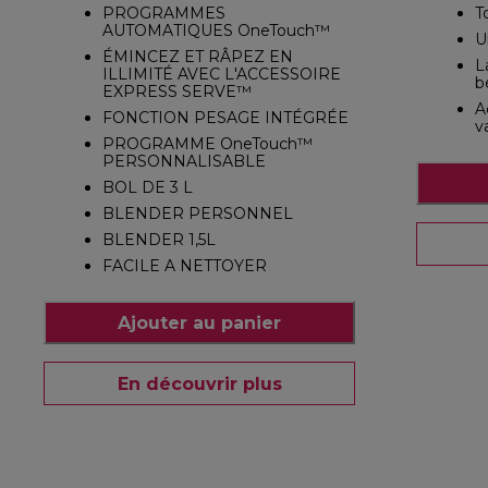
PROGRAMMES
T
AUTOMATIQUES OneTouch™
U
ÉMINCEZ ET RÂPEZ EN
L
ILLIMITÉ AVEC L'ACCESSOIRE
b
EXPRESS SERVE™
A
FONCTION PESAGE INTÉGRÉE
v
PROGRAMME OneTouch™
PERSONNALISABLE
BOL DE 3 L
BLENDER PERSONNEL
BLENDER 1,5L
FACILE A NETTOYER
Ajouter au panier
En découvrir plus