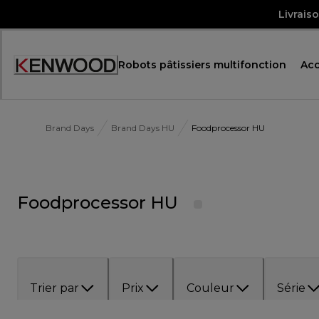
Skip
Livrais
to
Content
Robots pâtissiers multifonction
Acc
Brand Days
Brand Days HU
Foodprocessor HU
Foodprocessor HU
Trier par
Prix
Couleur
Série