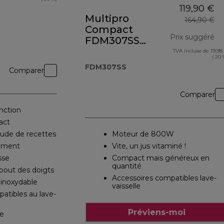
119,90 €
Multipro
164,90 €
Compact
Prix suggéré
FDM307SS
corps métal
TVA incluse de 19,98
pr
( 20 
FDM307SS
Comparer
Comparer
nction
act
tude de recettes
Moteur de 800W
ement
Vite, un jus vitaminé !
sse
Compact mais généreux en
quantité
bout des doigts
Accessoires compatibles lave-
 inoxydable
vaisselle
atibles au lave-
Préviens-moi
e