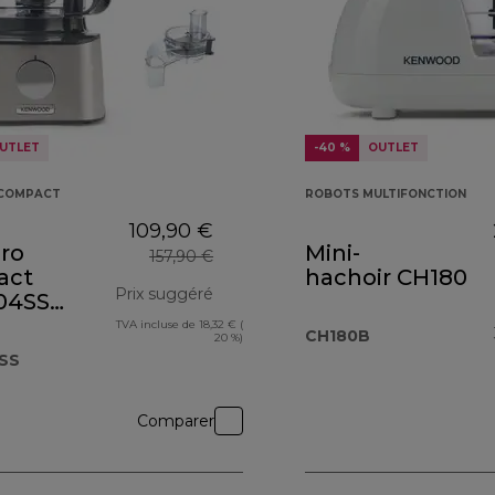
UTLET
-40 %
OUTLET
 COMPACT
ROBOTS MULTIFONCTION
109,90 €
ro
Mini-
157,90 €
act
hachoir CH180
Prix suggéré
04SS
 métal
TVA incluse de 18,32 € (
prix original 157,90 €
CH180B
20 %)
SS
Comparer