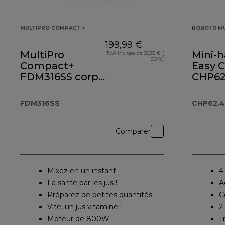
MULTIPRO COMPACT +
ROBOTS MU
199,99 €
MultiPro
Mini-h
TVA incluse de 33,33 € (
20 %)
Compact+
Easy 
FDM316SS corps
CHP62
métal
FDM316SS
CHP62.4
Comparer
Mixez en un instant
4
La santé par les jus !
A
Préparez de petites quantités
C
Vite, un jus vitaminé !
2
Moteur de 800W
T