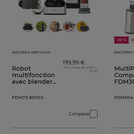
-30 %
O
MULTIPRO ONETOUCH
MULTIPRO
199,99 €
Robot
MultiP
TVA incluse de 33,33 € (
20 %)
multifonction
Comp
avec blender
FDM3
MultiPro
corps
OneTouch
FDM73.850SS
FDM304
FDM73.850SS
Comparer