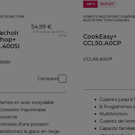
-48 %
OUTLET
LTIFONCTION
ROBOTS MULTIFONCTION/RO
MULTIFONCTION CUISEURS
54,99 €
achoir
TVA incluse de 9,17 € (
CookEasy+
20 %)
Chop+
CCL50.A0CP
.400SI
CCL50.A0CP
00SI
Comparer
Cuisinez jusqu’à
 lames en acier inoxydable
8 Programmes en
ccessoire mayonnaise
Multifonction
ouvercle
Cuisinez de l'ent
 vitesses d'une pression
Capacité familial
ransformez la glace en neige