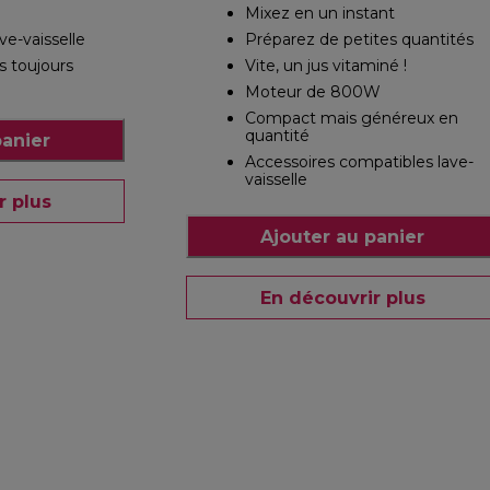
Mixez en un instant
ve-vaisselle
Préparez de petites quantités
 toujours
Vite, un jus vitaminé !
Moteur de 800W
Compact mais généreux en
quantité
panier
Accessoires compatibles lave-
vaisselle
r plus
Ajouter au panier
En découvrir plus