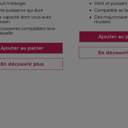
out mélanger
Petit et puissant
ne puissance qui dure
Compatible au la
a capacité dont vous avez
Des mayonnaises
esoin
réussies
ccessoires compatibles lave-
aisselle
Ajouter au 
Ajouter au panier
En découvri
En découvrir plus