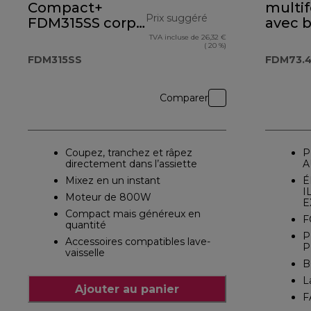
Compact+
multi
Prix suggéré
FDM315SS corps
avec 
métal
MultiP
TVA incluse de 26,32 €
prix original 194,99
( 20 %)
OneT
FDM315SS
FDM73.
FDM73
Comparer
Coupez, tranchez et râpez
P
directement dans l’assiette
A
Mixez en un instant
É
I
Moteur de 800W
E
Compact mais généreux en
F
quantité
P
Accessoires compatibles lave-
P
vaisselle
B
L
Ajouter au panier
F