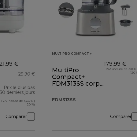
MULTIPRO COMPACT +
21,99 €
179,99 €
MultiPro
TVA incluse de 30,00
( 20 
29,90 €
Compact+
FDM313SS corps
Prix le plus bas
métal
30 derniers jours
FDM313SS
TVA incluse de 3,66 € (
20 %)
Comparer
Comparer