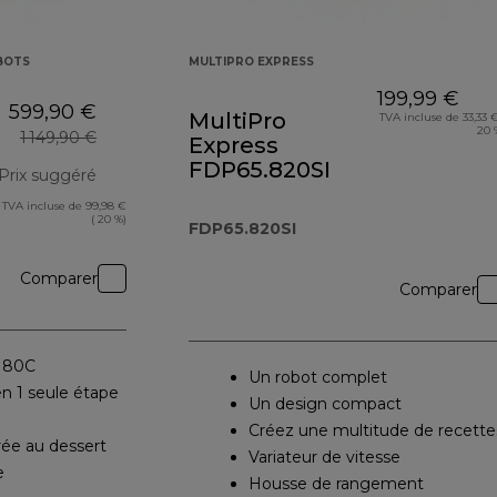
BOTS
MULTIPRO EXPRESS
199,99 €
599,90 €
MultiPro
TVA incluse de 33,33 €
20 
1 149,90 €
Express
FDP65.820SI
Prix suggéré
TVA incluse de 99,98 €
prix original 1 149,90 €
( 20 %)
FDP65.820SI
Comparer
Comparer
 180C
Un robot complet
 1 seule étape
Un design compact
Créez une multitude de recette
rée au dessert
Variateur de vitesse
e
Housse de rangement