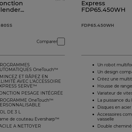
fonction
Express
blender
FDP65.450WH
ro
 €
ouch
480SS
FDP65.450WH
.480SS
Comparer
ROGRAMMES
Un robot multifo
UTOMATIQUES OneTouch™
Un design comp
MINCEZ ET RÂPEZ EN
Créez une multi
LLIMITÉ AVEC L'ACCESSOIRE
XPRESS SERVE™
Housse de rang
ONCTION PESAGE INTÉGRÉE
Variateur de vite
ROGRAMME OneTouch™
La puissance du 
ERSONNALISABLE
Disques en acier
OL DE 3 L
Accessoires comp
ame de couteau Eversharp™
vaisselle
ACILE A NETTOYER
Double cheminé