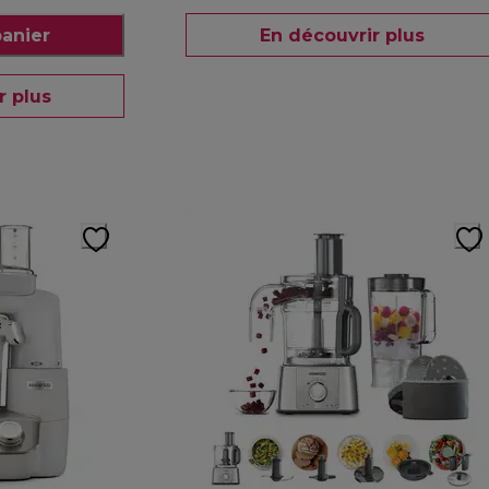
panier
En découvrir plus
r plus