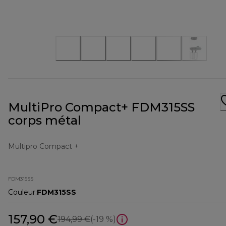
MultiPro Compact+ FDM315SS
corps métal
Multipro Compact +
FDM315SS
Couleur
:
FDM315SS
157,90 €
prix original 194,99 €
194,99 €
(-19 %)