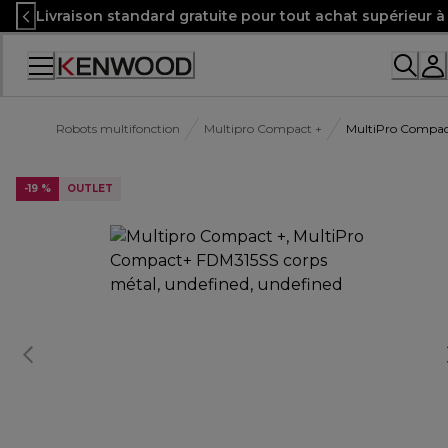
Skip
Livraison standard gratuite pour tout achat supérieur 
to
Content
Robots multifonction
Multipro Compact +
MultiPro Compac
-19 %
OUTLET