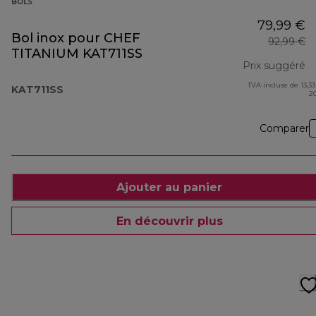
BOLS
79,99 €
Bol inox pour CHEF
92,99 €
TITANIUM KAT711SS
Prix suggéré
TVA incluse de 13,33
pr
KAT711SS
2
Comparer
Ajouter au panier
En découvrir plus