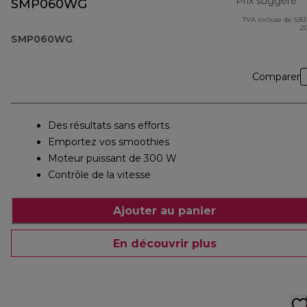
Prix suggéré
SMP060WG
TVA incluse de 5,83
pr
2
SMP060WG
Comparer
Des résultats sans efforts
Emportez vos smoothies
Moteur puissant de 300 W
Contrôle de la vitesse
Ajouter au panier
En découvrir plus