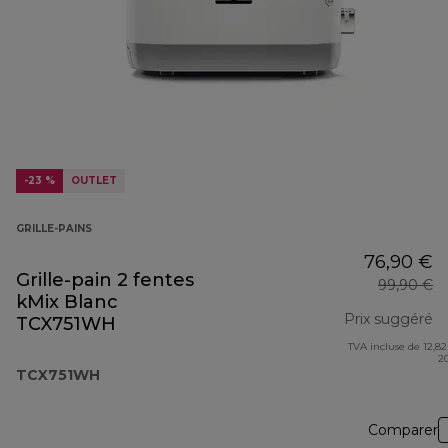
-23 %
OUTLET
GRILLE-PAINS
76,90 €
Grille-pain 2 fentes
99,90 €
kMix Blanc
Prix suggéré
TCX751WH
TVA incluse de 12,82
pr
2
TCX751WH
Comparer