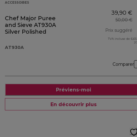
ACCESSOIRES
39,90 €
Chef Major Puree
50,00 €
and Sieve AT930A
Prix suggéré
Silver Polished
TVA incluse de 6,65
pr
2
AT930A
Comparer
Préviens-moi
En découvrir plus