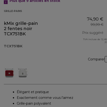
Plus que 9
articles en stock
GRILLE-PAINS
74,90 €
kMix grille-pain
99,99 €
2 fentes noir
Prix suggéré
TCX751BK
TVA incluse de 12,48
pr
2
TCX751BK
Comparer
Élégant et pratique
Exactement comme vous l’aimez
Grille-pain polyvalent