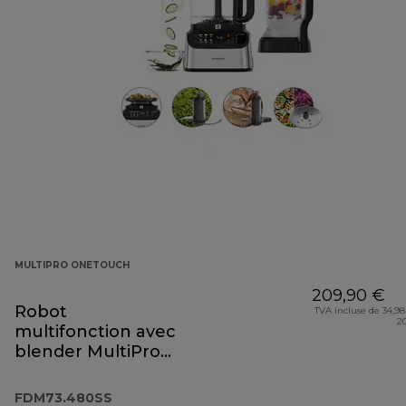
MULTIPRO ONETOUCH
209,90 €
Robot
TVA incluse de 34,98
2
multifonction avec
blender MultiPro
OneTouch
FDM73.480SS
FDM73.480SS