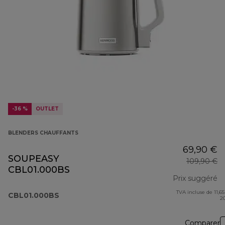
-36 %
OUTLET
BLENDERS CHAUFFANTS
69,90 €
SOUPEASY
109,90 €
CBL01.000BS
Prix suggéré
TVA incluse de 11,65
pr
CBL01.000BS
2
Comparer