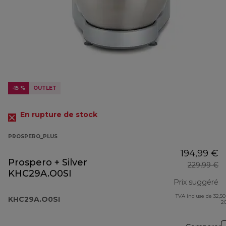
-15 %
OUTLET
En rupture de stock
PROSPERO_PLUS
194,99 €
Prospero + Silver
229,99 €
KHC29A.O0SI
Prix suggéré
TVA incluse de 32,50
pr
KHC29A.O0SI
2