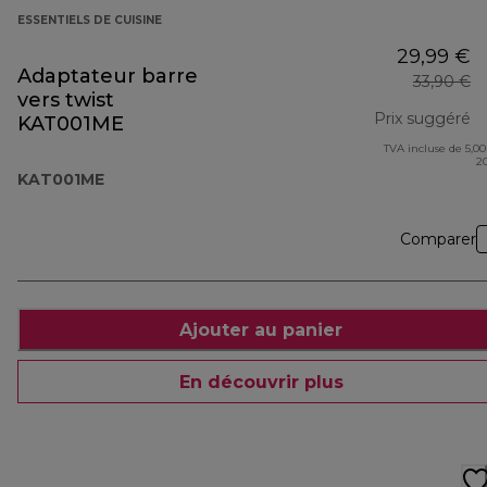
ESSENTIELS DE CUISINE
29,99 €
Adaptateur barre
33,90 €
vers twist
Prix suggéré
KAT001ME
TVA incluse de 5,00
pr
2
KAT001ME
Comparer
Ajouter au panier
En découvrir plus