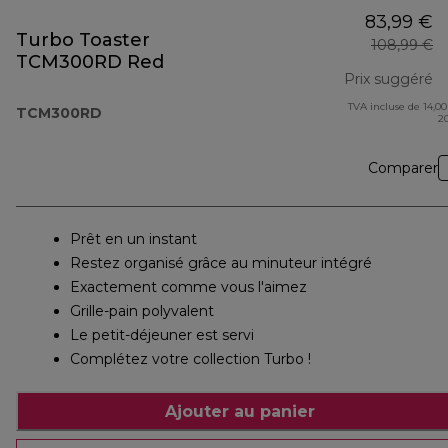
83,99 €
Turbo Toaster
108,99 €
TCM300RD Red
Prix suggéré
TVA incluse de 14,00
pr
TCM300RD
2
Comparer
Prêt en un instant
Restez organisé grâce au minuteur intégré
Exactement comme vous l'aimez
Grille-pain polyvalent
Le petit-déjeuner est servi
Complétez votre collection Turbo !
Ajouter au panier