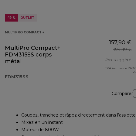
-19 %
OUTLET
MULTIPRO COMPACT +
157,90 €
MultiPro Compact+
194,99 €
FDM315SS corps
Prix suggéré
métal
TVA incluse de 26,32
pr
2
FDM315SS
Comparer
Coupez, tranchez et râpez directement dans l’assiette
Mixez en un instant
Moteur de 800W