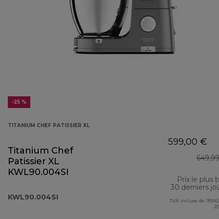
-25 %
TITANIUM CHEF PATISSIER XL
599,00 €
Titanium Chef
649,9
Patissier XL
KWL90.004SI
Prix le plus 
30 derniers jo
KWL90.004SI
TVA incluse de 99,83
2