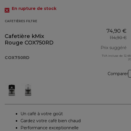
En rupture de stock
CAFETIÈRES FILTRE
74,90 €
Cafetière kMix
114,90 €
Rouge COX750RD
Prix suggéré
TVA incluse de 12,48
pr
COX750RD
2
Comparer
Un café à votre goût
Gardez votre café bien chaud
Performance exceptionnelle