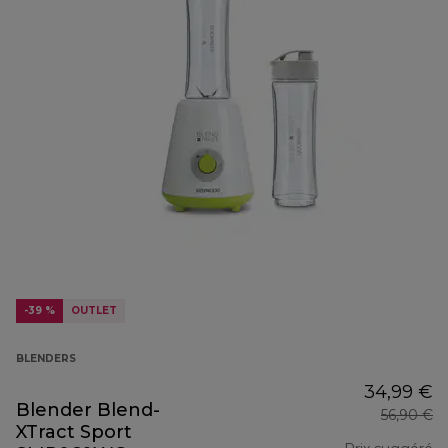
-39 %
OUTLET
BLENDERS
34,99 €
Blender Blend-
56,90 €
XTract Sport