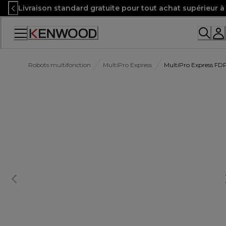
Skip
Livraison standard gratuite pour tout achat supérieur 
to
Content
Robots multifonction
MultiPro Express
MultiPro Express FD