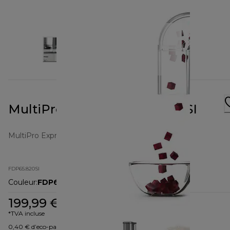
MultiPro Express FDP65.820SI
MultiPro Express
FDP65.820SI
Couleur
:
FDP65.820SI
199,99 €
*TVA incluse
0,40 € d’eco-part