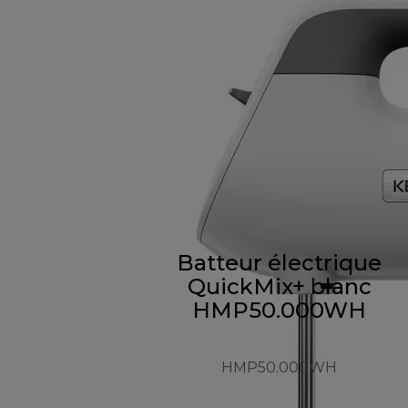
Batteur électrique
QuickMix+ blanc
HMP50.000WH
HMP50.000WH