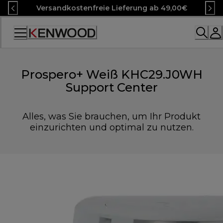
Skip
Versandkostenfreie Lieferung ab 49,00€
to
Content
Accessibility
Statement
Prospero+ Weiß KHC29.J0WH
Support Center
Alles, was Sie brauchen, um Ihr Produkt
einzurichten und optimal zu nutzen.