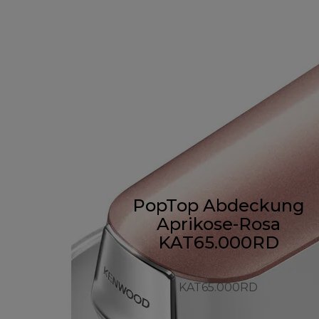
PopTop Abdeckung
Aprikose-Rosa
KAT65.000RD
KAT65.000RD