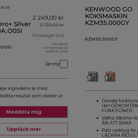
_PLUS
KENWOOD GO
KÖKSMASKIN
2 249,00 kr
KZM35.000GY
ro+ Silver
3 739,00 kr
A.O0SI
Föreslaget pris
KZM35.000GY
Inkluderat
 3 559,00 kr
ursprungligt pris 3 739,00 kr
O0SI
momsbelopp på
449,80 kr (25%)
Jämför
arje ingrediens är med
tsökta resultat som sticker ut
Geniala funktion
<br>GENOMTÄN
FUNKTIONER
Meddela mig
Valfria tillbehö
ÄN ATT BAKA
Upptäck mer
Rätt verktyg för
LÄCKRA RESULT