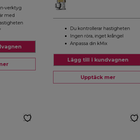
an-verktyg
 är med
hastigheten
Du kontrollerar hastigheten
f
Ingen röra, inget krångel
Anpassa din kMix
ndvagnen
Lägg till i kundvagnen
mer
Upptäck mer