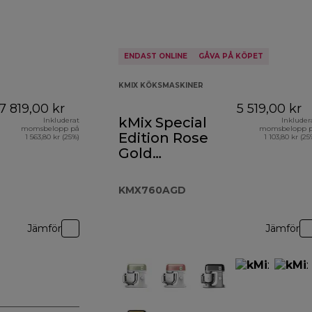
ENDAST ONLINE
GÅVA PÅ KÖPET
KMIX KÖKSMASKINER
7 819,00 kr
5 519,00 kr
kMix Special
Inkluderat
Inkluder
momsbelopp på
momsbelopp 
Edition Rose
1 563,80 kr (25%)
1 103,80 kr (25
Gold
KMX760AGD
KMX760AGD
Jämför
Jämför