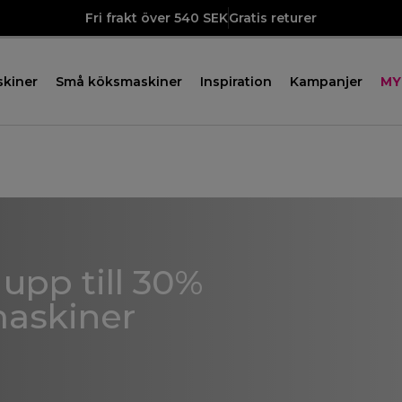
Fri frakt över 540 SEK
Gratis returer
skiner
Små köksmaskiner
Inspiration
Kampanjer
MY
upp till 30%
maskiner