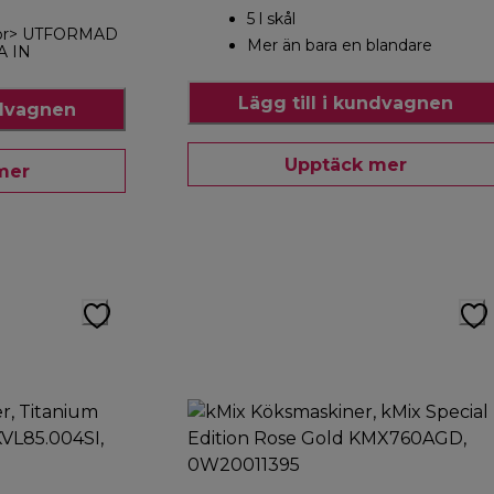
5 l skål
<br> UTFORMAD
Mer än bara en blandare
A IN
Lägg till i kundvagnen
ndvagnen
Upptäck mer
mer