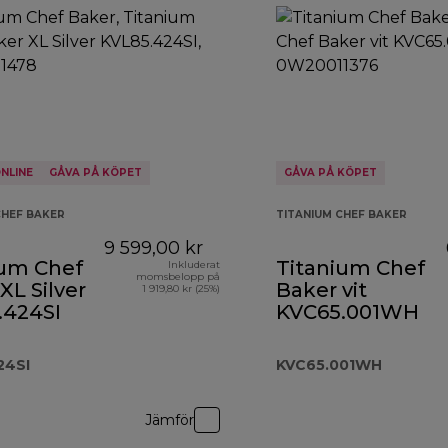
NLINE
GÅVA PÅ KÖPET
GÅVA PÅ KÖPET
CHEF BAKER
TITANIUM CHEF BAKER
9 599,00 kr
ium Chef
Titanium Chef
Inkluderat
momsbelopp på
XL Silver
Baker vit
1 919,80 kr (25%)
.424SI
KVC65.001WH
24SI
KVC65.001WH
 2 299,00 kr
Jämför