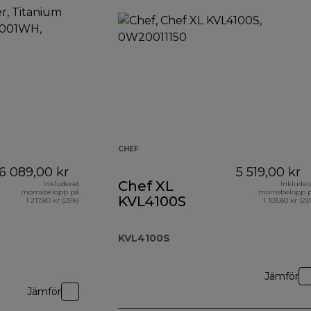
CHEF
6 089,00 kr
5 519,00 kr
Chef XL
Inkluderat
Inkluder
momsbelopp på
momsbelopp 
KVL4100S
1 217,80 kr (25%)
1 103,80 kr (25
KVL4100S
Jämför
Jämför