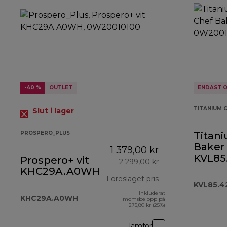
-40 %
OUTLET
ENDAST O
TITANIUM 
Slut i lager
PROSPERO_PLUS
Titan
Baker 
1 379,00 kr
KVL85
Prospero+ vit
2 299,00 kr
KHC29A.A0WH
Föreslaget pris
KVL85.4
Inkluderat
ursprungligt pris
KHC29A.A0WH
momsbelopp på
275,80 kr (25%)
Jämför