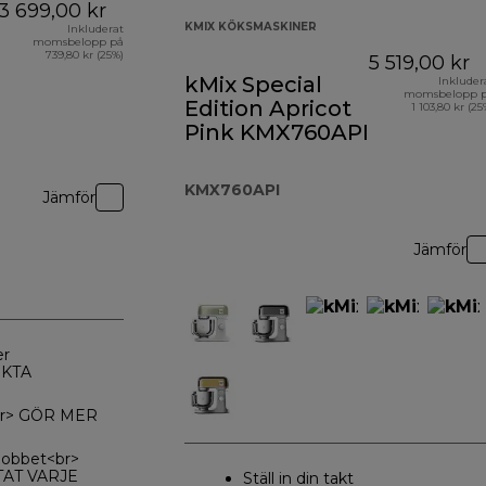
3 699,00 kr
KMIX KÖKSMASKINER
Inkluderat
momsbelopp på
739,80 kr (25%)
5 519,00 kr
kMix Special
Inkluder
momsbelopp 
Edition Apricot
1 103,80 kr (25
Pink KMX760API
KMX760API
Jämför
Jämför
er
KTA
r<br> GÖR MER
 jobbet<br>
AT VARJE
Ställ in din takt