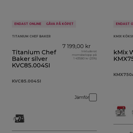
ENDAST ONLINE
GÅVA PÅ KÖPET
ENDAST O
TITANIUM CHEF BAKER
KMIX KÖKS
7 199,00 kr
Titanium Chef
kMix 
Inkluderat
momsbelopp på
Baker silver
KMX7
1 439,80 kr (25%)
KVC85.004SI
KMX750
KVC85.004SI
Jämför