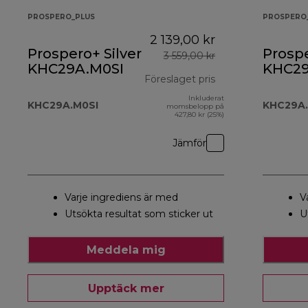
PROSPERO_PLUS
PROSPERO
2 139,00 kr
Prospero+ Silver
Prospe
3 559,00 kr
KHC29A.M0SI
KHC29
Föreslaget pris
Inkluderat
ursprungligt pris
KHC29A.M0SI
KHC29A.
momsbelopp på
427,80 kr (25%)
Jämför
Varje ingrediens är med
V
Utsökta resultat som sticker ut
U
Meddela mig
Upptäck mer