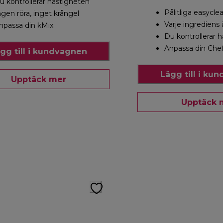
u kontrollerar hastigheten
Pålitliga easycle
ngen röra, inget krångel
Varje ingrediens
npassa din kMix
Du kontrollerar 
Anpassa din Che
gg till i kundvagnen
Lägg till i ku
Upptäck mer
Upptäck 