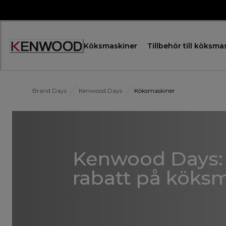
Skip
to
Content
Köksmaskiner
Tillbehör till köksma
Accessibility
Statement
Brand Days
Kenwood Days
Köksmaskiner
Kenwood Days: 
rabatt på köks