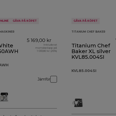
NLINE
GÅVA PÅ KÖPET
GÅVA PÅ KÖPET
MASKINER
TITANIUM CHEF BAKER
5 169,00 kr
White
Titanium Chef
Inkluderat
momsbelopp på
50AWH
Baker XL silver
1 033,80 kr (25%)
KVL85.004SI
AWH
KVL85.004SI
Jämför