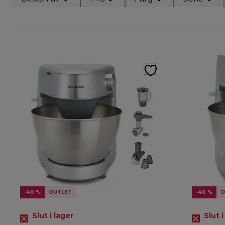
-40 %
OUTLET
-40 %
O
Slut i lager
Slut i