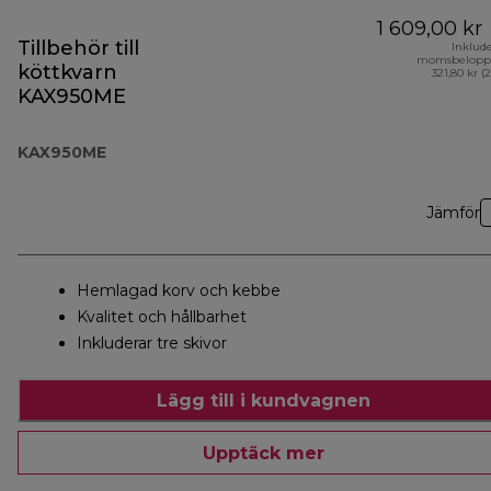
1 609,00 kr
Tillbehör till
Inklud
momsbelopp
köttkvarn
321,80 kr (
KAX950ME
KAX950ME
Jämför
Hemlagad korv och kebbe
Kvalitet och hållbarhet
Inkluderar tre skivor
Lägg till i kundvagnen
Upptäck mer