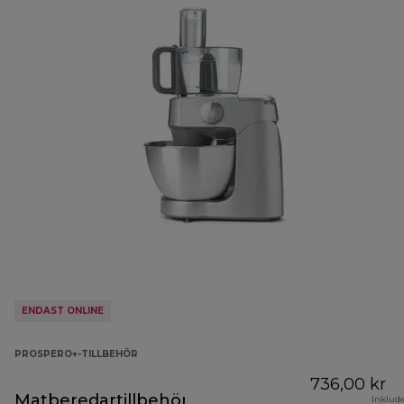
ENDAST ONLINE
PROSPERO+-TILLBEHÖR
736,00 kr
Matberedartillbehör
Inklud