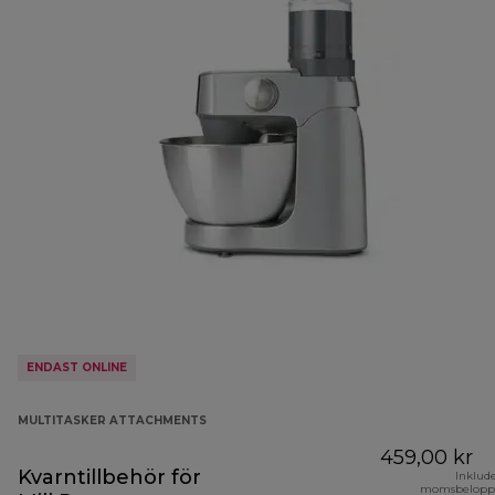
ENDAST ONLINE
MULTITASKER ATTACHMENTS
459,00 kr
Kvarntillbehör för
Inklud
momsbelopp