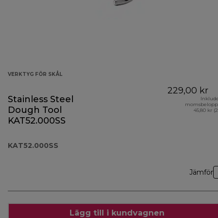
VERKTYG FÖR SKÅL
229,00 kr
Stainless Steel
Inklud
momsbelopp
Dough Tool
45,80 kr (
KAT52.000SS
KAT52.000SS
Jämför
Lägg till i kundvagnen