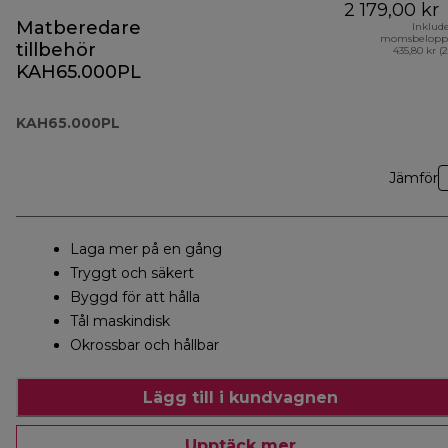
2 179,00 kr
Matberedare
Inklud
momsbelopp
tillbehör
435,80 kr (
KAH65.000PL
KAH65.000PL
Jämför
Laga mer på en gång
Tryggt och säkert
Byggd för att hålla
Tål maskindisk
Okrossbar och hållbar
Lägg till i kundvagnen
Upptäck mer