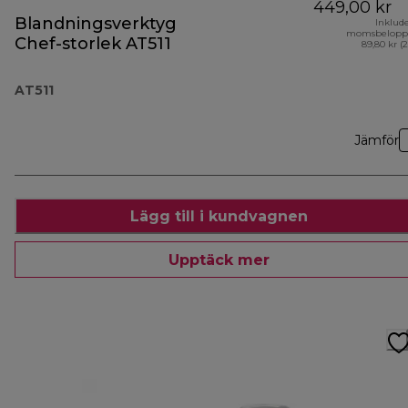
449,00 kr
Blandningsverktyg
Inklud
momsbelopp
Chef-storlek AT511
89,80 kr (
AT511
Jämför
Lägg till i kundvagnen
Upptäck mer