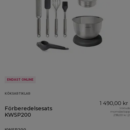
ENDAST ONLINE
KÖKSARTIKLAR
1 490,00 kr
Förberedelsesats
Inklud
momsbelopp
KWSP200
298,00 kr (
KWSP200