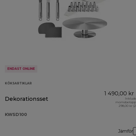
ENDAST ONLINE
KÖKSARTIKLAR
1 490,00 kr
Dekorationsset
Inklud
momsbelopp
298,00 kr (
KWSD100
Jämför