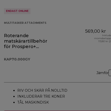
ENDAST ONLINE
MULTITASKER ATTACHMENTS
569,00 kr
Roterande
Inklud
momsbelopp
matskärartillbehör
113,80 kr (
för Prospero+
KAP70.000GY
KAP70.000GY
Jämför
RIV OCH SKÄR PÅ NOLLTID
INKLUDERAR TRE KONER
TÅL MASKINDISK