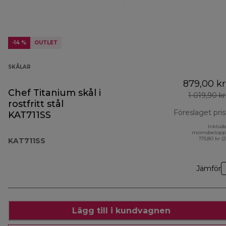
-14 %
OUTLET
SKÅLAR
879,00 kr
Chef Titanium skål i
1 019,90 kr
rostfritt stål
Föreslaget pris
KAT711SS
Inklud
momsbelopp
175,80 kr (
KAT711SS
Jämför
Lägg till i kundvagnen