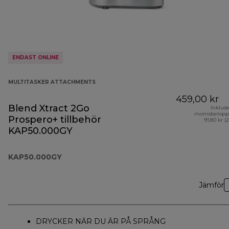
ENDAST ONLINE
MULTITASKER ATTACHMENTS
459,00 kr
Blend Xtract 2Go
Inklud
momsbelopp
Prospero+ tillbehör
91,80 kr (
KAP50.000GY
KAP50.000GY
Jämför
DRYCKER NÄR DU ÄR PÅ SPRÅNG