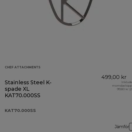
CHEF ATTACHMENTS
499,00 kr
Stainless Steel K-
Inklud
momsbelopp
spade XL
99,80 kr (
KAT70.000SS
KAT70.000SS
Jämför