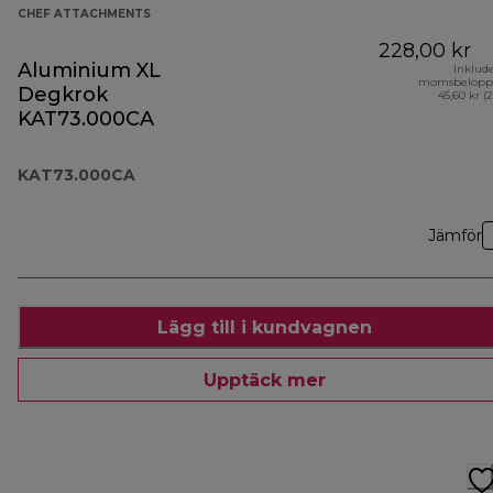
CHEF ATTACHMENTS
228,00 kr
Aluminium XL
Inklud
momsbelopp
Degkrok
45,60 kr (
KAT73.000CA
KAT73.000CA
Jämför
Lägg till i kundvagnen
Upptäck mer