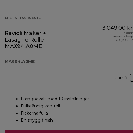
CHEF ATTACHMENTS
3 049,00 kr
Ravioli Maker +
Inklud
momsbelopp
Lasagne Roller
609,80 kr (
MAX94.A0ME
MAX94.A0ME
Jämför
Lasagnevals med 10 inställningar
Fullständig kontroll
Fickorna fulla
En snygg finish