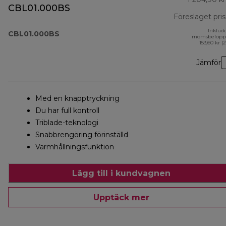
CBL01.000BS
Föreslaget pris
Inklud
CBL01.000BS
momsbelopp
153,60 kr (
Jämför
Med en knapptryckning
Du har full kontroll
Triblade-teknologi
Snabbrengöring förinställd
Varmhållningsfunktion
Lägg till i kundvagnen
Upptäck mer