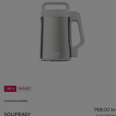
-36 %
OUTLET
SOPPMASKINER
768,00 kr
SOUPEASY
1 204,90 kr