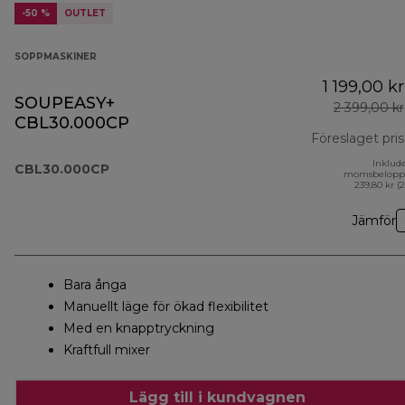
-50 %
OUTLET
SOPPMASKINER
1 199,00 kr
SOUPEASY+
2 399,00 kr
CBL30.000CP
Föreslaget pris
Inklud
CBL30.000CP
momsbelopp
239,80 kr (
Jämför
Bara ånga
Manuellt läge för ökad flexibilitet
Med en knapptryckning
Kraftfull mixer
Lägg till i kundvagnen