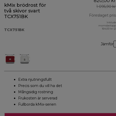
820,00 kr
kMix brödrost för
1 095,90 kr
två skivor svart
Föreslaget pris
TCX751BK
Inklud
momsbelopp
164,00 kr (
TCX751BK
Jämför
Extra njutningsfullt
Precis som du vill ha det
Mångsidig rostning
Frukosten är serverad
Fullborda kMix-serien