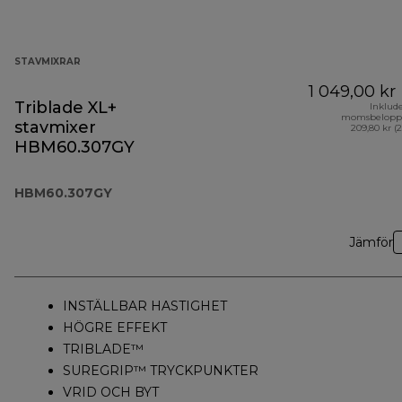
STAVMIXRAR
1 049,00 kr
Triblade XL+
Inklud
momsbelopp
stavmixer
209,80 kr (
HBM60.307GY
HBM60.307GY
Jämför
INSTÄLLBAR HASTIGHET
HÖGRE EFFEKT
TRIBLADE™
SUREGRIP™ TRYCKPUNKTER
VRID OCH BYT