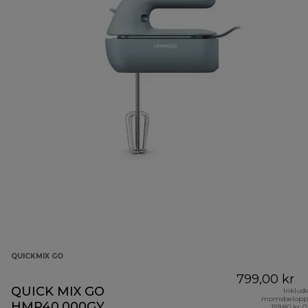
QUICKMIX GO
799,00 kr
QUICK MIX GO
Inklud
momsbelopp
HMP40.000GY
159,80 kr (