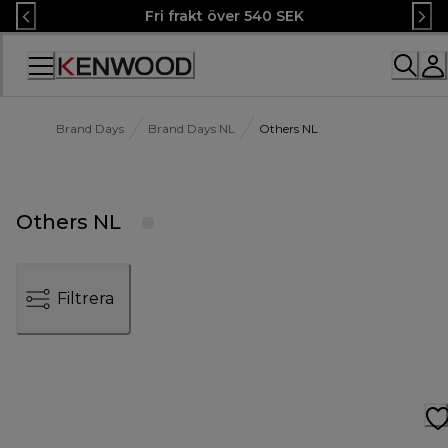
Skip
Fri frakt över 540 SEK
to
Content
Accessibility
Statement
Brand Days
Brand Days NL
Others NL
Others NL
Filtrera