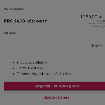
MATBEREDARE
1 299,00 kr
PRO 1400 köttkvarn
Inklud
momsbelopp
259,80 kr (
MG450
Jämför
Snabb och effektiv
Kraftfull malning
Förbered ingredienser på ditt sätt
Lägg till i kundvagnen
Upptäck mer