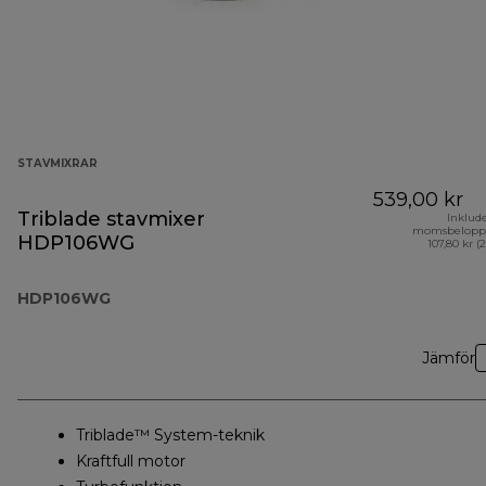
STAVMIXRAR
539,00 kr
Triblade stavmixer
Inklud
momsbelopp
HDP106WG
107,80 kr (
HDP106WG
Jämför
Triblade™ System-teknik
Kraftfull motor