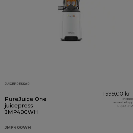
JUICEPRESSAR
1 599,00 kr
PureJuice One
Inklud
momsbelopp
juicepress
319,80 kr (
JMP400WH
JMP400WH