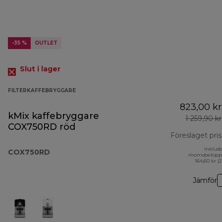
-35 %
OUTLET
Slut i lager
FILTERKAFFEBRYGGARE
823,00 kr
kMix kaffebryggare
1 259,90 kr
COX750RD röd
Föreslaget pris
Inklud
COX750RD
momsbelopp
164,60 kr (
Jämför