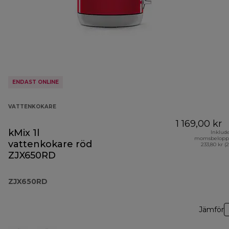
ENDAST ONLINE
VATTENKOKARE
1 169,00 kr
kMix 1l
Inklud
momsbelopp
vattenkokare röd
233,80 kr (
ZJX650RD
ZJX650RD
Jämför