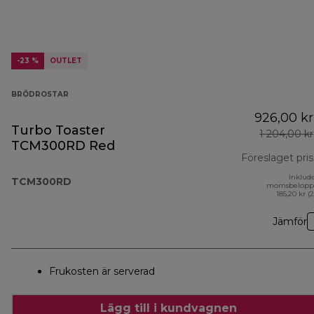
-23 %
OUTLET
BRÖDROSTAR
926,00 kr
Turbo Toaster
1 204,00 kr
TCM300RD Red
Föreslaget pris
Inklud
TCM300RD
momsbelopp
185,20 kr (
Jämför
Frukosten är serverad
Lägg till i kundvagnen