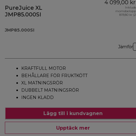
4 099,00 kr
PureJuice XL
Inklud
momsbelopp
JMP85.000SI
819,80 kr (
JMP85.000SI
Jämför
KRAFTFULL MOTOR
BEHÅLLARE FÖR FRUKTKÖTT
XL MATNINGSRÖR
DUBBELT MATNINGSRÖR
INGEN KLADD
Lägg till i kundvagnen
Upptäck mer