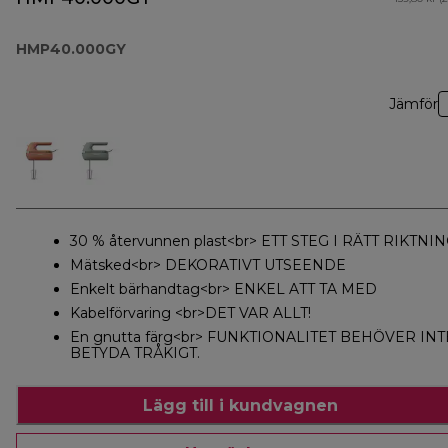
HMP40.000GY
Jämför
30 % återvunnen plast<br> ETT STEG I RÄTT RIKTNI
Mätsked<br> DEKORATIVT UTSEENDE
Enkelt bärhandtag<br> ENKEL ATT TA MED
Kabelförvaring <br>DET VAR ALLT!
En gnutta färg<br> FUNKTIONALITET BEHÖVER INT
BETYDA TRÅKIGT.
Lägg till i kundvagnen