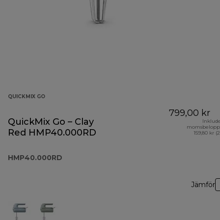
QUICKMIX GO
799,00 kr
QuickMix Go – Clay
Inklud
momsbelopp
Red HMP40.000RD
159,80 kr (
HMP40.000RD
Jämför