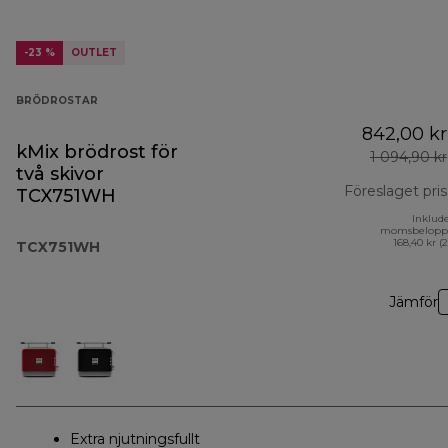
-23 %
OUTLET
BRÖDROSTAR
842,00 kr
kMix brödrost för
1 094,90 kr
två skivor
Föreslaget pris
TCX751WH
Inklud
momsbelopp
168,40 kr (
TCX751WH
Jämför
Extra njutningsfullt