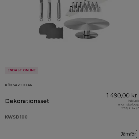
ENDAST ONLINE
KÖKSARTIKLAR
1 490,00 kr
Dekorationsset
Inklud
momsbelopp
298,00 kr (
KWSD100
Jämför