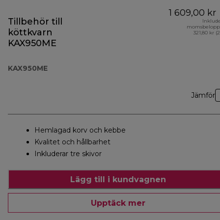
1 609,00 kr
Tillbehör till
Inklud
momsbelopp
köttkvarn
321,80 kr (
KAX950ME
KAX950ME
Jämför
Hemlagad korv och kebbe
Kvalitet och hållbarhet
Inkluderar tre skivor
Lägg till i kundvagnen
Upptäck mer