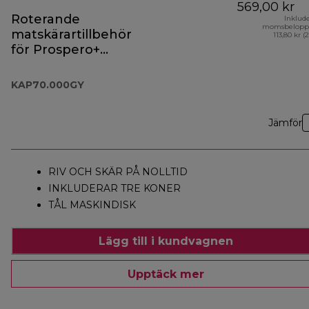
569,00 kr
Roterande
Inklud
momsbelopp
matskärartillbehör
113,80 kr (
för Prospero+
KAP70.000GY
KAP70.000GY
Jämför
RIV OCH SKÄR PÅ NOLLTID
INKLUDERAR TRE KONER
TÅL MASKINDISK
Lägg till i kundvagnen
Upptäck mer