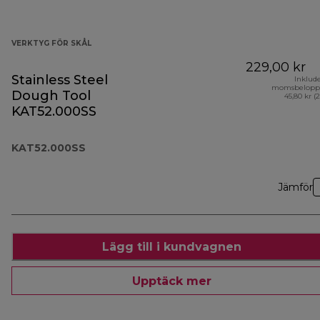
VERKTYG FÖR SKÅL
229,00 kr
Stainless Steel
Inklud
momsbelopp
Dough Tool
45,80 kr (
KAT52.000SS
KAT52.000SS
Jämför
Lägg till i kundvagnen
Upptäck mer