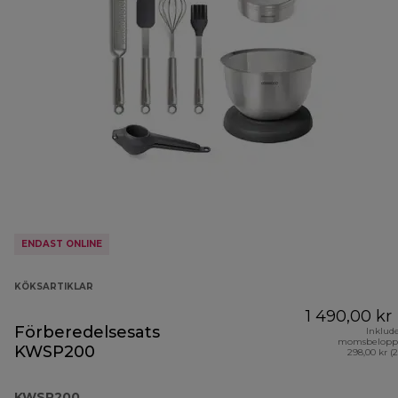
ENDAST ONLINE
KÖKSARTIKLAR
1 490,00 kr
Förberedelsesats
Inklud
momsbelopp
KWSP200
298,00 kr (
KWSP200