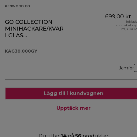
KENWOOD GO
699,00 kr
GO COLLECTION
Inklud
momsbelopp
MINIHACKARE/KVARN
139,80 kr (
I GLAS
KAG30.000GY
KAG30.000GY
Jämför
Lägg till i kundvagnen
Upptäck mer
Du tittar
14
på
56
produkter