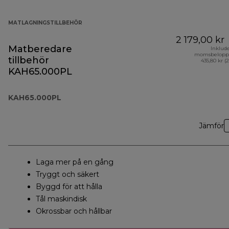
MATLAGNINGSTILLBEHÖR
2 179,00 kr
Matberedare
Inklud
momsbelopp
tillbehör
435,80 kr (
KAH65.000PL
KAH65.000PL
Jämför
Laga mer på en gång
Tryggt och säkert
Byggd för att hålla
Tål maskindisk
Okrossbar och hållbar