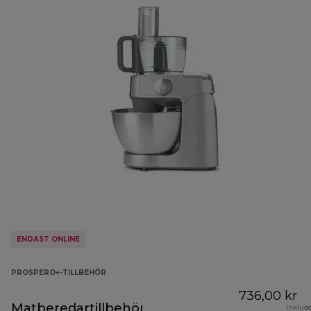
ENDAST ONLINE
PROSPERO+-TILLBEHÖR
736,00 kr
Matberedartillbehör
Inklud