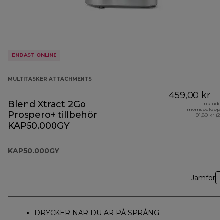
ENDAST ONLINE
MULTITASKER ATTACHMENTS
459,00 kr
Blend Xtract 2Go
Inklud
momsbelopp
Prospero+ tillbehör
91,80 kr (
KAP50.000GY
KAP50.000GY
Jämför
DRYCKER NÄR DU ÄR PÅ SPRÅNG