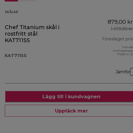
SKÅLAR
879,00 kr
Chef Titanium skål i
1 019,90 kr
rostfritt stål
Föreslaget pris
KAT711SS
Inklud
momsbelopp
175,80 kr (
KAT711SS
Jämför
Lägg till i kundvagnen
Upptäck mer