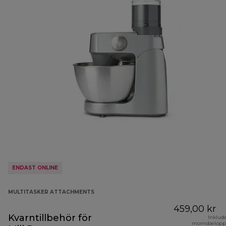
ENDAST ONLINE
MULTITASKER ATTACHMENTS
459,00 kr
Kvarntillbehör för
Inklud
momsbelopp