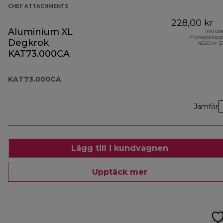
CHEF ATTACHMENTS
228,00 kr
Aluminium XL
Inklud
momsbelopp
Degkrok
45,60 kr (
KAT73.000CA
KAT73.000CA
Jämför
Lägg till i kundvagnen
Upptäck mer