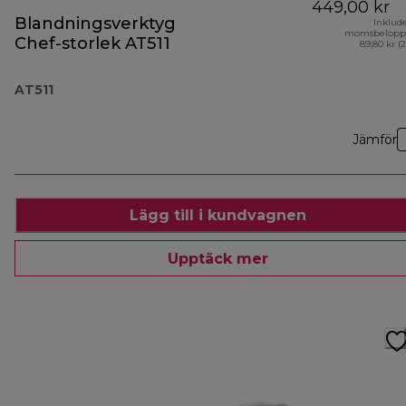
449,00 kr
Blandningsverktyg
Inklud
momsbelopp
Chef-storlek AT511
89,80 kr (
AT511
Jämför
Lägg till i kundvagnen
Upptäck mer