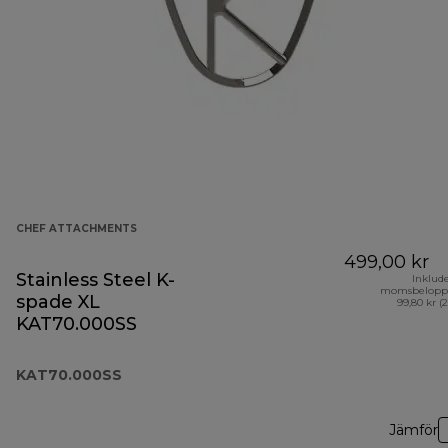
CHEF ATTACHMENTS
499,00 kr
Stainless Steel K-
Inklud
momsbelopp
spade XL
99,80 kr (
KAT70.000SS
KAT70.000SS
Jämför