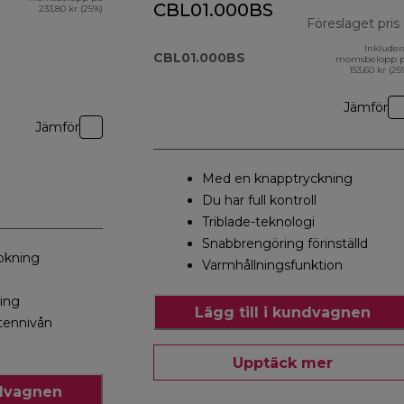
CBL01.000BS
233,80 kr (25%)
Föreslaget pris
Inkluder
CBL01.000BS
momsbelopp 
153,60 kr (25
Jämför
Jämför
Med en knapptryckning
Du har full kontroll
Triblade-teknologi
Snabbrengöring förinställd
okning
Varmhållningsfunktion
ning
Lägg till i kundvagnen
ttennivån
Upptäck mer
ndvagnen