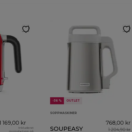
-36 %
OUTLET
SOPPMASKINER
1 169,00 kr
768,00 kr
SOUPEASY
Inkluderat
1 204,90 kr
momsbelopp på