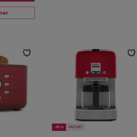
mer
-35 %
OUTLET