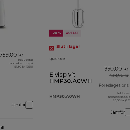
-20 %
OUTLET
Slut i lager
759,00 kr
QUICKMIX
Inkluderat
momsbelopp på
151,80 kr (25%)
350,00 kr
Elvisp vit
438,90 kr
HMP30.A0WH
Föreslaget pris
Inkluder
HMP30.A0WH
momsbelopp 
70,00 kr (25
Jämför
Jämför
ill