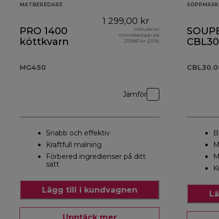
MATBEREDARE
SOPPMASK
1 299,00 kr
PRO 1400
SOUP
Inkluderat
momsbelopp på
köttkvarn
CBL30
259,80 kr (25%)
MG450
CBL30.
Jämför
Snabb och effektiv
B
Kraftfull malning
M
Förbered ingredienser på ditt
M
sätt
K
Lägg till i kundvagnen
Lä
Upptäck mer