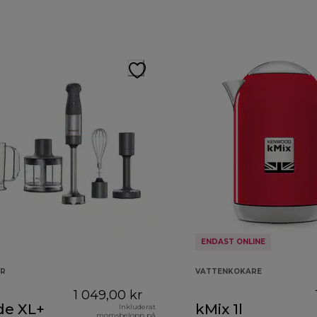
ENDAST ONLINE
AR
VATTENKOKARE
1 049,00 kr
de XL+
kMix 1l
Inkluderat
momsbelopp på