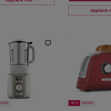
Upptäck mer
Upptäck 
UTLET
-23 %
OUTLET