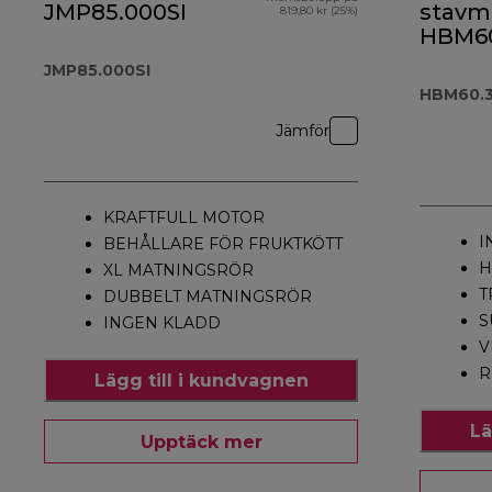
JMP85.000SI
stavm
819,80 kr (25%)
HBM60
JMP85.000SI
HBM60.
Jämför
KRAFTFULL MOTOR
I
BEHÅLLARE FÖR FRUKTKÖTT
H
XL MATNINGSRÖR
T
DUBBELT MATNINGSRÖR
S
INGEN KLADD
V
R
Lägg till i kundvagnen
Lä
Upptäck mer