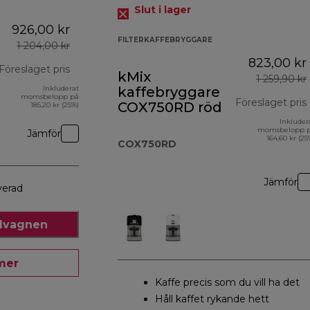
Slut i lager
926,00 kr
FILTERKAFFEBRYGGARE
1 204,00 kr
823,00 kr
Föreslaget pris
kMix
1 259,90 kr
Inkluderat
kaffebryggare
ursprungligt pris 1 204,00 kr
momsbelopp på
Föreslaget pris
COX750RD röd
185,20 kr (25%)
Inkluder
momsbelopp 
Jämför
164,60 kr (25
COX750RD
Jämför
verad
ndvagnen
mer
Kaffe precis som du vill ha det
Håll kaffet rykande hett