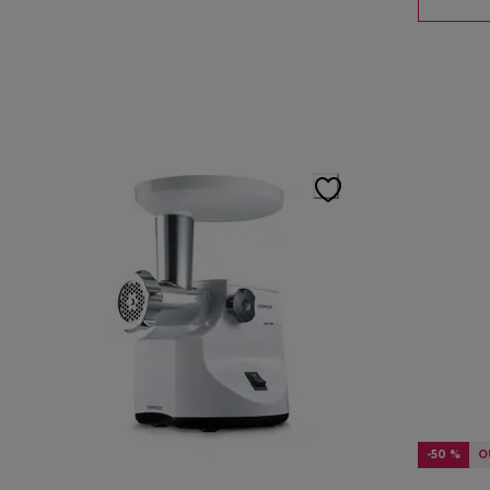
-50 %
O