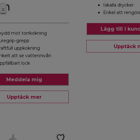
Iskalla drycker
Enkel att rengör
Lägg till i ku
kydd mot torrkokning
uregrip-grepp
Upptäck 
raftfull uppkokning
nkelt att se vattennivån
ppfällbart lock
Meddela mig
Upptäck mer