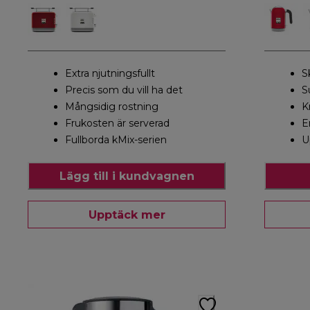
Extra njutningsfullt
S
Precis som du vill ha det
S
Mångsidig rostning
K
Frukosten är serverad
E
Fullborda kMix-serien
U
Lägg till i kundvagnen
Upptäck mer