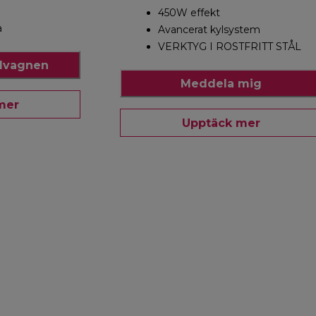
450W effekt
a
Avancerat kylsystem
VERKTYG I ROSTFRITT STÅL
ndvagnen
Meddela mig
mer
Upptäck mer