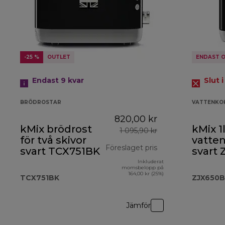
-25 %
OUTLET
ENDAST O
Endast 9 kvar
Slut i
BRÖDROSTAR
VATTENKO
820,00 kr
kMix brödrost
kMix 1
1 095,90 kr
för två skivor
vatte
Föreslaget pris
svart TCX751BK
svart
Inkluderat
ursprungligt pris
momsbelopp på
164,00 kr (25%)
TCX751BK
ZJX650
Jämför