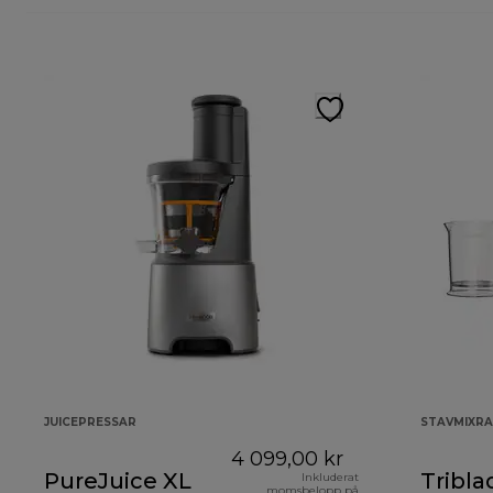
JUICEPRESSAR
STAVMIXR
4 099,00 kr
PureJuice XL
Tribla
Inkluderat
momsbelopp på