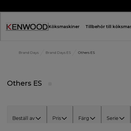
Skip
to
Content
Köksmaskiner
Tillbehör till köksma
Accessibility
Statement
Brand Days
Brand Days ES
Others ES
Others ES
Beställ av
Pris
Färg
Serie