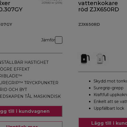
ixer
vattenkokare
209,80 kr (25%)
.307GY
röd ZJX650RD
307GY
ZJX650RD
Jämför
NSTÄLLBAR HASTIGHET
ÖGRE EFFEKT
RIBLADE™
Skydd mot torrk
UREGRIP™ TRYCKPUNKTER
Suregrip-grepp
RID OCH BYT
Kraftfull uppkok
EDSKAPEN TÅL MASKINDISK
Enkelt att se va
Uppfällbart lock
gg till i kundvagnen
Lägg till i ku