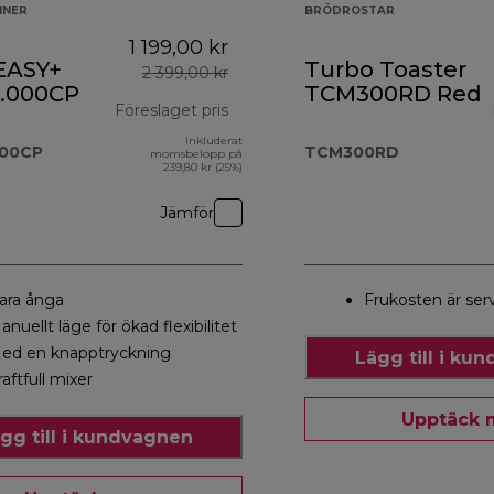
INER
BRÖDROSTAR
1 199,00 kr
EASY+
Turbo Toaster
2 399,00 kr
.000CP
TCM300RD Red
Föreslaget pris
Inkluderat
ursprungligt pris 2 399,00 kr
000CP
TCM300RD
momsbelopp på
239,80 kr (25%)
Jämför
ara ånga
Frukosten är ser
anuellt läge för ökad flexibilitet
ed en knapptryckning
Lägg till i ku
raftfull mixer
Upptäck 
gg till i kundvagnen