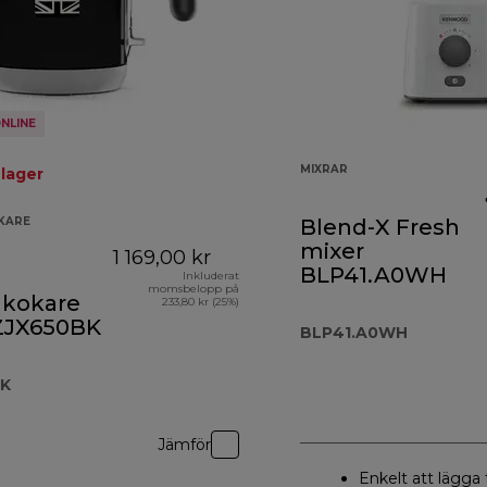
NLINE
MIXRAR
 lager
KARE
Blend-X Fresh
mixer
1 169,00 kr
BLP41.A0WH
l
Inkluderat
momsbelopp på
nkokare
233,80 kr (25%)
 ZJX650BK
BLP41.A0WH
 1 095,90 kr
BK
Jämför
Enkelt att lägga t