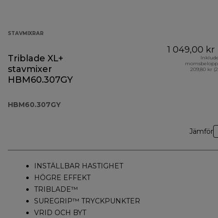
STAVMIXRAR
1 049,00 kr
Triblade XL+
Inklud
momsbelopp
stavmixer
209,80 kr (
HBM60.307GY
HBM60.307GY
Jämför
INSTÄLLBAR HASTIGHET
HÖGRE EFFEKT
TRIBLADE™
SUREGRIP™ TRYCKPUNKTER
VRID OCH BYT