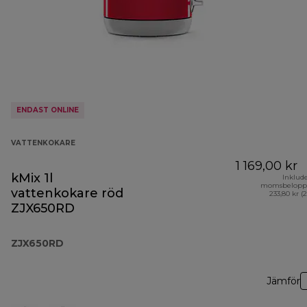
ENDAST ONLINE
VATTENKOKARE
1 169,00 kr
kMix 1l
Inklud
momsbelopp
vattenkokare röd
233,80 kr (
ZJX650RD
ZJX650RD
Jämför