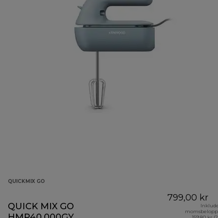
QUICKMIX GO
799,00 kr
QUICK MIX GO
Inklud
momsbelopp
HMP40.000GY
159,80 kr (