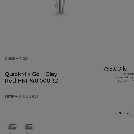
QUICKMIX GO
799,00 kr
QuickMix Go – Clay
Inklud
momsbelopp
Red HMP40.000RD
159,80 kr (
HMP40.000RD
Jämför