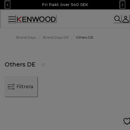
Skip
Fri frakt över 540 SEK
to
Content
Accessibility
Statement
Brand Days
Brand Days DE
Others DE
Others DE
Filtrera