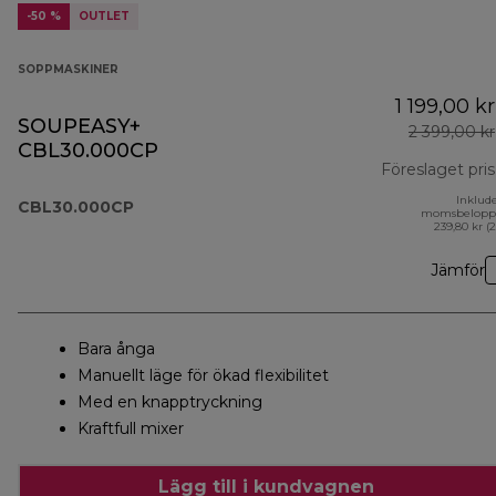
-50 %
OUTLET
SOPPMASKINER
1 199,00 kr
SOUPEASY+
2 399,00 kr
CBL30.000CP
Föreslaget pris
Inklud
CBL30.000CP
momsbelopp
239,80 kr (
Jämför
Bara ånga
Manuellt läge för ökad flexibilitet
Med en knapptryckning
Kraftfull mixer
Lägg till i kundvagnen