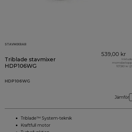
STAVMIXRAR
539,00 kr
Triblade stavmixer
Inklud
momsbelopp
HDP106WG
107,80 kr (
HDP106WG
Jämför
Triblade™ System-teknik
Kraftfull motor