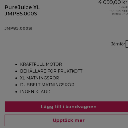
4 099,00 kr
PureJuice XL
Inklud
momsbelopp
JMP85.000SI
819,80 kr (
JMP85.000SI
Jämför
KRAFTFULL MOTOR
BEHÅLLARE FÖR FRUKTKÖTT
XL MATNINGSRÖR
DUBBELT MATNINGSRÖR
INGEN KLADD
Lägg till i kundvagnen
Upptäck mer