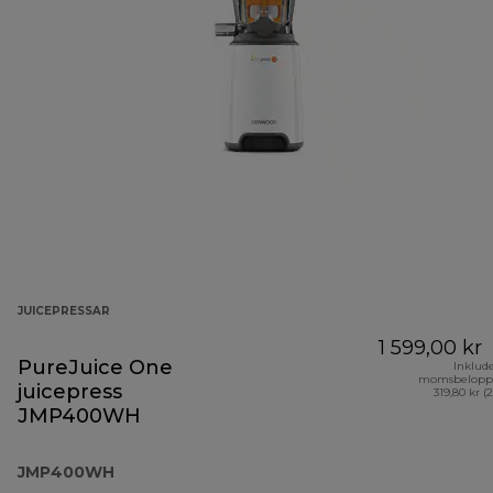
JUICEPRESSAR
1 599,00 kr
PureJuice One
Inklud
momsbelopp
juicepress
319,80 kr (
JMP400WH
JMP400WH