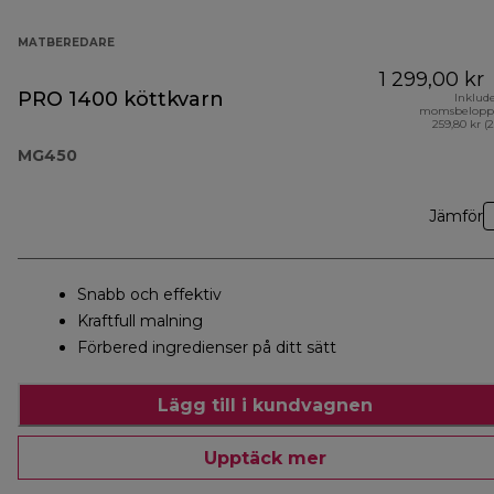
MATBEREDARE
1 299,00 kr
PRO 1400 köttkvarn
Inklud
momsbelopp
259,80 kr (
MG450
Jämför
Snabb och effektiv
Kraftfull malning
Förbered ingredienser på ditt sätt
Lägg till i kundvagnen
Upptäck mer