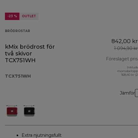
-23 %
OUTLET
BRÖDROSTAR
842,00 kr
kMix brödrost för
1 094,90 kr
två skivor
Föreslaget pris
TCX751WH
Inklud
momsbelopp
168,40 kr (
TCX751WH
Jämför
Extra njutningsfullt