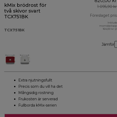
820,00 kr
kMix brödrost för
1 095,90 kr
två skivor svart
Föreslaget pris
TCX751BK
Inklud
momsbelopp
164,00 kr (
TCX751BK
Jämför
Extra njutningsfullt
Precis som du vill ha det
Mångsidig rostning
Frukosten är serverad
Fullborda kMix-serien