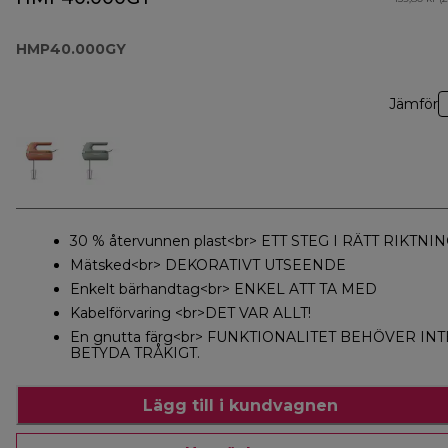
HMP40.000GY
Jämför
30 % återvunnen plast<br> ETT STEG I RÄTT RIKTNI
Mätsked<br> DEKORATIVT UTSEENDE
Enkelt bärhandtag<br> ENKEL ATT TA MED
Kabelförvaring <br>DET VAR ALLT!
En gnutta färg<br> FUNKTIONALITET BEHÖVER INT
BETYDA TRÅKIGT.
Lägg till i kundvagnen