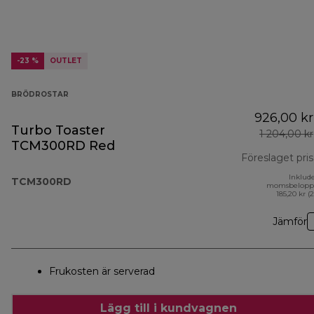
-23 %
OUTLET
BRÖDROSTAR
926,00 kr
Turbo Toaster
1 204,00 kr
TCM300RD Red
Föreslaget pris
Inklud
TCM300RD
momsbelopp
185,20 kr (
Jämför
Frukosten är serverad
Lägg till i kundvagnen