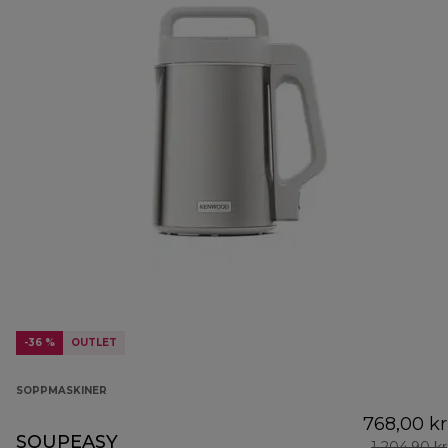
-36 %
OUTLET
SOPPMASKINER
768,00 kr
SOUPEASY
1 204,90 kr