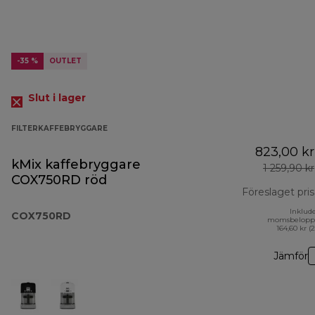
-35 %
OUTLET
Slut i lager
FILTERKAFFEBRYGGARE
823,00 kr
kMix kaffebryggare
1 259,90 kr
COX750RD röd
Föreslaget pris
Inklud
COX750RD
momsbelopp
164,60 kr (
Jämför