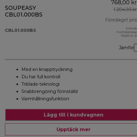
768,00 kr
SOUPEASY
1 204,90 kr
CBL01.000BS
Föreslaget pris
Inklud
CBL01.000BS
momsbelopp
153,60 kr (
Jämför
Med en knapptryckning
Du har full kontroll
Triblade-teknologi
Snabbrengöring förinställd
Varmhållningsfunktion
Lägg till i kundvagnen
Upptäck mer