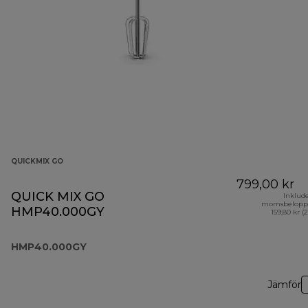
QUICKMIX GO
799,00 kr
QUICK MIX GO
Inklud
momsbelopp
HMP40.000GY
159,80 kr (
HMP40.000GY
Jämför