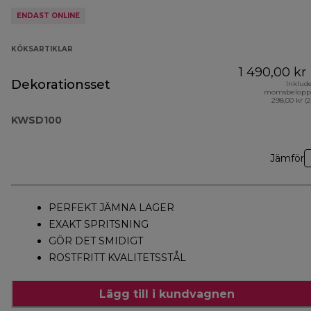
ENDAST ONLINE
KÖKSARTIKLAR
1 490,00 kr
Dekorationsset
Inklud
momsbelopp
298,00 kr (
KWSD100
Jämför
PERFEKT JÄMNA LAGER
EXAKT SPRITSNING
GÖR DET SMIDIGT
ROSTFRITT KVALITETSSTÅL
Lägg till i kundvagnen