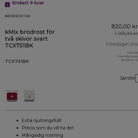
Endast 9 kvar
BRÖDROSTAR
820,00 kr
kMix brödrost för
1 095,90 kr
två skivor svart
Föreslaget pris
TCX751BK
Inklud
momsbelopp
164,00 kr (
TCX751BK
Jämför
Extra njutningsfullt
Precis som du vill ha det
Mångsidig rostning