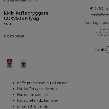
FILTERKAFFEBRYGGARE
821,00 kr
kMix kaffebryggare
1 259,90 kr
COX750BK lyxig
Föreslaget pris
svart
Inklud
momsbelopp
164,20 kr (
COX750BK
Jämför
Kaffe precis som du vill ha det
Håll kaffet rykande hett
När det är som bäst
Kapaciteten du behöver
Enkel att använda