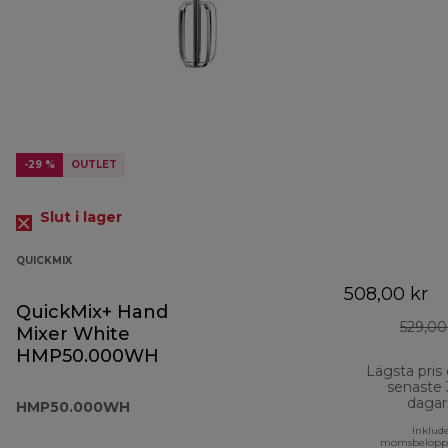
-29 %
OUTLET
Slut i lager
QUICKMIX
508,00 kr
QuickMix+ Hand
529,00
Mixer White
HMP50.000WH
Lägsta pris
senaste
dagar
HMP50.000WH
Inklud
momsbelopp