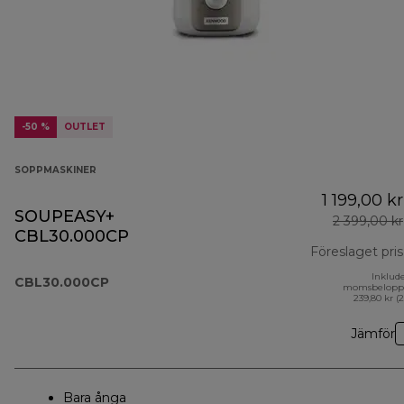
-50 %
OUTLET
SOPPMASKINER
1 199,00 kr
SOUPEASY+
2 399,00 kr
CBL30.000CP
Föreslaget pris
Inklud
CBL30.000CP
momsbelopp
239,80 kr (
Jämför
Bara ånga