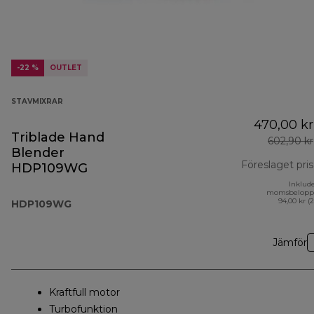
-22 %
OUTLET
STAVMIXRAR
470,00 kr
Triblade Hand
602,90 kr
Blender
Föreslaget pris
HDP109WG
Inklud
momsbelopp
94,00 kr (
HDP109WG
Jämför
Kraftfull motor
Turbofunktion