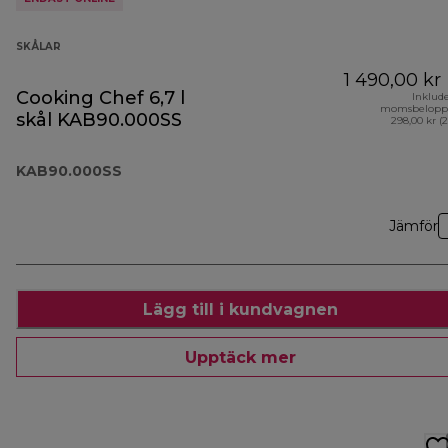
SKÅLAR
1 490,00 kr
Cooking Chef 6,7 l
Inklud
momsbelopp
skål KAB90.000SS
298,00 kr (
KAB90.000SS
Jämför
Lägg till i kundvagnen
Upptäck mer