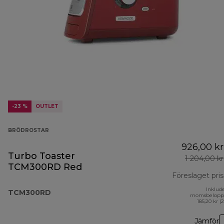
-23 %
OUTLET
BRÖDROSTAR
926,00 kr
Turbo Toaster
1 204,00 kr
TCM300RD Red
Föreslaget pris
Inklud
TCM300RD
momsbelopp
185,20 kr (
Jämför