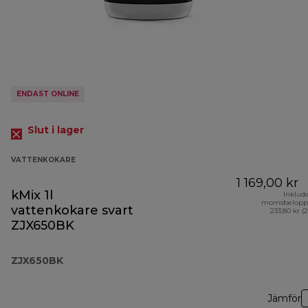
ENDAST ONLINE
Slut i lager
VATTENKOKARE
1 169,00 kr
kMix 1l
Inklud
momsbelopp
vattenkokare svart
233,80 kr (
ZJX650BK
ZJX650BK
Jämför