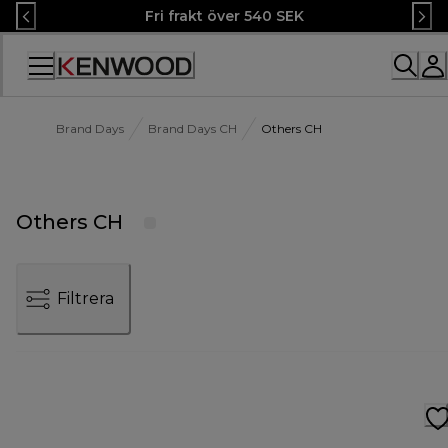
Skip
Fri frakt över 540 SEK
to
Content
Accessibility
Statement
Brand Days
Brand Days CH
Others CH
Others CH
Filtrera