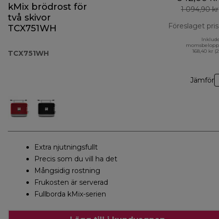
kMix brödrost för
1 094,90 kr
två skivor
Föreslaget pris
TCX751WH
Inklud
momsbelopp
168,40 kr (
TCX751WH
Jämför
Extra njutningsfullt
Precis som du vill ha det
Mångsidig rostning
Frukosten är serverad
Fullborda kMix-serien