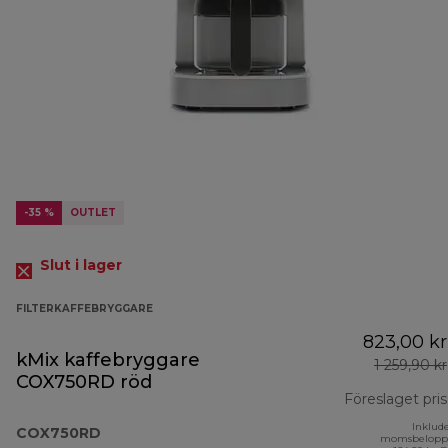
-35 %
OUTLET
Slut i lager
FILTERKAFFEBRYGGARE
823,00 kr
kMix kaffebryggare
1 259,90 kr
COX750RD röd
Föreslaget pris
Inklud
COX750RD
momsbelopp