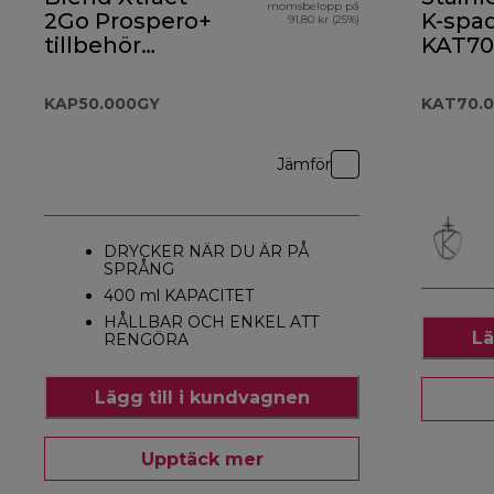
momsbelopp på
2Go Prospero+
K-spa
91,80 kr (25%)
tillbehör
KAT70
KAP50.000GY
KAP50.000GY
KAT70.
Jämför
DRYCKER NÄR DU ÄR PÅ
SPRÅNG
400 ml KAPACITET
HÅLLBAR OCH ENKEL ATT
Lä
RENGÖRA
Lägg till i kundvagnen
Upptäck mer