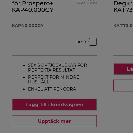
för Prospero+
Degkr
147,20 kr (25%)
KAP40.000GY
KAT73
KAP40.000GY
KAT73.
Jämför
SEX SKIVTJOCKLEKAR FÖR
Lä
PERFEKTA RESULTAT
PERFEKT FÖR MINDRE
HUSHÅLL
ENKEL ATT RENGÖRA
Lägg till i kundvagnen
Upptäck mer