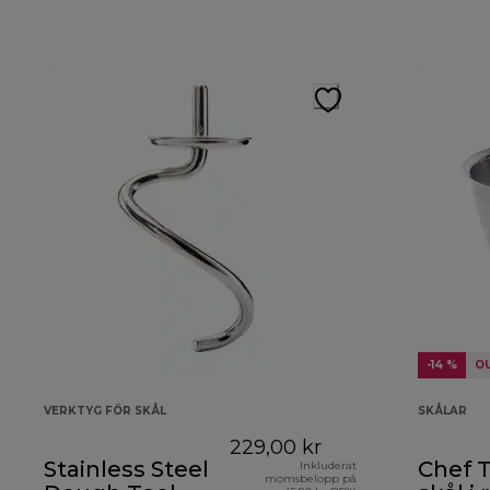
-14 %
O
VERKTYG FÖR SKÅL
SKÅLAR
229,00 kr
Stainless Steel
Chef 
Inkluderat
momsbelopp på