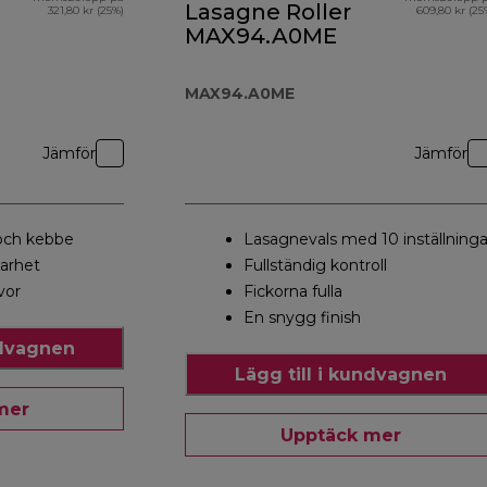
Lasagne Roller
321,80 kr (25%)
609,80 kr (25
MAX94.A0ME
MAX94.A0ME
Jämför
Jämför
och kebbe
Lasagnevals med 10 inställninga
barhet
Fullständig kontroll
vor
Fickorna fulla
En snygg finish
ndvagnen
Lägg till i kundvagnen
mer
Upptäck mer