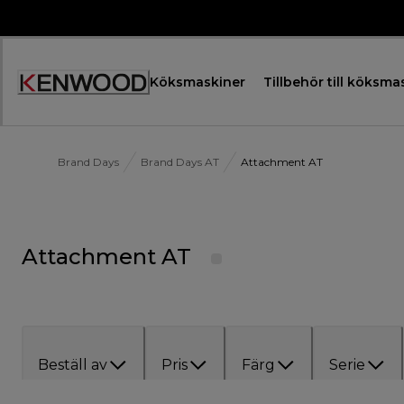
Skip
to
Content
Köksmaskiner
Tillbehör till köksma
Accessibility
Statement
Brand Days
Brand Days AT
Attachment AT
Attachment AT
Beställ av
Pris
Färg
Serie