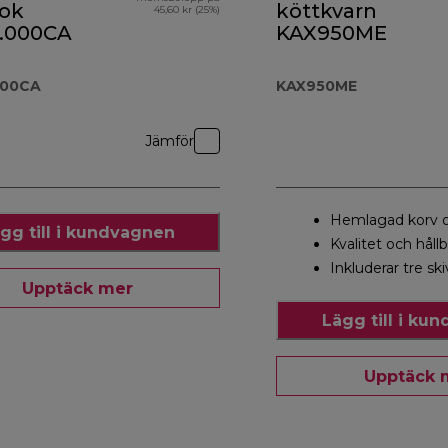
ok
köttkvarn
45,60 kr (25%)
.000CA
KAX950ME
000CA
KAX950ME
Jämför
Hemlagad korv 
gg till i kundvagnen
Kvalitet och håll
Inkluderar tre ski
Upptäck mer
Lägg till i ku
Upptäck 