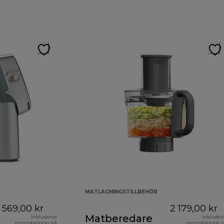
MATLAGNINGSTILLBEHÖR
569,00 kr
2 179,00 kr
Matberedare
Inkluderat
Inkluder
momsbelopp på
momsbelopp 