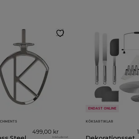
ENDAST ONLINE
ACHMENTS
KÖKSARTIKLAR
499,00 kr
ess Steel
Dekorationsset
Inkluderat