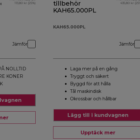
hör
tillbehör
113,80 kr (25%)
435,80 kr (25
KAH65.000PL
KAH65.000PL
Jämför
Jämför
PÅ NOLLTID
Laga mer på en gång
RE KONER
Tryggt och säkert
K
Byggd för att hålla
Tål maskindisk
Okrossbar och hållbar
ndvagnen
Lägg till i kundvagnen
mer
Upptäck mer