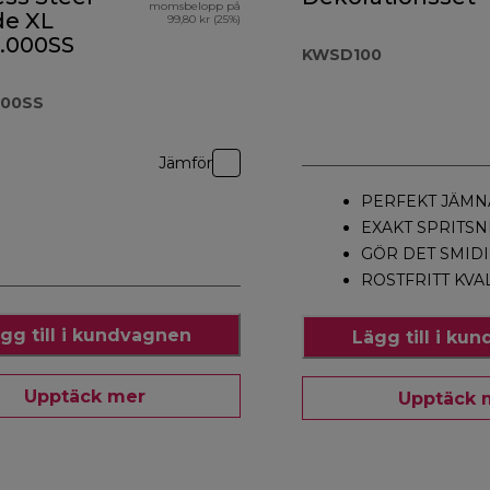
momsbelopp på
de XL
99,80 kr (25%)
.000SS
KWSD100
000SS
Jämför
PERFEKT JÄMN
EXAKT SPRITSN
GÖR DET SMIDI
ROSTFRITT KVA
gg till i kundvagnen
Lägg till i ku
Upptäck mer
Upptäck 