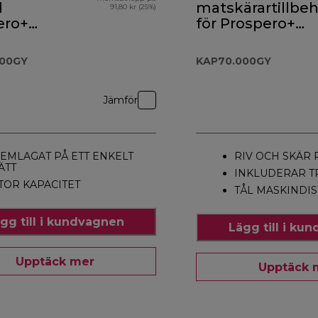
l
matskärartillbe
91,80 kr (25%)
ero+
för Prospero+
.000GY
KAP70.000GY
000GY
KAP70.000GY
Jämför
EMLAGAT PÅ ETT ENKELT
RIV OCH SKÄR 
ÄTT
INKLUDERAR T
TOR KAPACITET
TÅL MASKINDIS
gg till i kundvagnen
Lägg till i ku
Upptäck mer
Upptäck 