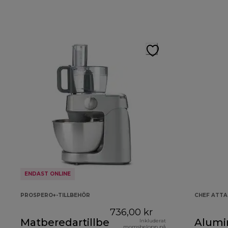
ENDAST ONLINE
PROSPERO+-TILLBEHÖR
CHEF ATT
736,00 kr
Matberedartillbehör
Alumi
Inkluderat
momsbelopp på