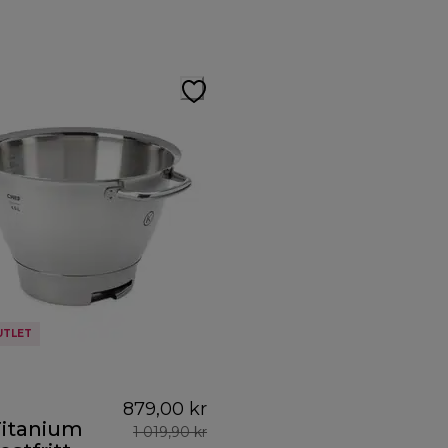
UTLET
879,00 kr
Titanium
1 019,90 kr