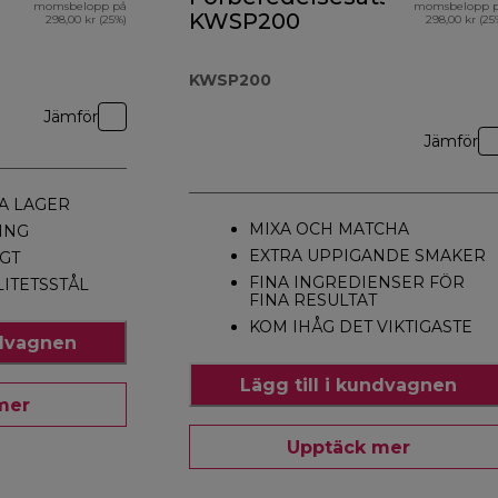
momsbelopp på
momsbelopp 
KWSP200
298,00 kr (25%)
298,00 kr (25
KWSP200
Jämför
Jämför
A LAGER
MIXA OCH MATCHA
ING
EXTRA UPPIGANDE SMAKER
GT
FINA INGREDIENSER FÖR
LITETSSTÅL
FINA RESULTAT
KOM IHÅG DET VIKTIGASTE
ndvagnen
Lägg till i kundvagnen
mer
Upptäck mer