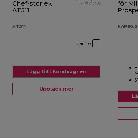
Chef-storlek
för Mil
89,80 kr (25%)
AT511
Prosp
KAP30
AT511
KAP30.
Jämför
H
Lägg till i kundvagnen
S
S
Upptäck mer
Lä