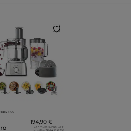
EXPRESS
194,90 €
ro
Zahrnutá suma DPH
vo výške 36,44 € (23%)