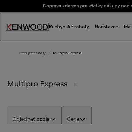
Skip
Doprava zdarma pre všetky nákupy nad
to
Content
Kuchynské roboty
Nadstavce
Mal
Food processory
Multipro Express
Multipro Express
Objednať podľa
Cena