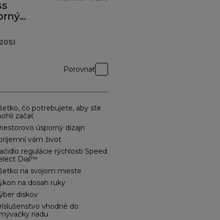
ss
orný
.820SI
20SI
Porovnať
šetko, čo potrebujete, aby ste
ohli začať
riestorovo úsporný dizajn
príjemní vám život
lačidlo regulácie rýchlosti Speed
​Select Dial™
šetko na svojom mieste
ýkon na dosah ruky
ýber diskov
ríslušenstvo vhodné do
mývačky riadu