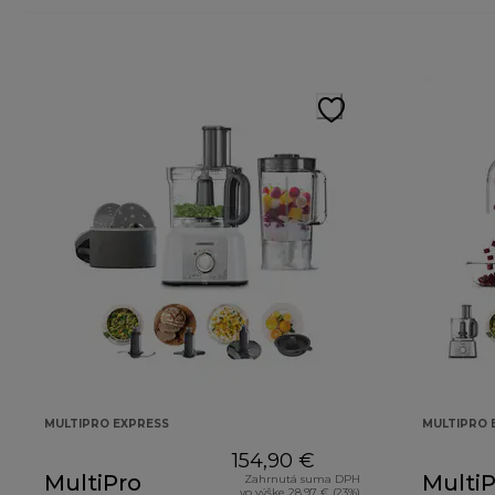
MULTIPRO EXPRESS
MULTIPRO 
154,90 €
MultiPro
MultiP
Zahrnutá suma DPH
vo výške 28,97 € (23%)