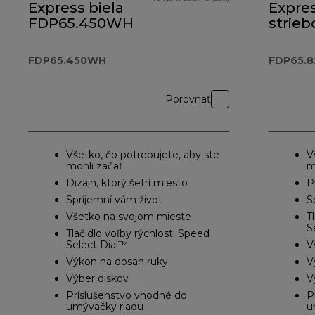
Express biela
Expre
FDP65.450WH
strieb
FDP65
FDP65.450WH
FDP65.8
Porovnať
Všetko, čo potrebujete, aby ste
V
mohli začať
m
Dizajn, ktorý šetrí miesto
P
Spríjemní vám život
S
Všetko na svojom mieste
T
​
Tlačidlo voľby rýchlosti Speed ​​
Select Dial™
V
Výkon na dosah ruky
V
Výber diskov
V
Príslušenstvo vhodné do
P
umývačky riadu
u