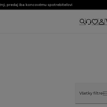
ný, predaj iba koncovému spotrebiteľovi
Všetky filtre