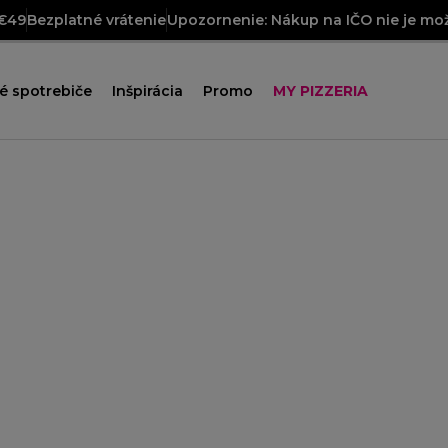
 €49
Bezplatné vrátenie
Upozornenie: Nákup na IČO nie je mož
é spotrebiče
Inšpirácia
Promo
MY PIZZERIA