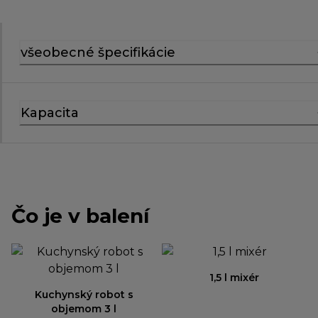
všeobecné špecifikácie
Kapacita
Čo je v balení
1,5 l mixér
Kuchynský robot s
objemom 3 l