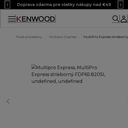
Skip
Doprava zdarma pre všetky nákupy nad €49
to
Content
Food processory
Multipro Express
MultiPro Express striebor