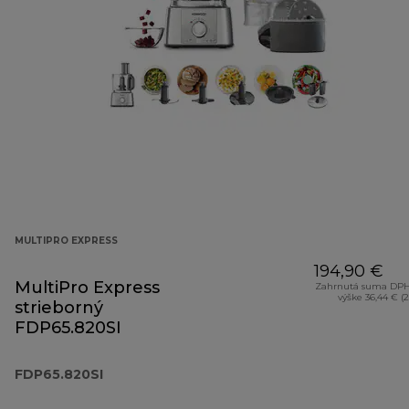
MULTIPRO EXPRESS
194,90 €
MultiPro Express
Zahrnutá suma DPH
výške 36,44 € (
strieborný
FDP65.820SI
FDP65.820SI