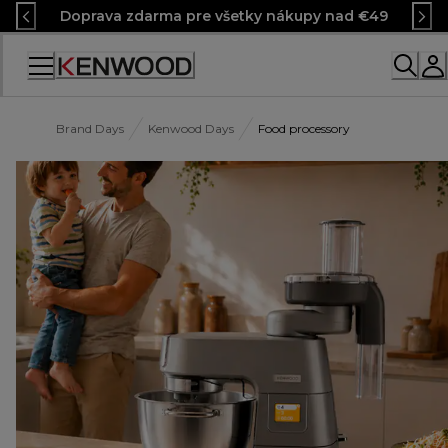
Skip
Doprava zdarma pre všetky nákupy nad €49
to
Content
Brand Days
Kenwood Days
Food processory