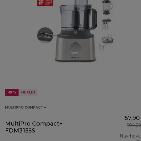
-19 %
OUTLET
MULTIPRO COMPACT +
157,90
MultiPro Compact+
194,9
FDM315SS
Navrhova