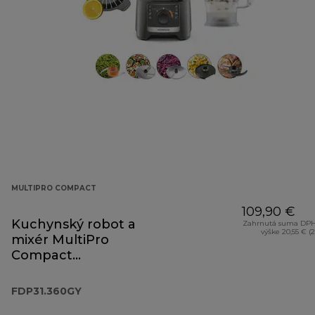
MULTIPRO COMPACT
109,90 €
Kuchynský robot a
Zahrnutá suma DPH
výške 20,55 € (
mixér MultiPro
Compact
FDP31.360GY
FDP31.360GY