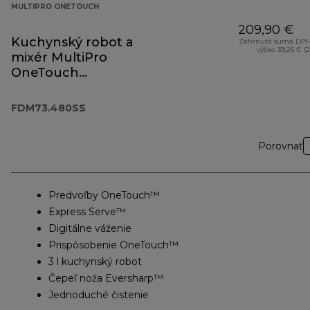
MULTIPRO ONETOUCH
209,90 €
Kuchynský robot a
Zahrnutá suma DPH
výške 39,25 € (
mixér MultiPro
OneTouch
FDM73.480SS
FDM73.480SS
Porovnať
Predvoľby OneTouch™
Express Serve™
Digitálne váženie
Prispôsobenie OneTouch™
3 l kuchynský robot
Čepeľ noža Eversharp™
Jednoduché čistenie