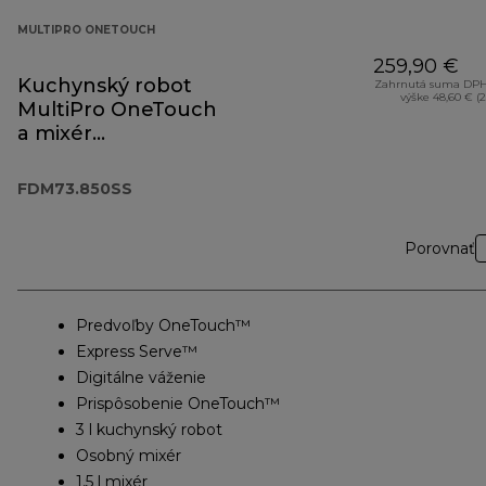
MULTIPRO ONETOUCH
259,90 €
Kuchynský robot
Zahrnutá suma DPH
výške 48,60 € (
MultiPro OneTouch
a mixér
FDM73.850SS
FDM73.850SS
Porovnať
Predvoľby OneTouch™
Express Serve™
Digitálne váženie
Prispôsobenie OneTouch™
3 l kuchynský robot
Osobný mixér
1,5 l mixér