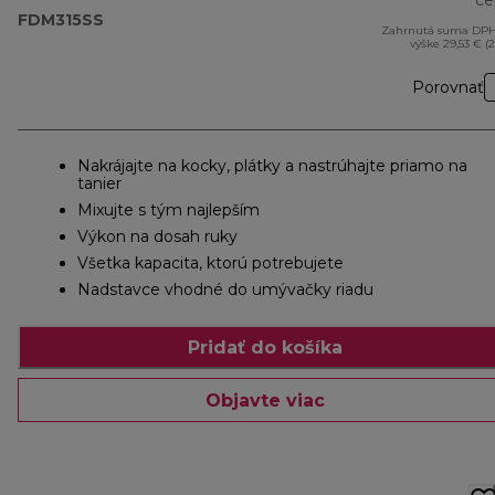
ce
FDM315SS
Zahrnutá suma DPH
výške 29,53 € (
Porovnať
Nakrájajte na kocky, plátky a nastrúhajte priamo na
tanier
Mixujte s tým najlepším
Výkon na dosah ruky
Všetka kapacita, ktorú potrebujete
Nadstavce vhodné do umývačky riadu
Pridať do košíka
Objavte viac