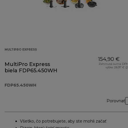
MULTIPRO EXPRESS
154,90 €
MultiPro Express
Zahrnutá suma DPH
výške 28,97 € (
biela FDP65.450WH
FDP65.450WH
Porovnať
Všetko, čo potrebujete, aby ste mohli začať