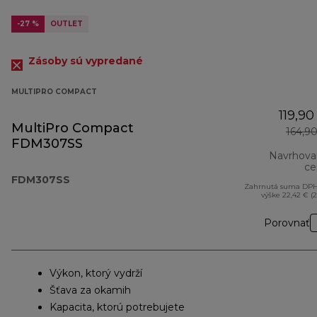
-27 %
OUTLET
Zásoby sú vypredané
MULTIPRO COMPACT
119,90
MultiPro Compact
164,9
FDM307SS
Navrhova
ce
FDM307SS
Zahrnutá suma DPH
výške 22,42 € (
Porovnať
Výkon, ktorý vydrží
Šťava za okamih
Kapacita, ktorú potrebujete