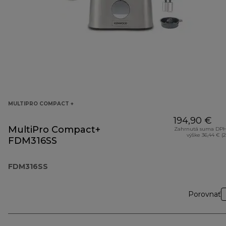
MULTIPRO COMPACT +
194,90 €
MultiPro Compact+
Zahrnutá suma DPH
výške 36,44 € (
FDM316SS
FDM316SS
Porovnať