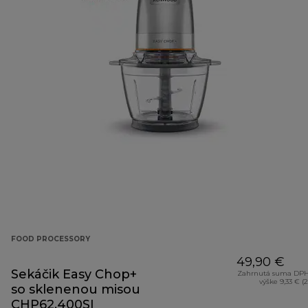
FOOD PROCESSORY
49,90 €
Sekáčik Easy Chop+
Zahrnutá suma DPH
výške 9,33 € (
so sklenenou misou
CHP62.400SI