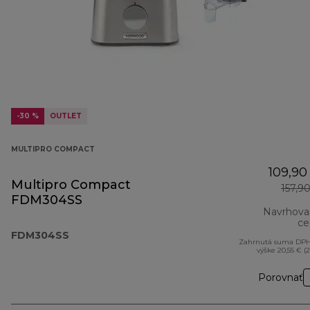
-30 %
OUTLET
MULTIPRO COMPACT
109,90
Multipro Compact
157,9
FDM304SS
Navrhova
ce
FDM304SS
Zahrnutá suma DPH
výške 20,55 € (
Porovnať