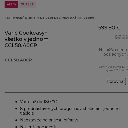
-48 %
OUTLET
KUCHYNSKÉ ROBOTY NA VARENIE/UNIVERZÁLNE VARIČE
599,90 €
Varič Cookeasy+
861,0
všetko v jednom
CCL50.A0CP
Najnižšia cena
posledných
CCL50.A0CP
Zahrnutá suma DPH
výške 112,18 € (
Porovnať
Varte až do 180 °C
8 prednastavených programov stlačením jedného
tlačidla
Nadstavec na priamu prípravu
Najlepší pomocník