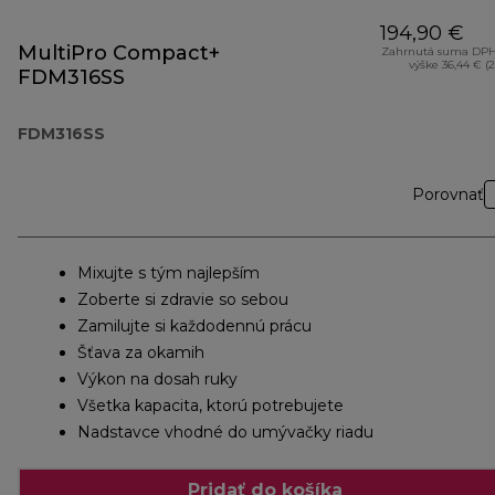
194,90 €
MultiPro Compact+
Zahrnutá suma DPH
výške 36,44 € (
FDM316SS
FDM316SS
Porovnať
Mixujte s tým najlepším
Zoberte si zdravie so sebou
Zamilujte si každodennú prácu
Šťava za okamih
Výkon na dosah ruky
Všetka kapacita, ktorú potrebujete
Nadstavce vhodné do umývačky riadu
Pridať do košíka