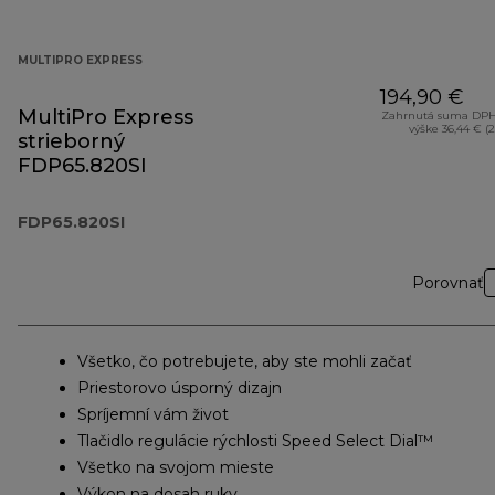
MULTIPRO EXPRESS
194,90 €
MultiPro Express
Zahrnutá suma DPH
výške 36,44 € (
strieborný
FDP65.820SI
FDP65.820SI
Porovnať
Všetko, čo potrebujete, aby ste mohli začať
Priestorovo úsporný dizajn
Spríjemní vám život
Tlačidlo regulácie rýchlosti Speed ​​Select Dial™
Všetko na svojom mieste
Výkon na dosah ruky