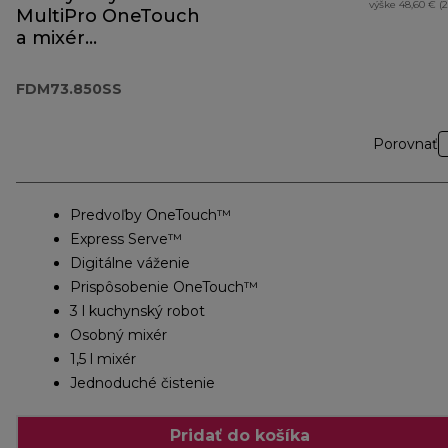
výške 48,60 € (
MultiPro OneTouch
a mixér
FDM73.850SS
FDM73.850SS
Porovnať
Predvoľby OneTouch™
Express Serve™
Digitálne váženie
Prispôsobenie OneTouch™
3 l kuchynský robot
Osobný mixér
1,5 l mixér
Jednoduché čistenie
Pridať do košíka