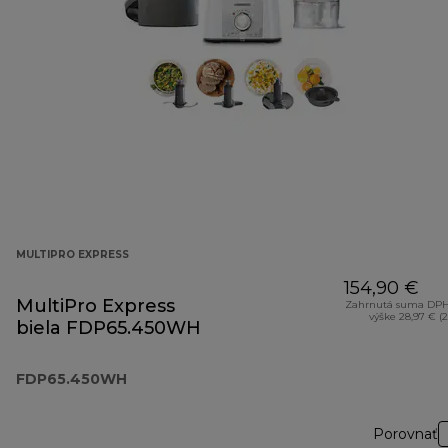
MULTIPRO EXPRESS
154,90 €
MultiPro Express
Zahrnutá suma DPH
výške 28,97 € (
biela FDP65.450WH
FDP65.450WH
Porovnať