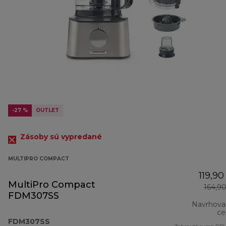
-27 %
OUTLET
Zásoby sú vypredané
MULTIPRO COMPACT
119,90
MultiPro Compact
164,9
FDM307SS
Navrhova
ce
FDM307SS