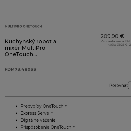
MULTIPRO ONETOUCH
209,90 €
Kuchynský robot a
Zahrnutá suma DPH
výške 39,25 € (
mixér MultiPro
OneTouch
FDM73.480SS
FDM73.480SS
Porovnať
Predvoľby OneTouch™
Express Serve™
Digitálne váženie
Prispôsobenie OneTouch™