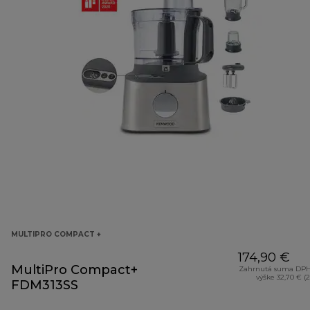
MULTIPRO COMPACT +
174,90 €
MultiPro Compact+
Zahrnutá suma DPH
výške 32,70 € (
FDM313SS