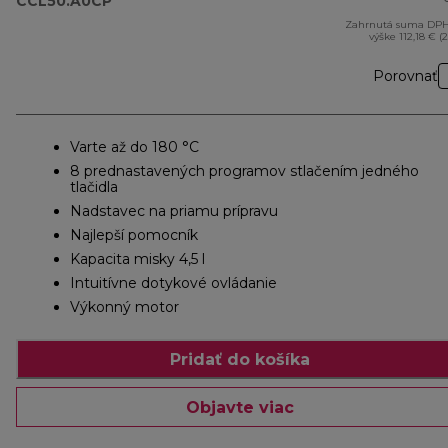
CCL50.A0CP
Zahrnutá suma DPH
výške 112,18 € (
Porovnať
Varte až do 180 °C
8 prednastavených programov stlačením jedného
tlačidla
Nadstavec na priamu prípravu
Najlepší pomocník
Kapacita misky 4,5 l
Intuitívne dotykové ovládanie
Výkonný motor
Pridať do košíka
Objavte viac