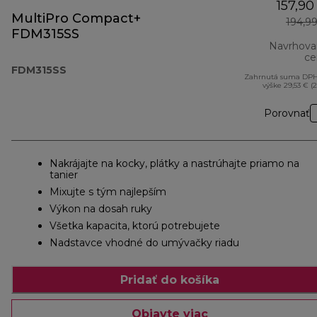
157,90
MultiPro Compact+
194,9
FDM315SS
Navrhova
ce
FDM315SS
Zahrnutá suma DPH
výške 29,53 € (
Porovnať
Nakrájajte na kocky, plátky a nastrúhajte priamo na
tanier
Mixujte s tým najlepším
Výkon na dosah ruky
Všetka kapacita, ktorú potrebujete
Nadstavce vhodné do umývačky riadu
Pridať do košíka
Objavte viac