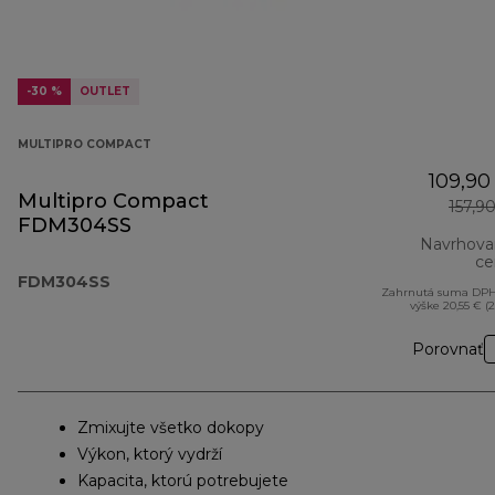
-30 %
OUTLET
MULTIPRO COMPACT
109,90
Multipro Compact
157,9
FDM304SS
Navrhova
ce
FDM304SS
Zahrnutá suma DPH
výške 20,55 € (
Porovnať
Zmixujte všetko dokopy
Výkon, ktorý vydrží
Kapacita, ktorú potrebujete