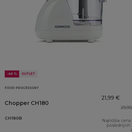
-40 %
OUTLET
FOOD PROCESSORY
21,99 €
Chopper CH180
29,9
CH180B
Najnižšia cena
posledných