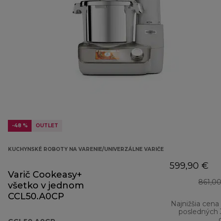
-48 %
OUTLET
KUCHYNSKÉ ROBOTY NA VARENIE/UNIVERZÁLNE VARIČE
599,90 €
Varič Cookeasy+
861,0
všetko v jednom
CCL50.A0CP
Najnižšia cena
posledných