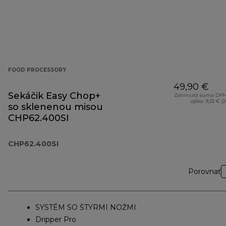
FOOD PROCESSORY
49,90 €
Sekáčik Easy Chop+
Zahrnutá suma DPH
výške 9,33 € (
so sklenenou misou
CHP62.400SI
CHP62.400SI
Porovnať
SYSTÉM SO ŠTYRMI NOŽMI
Dripper Pro