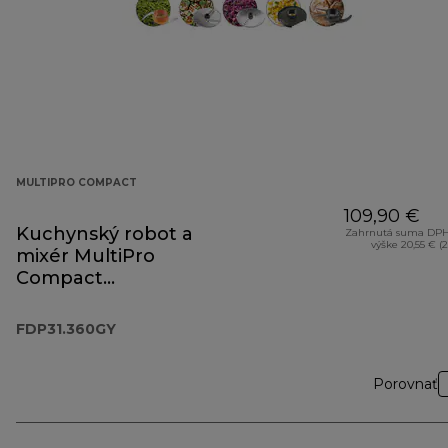
MULTIPRO COMPACT
109,90 €
Kuchynský robot a
Zahrnutá suma DPH
výške 20,55 € (
mixér MultiPro
Compact
FDP31.360GY
FDP31.360GY
Porovnať