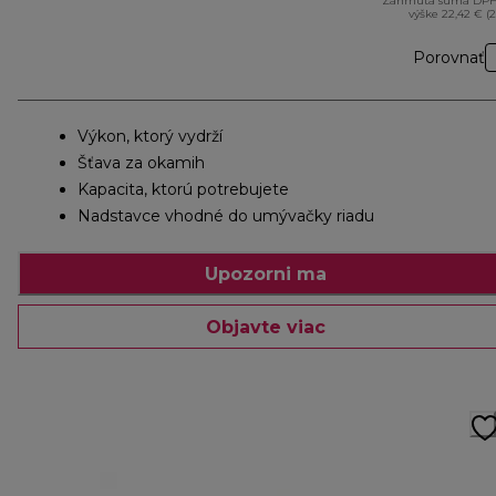
Zahrnutá suma DPH
výške 22,42 € (
Porovnať
Výkon, ktorý vydrží
Šťava za okamih
Kapacita, ktorú potrebujete
Nadstavce vhodné do umývačky riadu
Upozorni ma
Objavte viac