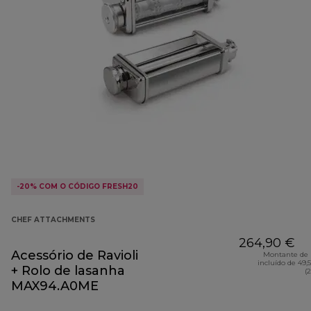
-20% COM O CÓDIGO FRESH20
CHEF ATTACHMENTS
264,90 €
Acessório de Ravioli
Montante de 
incluído de 49,
+ Rolo de lasanha
(
MAX94.A0ME