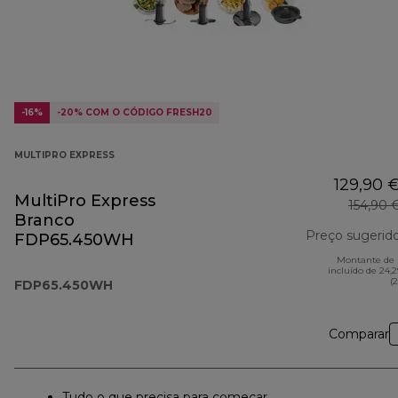
-16%
-20% COM O CÓDIGO FRESH20
MULTIPRO EXPRESS
129,90 
MultiPro Express
154,90 
Branco
Preço sugerid
FDP65.450WH
Montante de 
incluído de 24,
(
FDP65.450WH
Comparar
Tudo o que precisa para começar