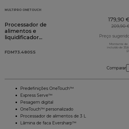
MULTIPRO ONETOUCH
179,90 
Processador de
209,90 
alimentos e
Preço sugerid
liquidificador
MultiPro OneTouch
Montante de 
incluído de 33,
FDM73.480SS
(
FDM73.480SS
Comparar
Predefinições OneTouch™
Express Serve™
Pesagem digital
OneTouch™ personalizado
Processador de alimentos de 3 L
Lâmina de faca Eversharp™