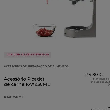
-20% COM O CÓDIGO FRESH20
ACESSÓRIOS DE PREPARAÇÃO DE ALIMENTOS
139,90 €
Acessório Picador
Montante de 
incluído de 26,
de carne KAX950ME
(
KAX950ME