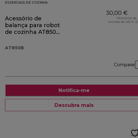
ESSENCIAIS DE COZINHA
30,00 €
Acessório de
Montante de 
incluído de 5,61 € (
balança para robot
de cozinha AT850B
preto
AT850B
Comparar
Notifica-me
Descubra mais