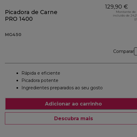
129,90 €
Picadora de Carne
Montante de 
incluído de 24,
PRO 1400
(
MG450
Comparar
Rápida e eficiente
Picadora potente
Ingredientes preparados ao seu gosto
Adicionar ao carrinho
Descubra mais