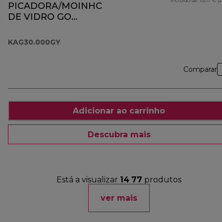
incluído de 13,07 € (
PICADORA/MOINHO
DE VIDRO GO
COLLECTION
KAG30.000GY
KAG30.000GY
Comparar
Adicionar ao carrinho
Descubra mais
Está a visualizar
14
77
produtos
ver mais