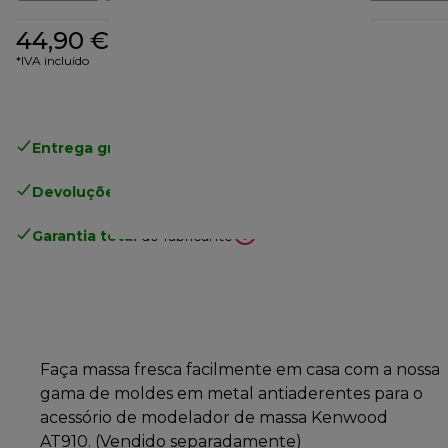
44,90 €
*IVA incluído
Entrega gratuita padrão
superior a 49€
Devoluções gratuitas
.
Garantia total
do fabricante
Faça massa fresca facilmente em casa com a nossa
gama de moldes em metal antiaderentes para o
acessório de modelador de massa Kenwood
AT910. (Vendido separadamente)