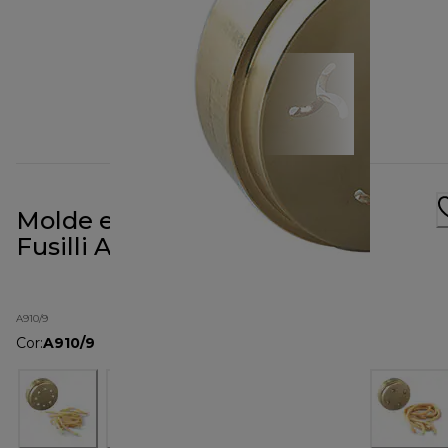
Molde em metal para massa
Fusilli A910
A910/9
Cor
:
A910/9