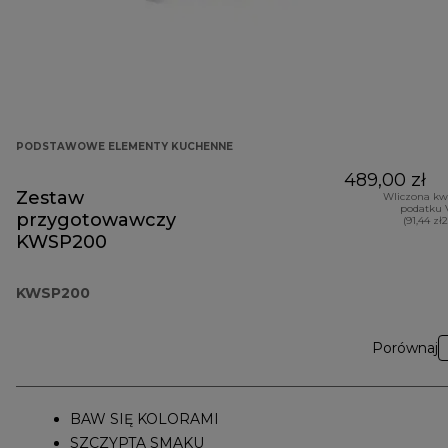
PODSTAWOWE ELEMENTY KUCHENNE
489,00 zł
Zestaw
Wliczona kw
podatku 
przygotowawczy
(91,44 zł
KWSP200
KWSP200
Porównaj
BAW SIĘ KOLORAMI
SZCZYPTA SMAKU