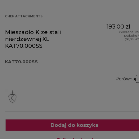
CHEF ATTACHMENTS
193,00 zł
Mieszadło K ze stali
Wliczona kw
podatku 
nierdzewnej XL
(36,09 zł
KAT70.000SS
KAT70.000SS
Porównaj
Dodaj do koszyka