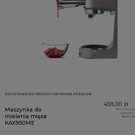
PRZYSTAWKI DO PRZYGOTOWYWANIA POSIŁKÓW
459,00 zł
Maszynka do
Wliczona kw
podatku 
mielenia mięsa
(85,83 zł
KAX950ME