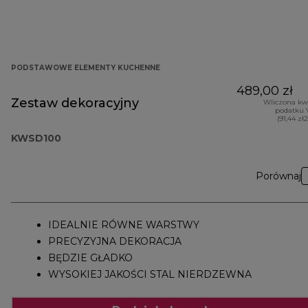
PODSTAWOWE ELEMENTY KUCHENNE
489,00 zł
Zestaw dekoracyjny
Wliczona kw
podatku 
(91,44 zł
KWSD100
Porównaj
IDEALNIE RÓWNE WARSTWY
PRECYZYJNA DEKORACJA
BĘDZIE GŁADKO
WYSOKIEJ JAKOŚCI STAL NIERDZEWNA