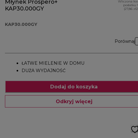
Młynek Prospero+
Wliczona kw
podatku 
KAP30.000GY
(27,86 zł
KAP30.000GY
Porównaj
ŁATWE MIELENIE W DOMU
DUŻA WYDAJNOŚĆ
Dodaj do koszyka
Odkryj więcej