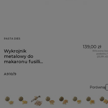
PASTA DIES
139,00 zł
Wykrojnik
Wliczona kw
podatku 
metalowy do
(25,99 zł
makaronu fusilli
A910
A910/9
Porównaj