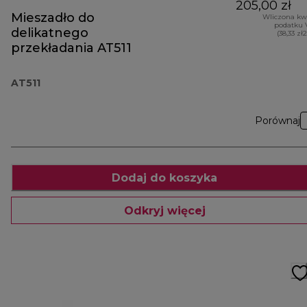
205,00 zł
Mieszadło do
Wliczona kw
podatku 
delikatnego
(38,33 zł
przekładania AT511
AT511
Porównaj
Dodaj do koszyka
Odkryj więcej