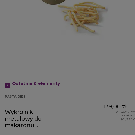
Ostatnie 6
elementy
PASTA DIES
139,00 zł
Wykrojnik
Wliczona kw
podatku 
metalowy do
(25,99 zł
makaronu
spaghetti quadri