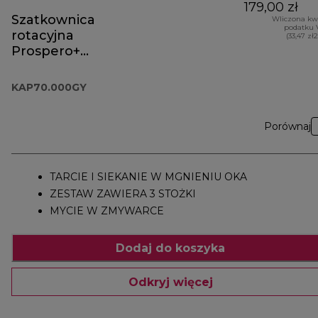
179,00 zł
Szatkownica
Wliczona kw
podatku 
rotacyjna
(33,47 zł
Prospero+
KAP70.000GY
KAP70.000GY
Porównaj
TARCIE I SIEKANIE W MGNIENIU OKA
ZESTAW ZAWIERA 3 STOŻKI
MYCIE W ZMYWARCE
Dodaj do koszyka
Odkryj więcej