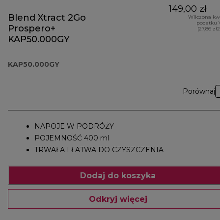
149,00 zł
Blend Xtract 2Go
Wliczona kw
podatku 
Prospero+
(27,86 zł
KAP50.000GY
KAP50.000GY
Porównaj
NAPOJE W PODRÓŻY
POJEMNOŚĆ 400 ml
TRWAŁA I ŁATWA DO CZYSZCZENIA
Dodaj do koszyka
Odkryj więcej