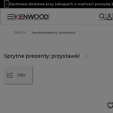
Skip
Darmowa dostawa przy zakupach o wartości powyżej 2
to
Content
ŚWIĘTA
Sprytne prezenty: przystawki
Sprytne prezenty: przystawki
Filtr