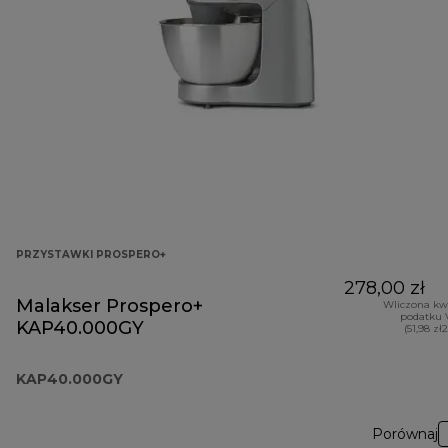
PRZYSTAWKI PROSPERO+
278,00 zł
Malakser Prospero+
Wliczona kw
podatku 
KAP40.000GY
(51,98 zł
KAP40.000GY
Porównaj