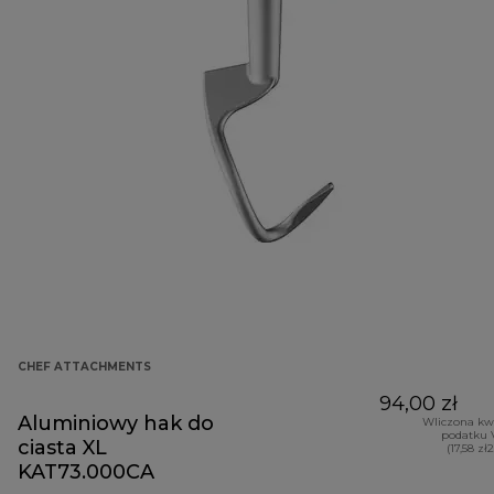
CHEF ATTACHMENTS
94,00 zł
Aluminiowy hak do
Wliczona kw
podatku 
ciasta XL
(17,58 zł
KAT73.000CA