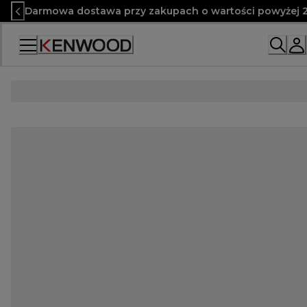
Skip
Darmowa dostawa przy zakupach o wartości powyżej 2
to
Content