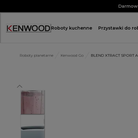
Skip
Darmowa
to
Content
Roboty kuchenne
Przystawki do r
Roboty planetarne
Kenwood Go
BLEND XTRACT SPORT A