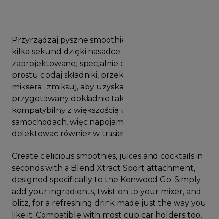
Przyrządzaj pyszne smoothie, soki i koktajle w
kilka sekund dzięki nasadce Blend Xtract Sport
zaprojektowanej specjalnie dla Kenwood Go. Po
prostu dodaj składniki, przekręć nasadkę do
miksera i zmiksuj, aby uzyskać orzeźwiający napój
przygotowany dokładnie tak, jak lubisz. Jest on
kompatybilny z większością uchwytów na kubki w
samochodach, więc napojami możesz się
delektować również w trasie!
Create delicious smoothies, juices and cocktails in
seconds with a Blend Xtract Sport attachment,
designed specifically to the Kenwood Go. Simply
add your ingredients, twist on to your mixer, and
blitz, for a refreshing drink made just the way you
like it. Compatible with most cup car holders too,