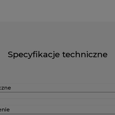
Specyfikacje techniczne
czne
enie