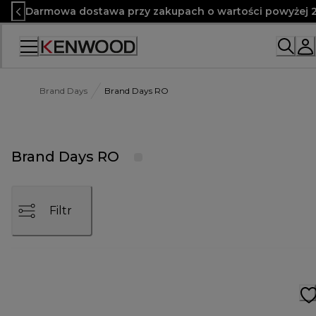
Skip
Darmowa dostawa przy zakupach o wartości powyżej 2
to
Content
Brand Days
Brand Days RO
Brand Days RO
Filtr