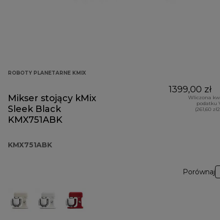
ROBOTY PLANETARNE KMIX
1399,00 zł
Mikser stojący kMix
Wliczona kw
podatku 
Sleek Black
(261,60 zł
KMX751ABK
KMX751ABK
Porównaj