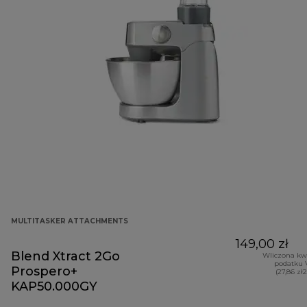
MULTITASKER ATTACHMENTS
149,00 zł
Blend Xtract 2Go
Wliczona kw
podatku 
Prospero+
(27,86 zł
KAP50.000GY