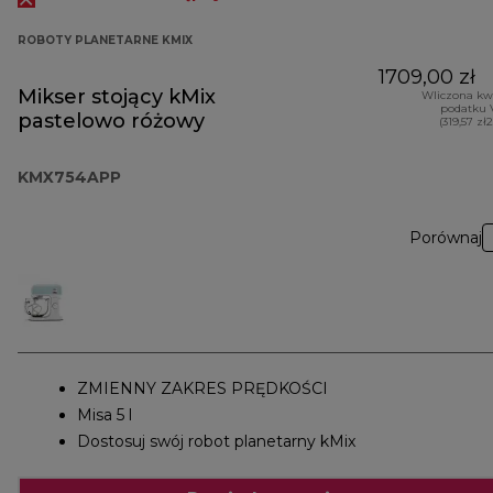
ROBOTY PLANETARNE KMIX
1709,00 zł
Mikser stojący kMix
Wliczona kw
podatku 
pastelowo różowy
(319,57 zł
KMX754APP
Porównaj
ZMIENNY ZAKRES PRĘDKOŚCI
Misa 5 l
Dostosuj swój robot planetarny kMix