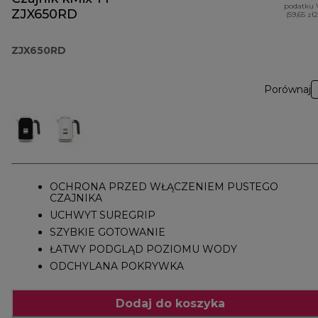
podatku 
ZJX650RD
(59,65 zł
ZJX650RD
Porównaj
OCHRONA PRZED WŁĄCZENIEM PUSTEGO
CZAJNIKA
UCHWYT SUREGRIP
SZYBKIE GOTOWANIE
ŁATWY PODGLĄD POZIOMU WODY
ODCHYLANA POKRYWKA
Dodaj do koszyka