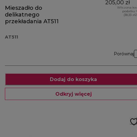
205,00 zł
Mieszadło do
Wliczona kw
podatku 
delikatnego
(38,33 zł
przekładania AT511
AT511
Porównaj
Dodaj do koszyka
Odkryj więcej