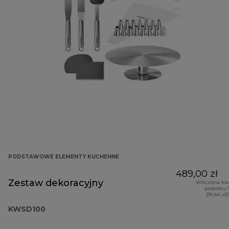
PODSTAWOWE ELEMENTY KUCHENNE
489,00 zł
Zestaw dekoracyjny
Wliczona kw
podatku 
(91,44 zł
KWSD100