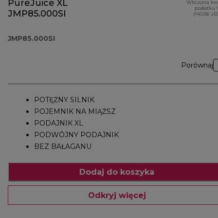
PureJuice XL
Wliczona kw
podatku 
JMP85.000SI
(140,06 zł
JMP85.000SI
Porównaj
POTĘŻNY SILNIK
POJEMNIK NA MIĄŻSZ
PODAJNIK XL
PODWÓJNY PODAJNIK
BEZ BAŁAGANU
Dodaj do koszyka
Odkryj więcej