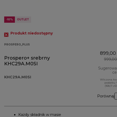
-10%
OUTLET
Produkt niedostępny
PROSPERO_PLUS
899,00 
Prospero+ srebrny
999,00
KHC29A.M0SI
Sugerowa
ce
KHC29A.M0SI
Wliczona kw
podatku 
(168,11 zł
Porównaj
Każdy składnik w masie