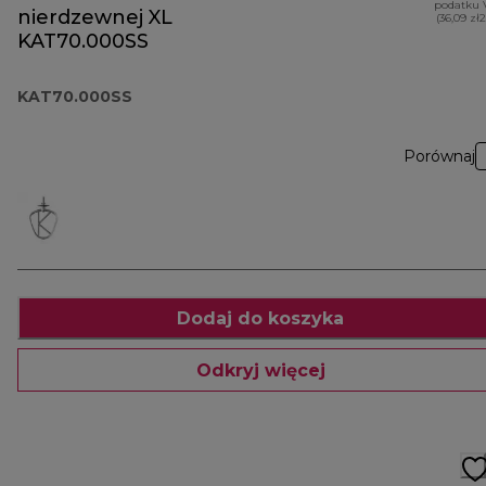
podatku 
nierdzewnej XL
(36,09 zł
KAT70.000SS
KAT70.000SS
Porównaj
Dodaj do koszyka
Odkryj więcej