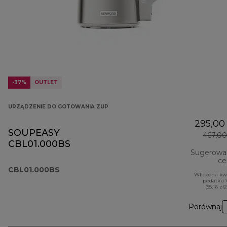
-37%
OUTLET
URZĄDZENIE DO GOTOWANIA ZUP
295,00 
SOUPEASY
467,00
CBL01.000BS
Sugerowa
ce
CBL01.000BS
Wliczona kw
podatku 
(55,16 zł
Porównaj