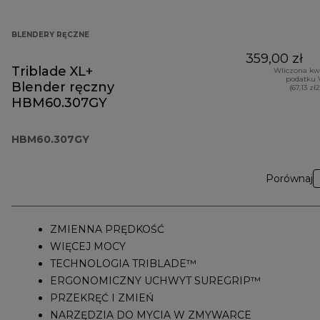
BLENDERY RĘCZNE
359,00 zł
Triblade XL+
Wliczona kw
podatku 
Blender ręczny
(67,13 zł
HBM60.307GY
HBM60.307GY
Porównaj
ZMIENNA PRĘDKOŚĆ
WIĘCEJ MOCY
TECHNOLOGIA TRIBLADE™
ERGONOMICZNY UCHWYT SUREGRIP™
PRZEKRĘĆ I ZMIEŃ
NARZĘDZIA DO MYCIA W ZMYWARCE