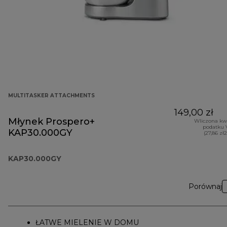
MULTITASKER ATTACHMENTS
149,00 zł
Młynek Prospero+
Wliczona kw
podatku 
KAP30.000GY
(27,86 zł
KAP30.000GY
Porównaj
ŁATWE MIELENIE W DOMU