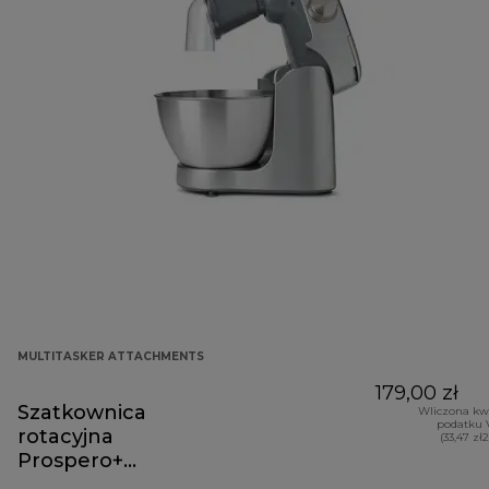
MULTITASKER ATTACHMENTS
179,00 zł
Szatkownica
Wliczona kw
podatku 
rotacyjna
(33,47 zł
Prospero+
KAP70.000GY