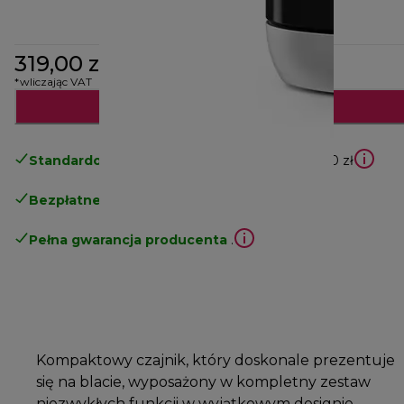
319,00 zł
*wliczając VAT
Powiadom mnie
Standardowa bezpłatna dostawa
powyżej 210 zł
Bezpłatne zwroty
.
Pełna gwarancja producenta
.
Kompaktowy czajnik, który doskonale prezentuje
się na blacie, wyposażony w kompletny zestaw
niezwykłych funkcji w wyjątkowym designie.