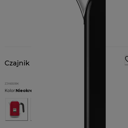
Czajnik kMix 1 l ZJX650BK
ZJX650BK
Kolor
:
Nieokreślone