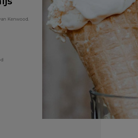
ijs
e van Kenwood.
od