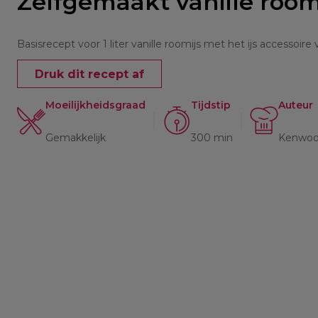
Zelfgemaakt vanille room
Basisrecept voor 1 liter vanille roomijs met het ijs accessoir
Druk dit recept af
Moeilijkheidsgraad
Tijdstip
Auteur
Gemakkelijk
300 min
Kenwo