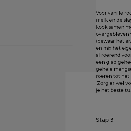
Voor vanille r
melk en de sla
kook samen me
overgebleven v
(bewaar het eiw
en mix het eig
al roerend voo
een glad gehee
gehele mengsel 
roeren tot het
Zorg er wel vo
je het beste 
Stap 3