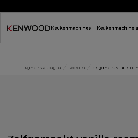
Skip
to
Content
Keukenmachines
Keukenmachine a
Terug naar startpagina
Recepten
Zelfgemaakt vanille room