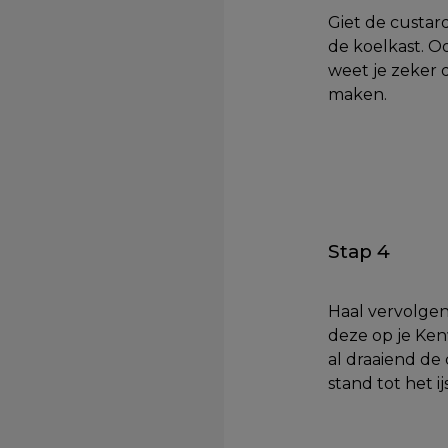
Giet de custar
de koelkast. O
weet je zeker d
maken.
Stap 4
Haal vervolgen
deze op je Ke
al draaiend de
stand tot het i