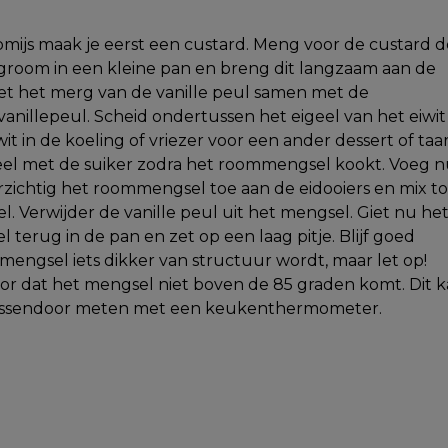
oomijs maak je eerst een custard. Meng voor de custard d
groom in een kleine pan en breng dit langzaam aan de
t het merg van de vanille peul samen met de
anillepeul. Scheid ondertussen het eigeel van het eiwit
it in de koeling of vriezer voor een ander dessert of taar
eel met de suiker zodra het roommengsel kookt. Voeg 
rzichtig het roommengsel toe aan de eidooiers en mix to
l. Verwijder de vanille peul uit het mengsel. Giet nu he
terug in de pan en zet op een laag pitje. Blijf goed
 mengsel iets dikker van structuur wordt, maar let op!
or dat het mengsel niet boven de 85 graden komt. Dit 
tussendoor meten met een keukenthermometer.