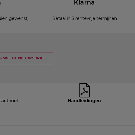
n
Klarna
ndien gewenst)
Betaal in 3 rentevrije termijnen
 IK WIL DE NIEUWSBRIEF
tact met
Handleidingen