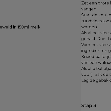
Zet een grote 
vangen.
Start de keuke
rundvlees toe 
worden.
geweld in 150ml melk
Als al het vlee
gehakt. Roer h
Voer het vlee
ingrediënten g
Kneed balletje
van een walnoo
Als alle ballet
vuur). Bak de ba
Leg de gebakke
Stap 3