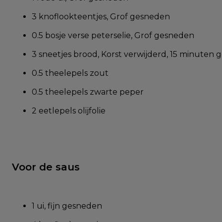
3 knoflookteentjes, Grof gesneden
0.5 bosje verse peterselie, Grof gesneden
3 sneetjes brood, Korst verwijderd, 15 minuten 
0.5 theelepels zout
0.5 theelepels zwarte peper
2 eetlepels olijfolie
Voor de saus
1 ui, fijn gesneden