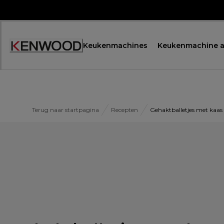
Skip
to
Content
Keukenmachines
Keukenmachine a
Terug naar startpagina
Recepten
Gehaktballetjes met kaas