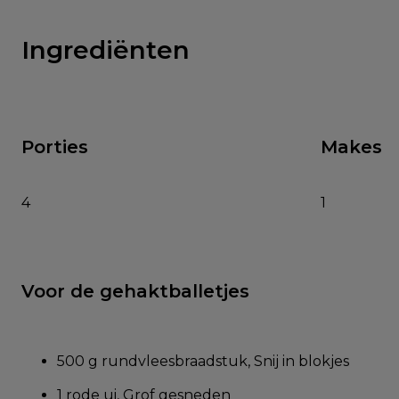
Ingrediënten
Porties
Makes
4
1
Voor de gehaktballetjes
500 g rundvleesbraadstuk, Snij in blokjes
1 rode ui, Grof gesneden