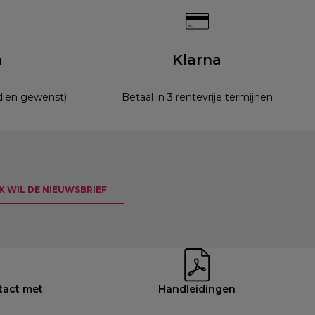
n
Klarna
ndien gewenst)
Betaal in 3 rentevrije termijnen
 IK WIL DE NIEUWSBRIEF
tact met
Handleidingen