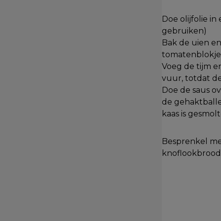
Doe olijfolie 
gebruiken)
Bak de uien en
tomatenblokje
Voeg de tijm e
vuur, totdat de
Doe de saus ov
de gehaktballe
kaas is gesmol
Besprenkel met
knoflookbrood