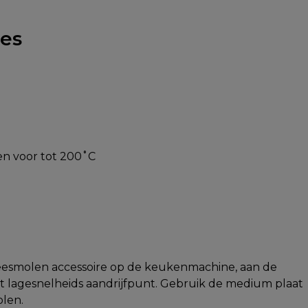
ies
en voor tot 200˚C
leesmolen accessoire op de keukenmachine, aan de
het lagesnelheids aandrijfpunt. Gebruik de medium plaat
len.