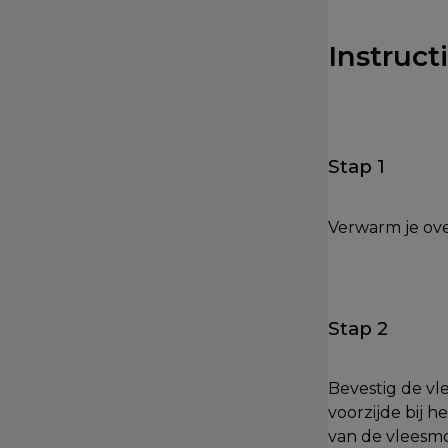
Instruct
Stap 1
Verwarm je ov
Stap 2
Bevestig de v
voorzijde bij 
van de vleesmo