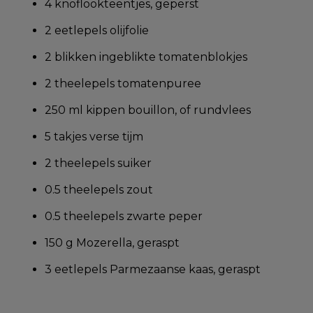
4 knoflookteentjes, geperst
2 eetlepels olijfolie
2 blikken ingeblikte tomatenblokjes
2 theelepels tomatenpuree
250 ml kippen bouillon, of rundvlees
5 takjes verse tijm
2 theelepels suiker
0.5 theelepels zout
0.5 theelepels zwarte peper
150 g Mozerella, geraspt
3 eetlepels Parmezaanse kaas, geraspt