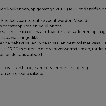
in een koekenpan, op gematigd vuur. (Je kunt dezelfde p
 knoflook aan, totdat ze zacht worden. Voeg de
s, tomatenpuree en bouillon toe.
n suiker toe (naar smaak). Laat de saus sudderen op laag
 saus wat is ingedikt.
er de gehaktballen in de schaal en bestrooi met kaas. B
tjes 15-20 minuten in een voorverwarmde oven, totdat 
ten en de saus bubbelt.
 basilicum blaadjes en serveer met knapperig
 en een groene salade.