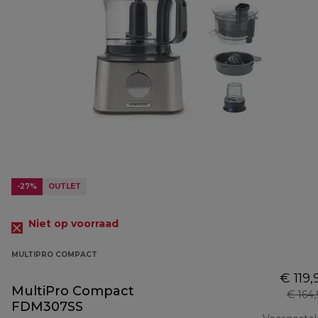
-27%
OUTLET
Niet op voorraad
MULTIPRO COMPACT
€ 119,
MultiPro Compact
€ 164
FDM307SS