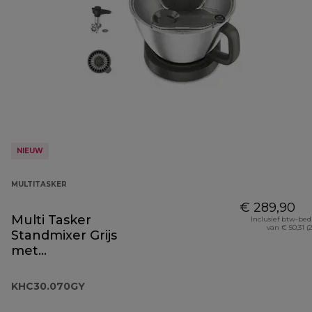
NIEUW
MULTITASKER
€ 289,90
Multi Tasker
Inclusief btw-be
van € 50,31 (
Standmixer Grijs
met
Keukenmachine,
Blender en
KHC30.070GY
Vleesmolen