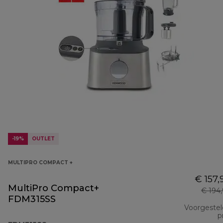
-19%
OUTLET
MULTIPRO COMPACT +
€ 157,
MultiPro Compact+
€ 194
FDM315SS
Voorgeste
pr