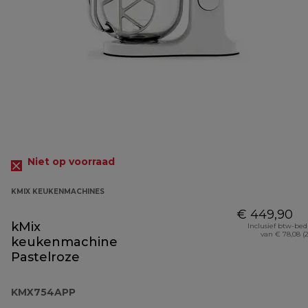
Niet op voorraad
KMIX KEUKENMACHINES
€ 449,90
kMix
Inclusief btw-be
van € 78,08 (
keukenmachine
Pastelroze
KMX754APP