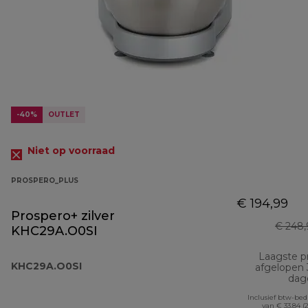
-40%
OUTLET
Niet op voorraad
PROSPERO_PLUS
€ 194,99
Prospero+ zilver
€ 248,
KHC29A.O0SI
Laagste pr
KHC29A.O0SI
afgelopen
dag
Inclusief btw-be
van € 33,84 (