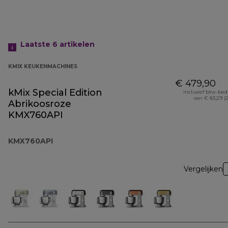
Laatste 6
artikelen
KMIX KEUKENMACHINES
€ 479,90
kMix Special Edition
Inclusief btw-be
van € 83,29 (
Abrikoosroze
KMX760API
KMX760API
Vergelijken