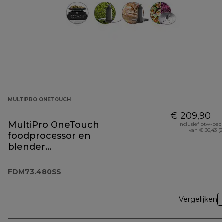
MULTIPRO ONETOUCH
€ 209,90
MultiPro OneTouch
Inclusief btw-be
van € 36,43 (
foodprocessor en
blender
FDM73.480SS
FDM73.480SS
Vergelijken