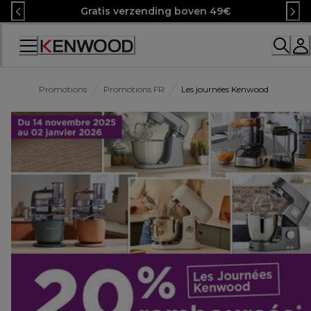
Skip
Gratis verzending boven 49€
to
Content
Promotions
Promotions FR
Les journées Kenwood