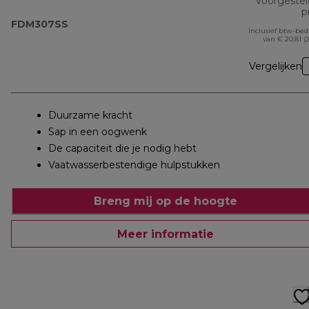
Voorgeste
pr
FDM307SS
Inclusief btw-be
van € 20,81 (
Vergelijken
Duurzame kracht
Sap in een oogwenk
De capaciteit die je nodig hebt
Vaatwasserbestendige hulpstukken
Breng mij op de hoogte
Meer informatie