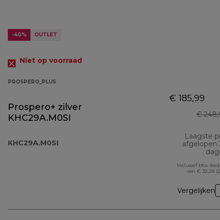
-40%
OUTLET
Niet op voorraad
PROSPERO_PLUS
€ 185,99
Prospero+ zilver
€ 248,
KHC29A.M0SI
Laagste pr
KHC29A.M0SI
afgelopen
dag
Inclusief btw-be
van € 32,28 (
Vergelijken