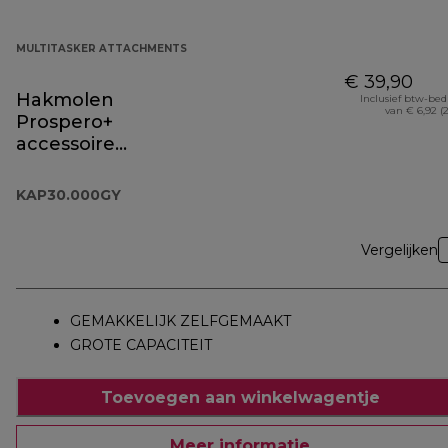
MULTITASKER ATTACHMENTS
€ 39,90
Hakmolen
Inclusief btw-be
van € 6,92 (
Prospero+
accessoire
KAP30.000GY
KAP30.000GY
Vergelijken
GEMAKKELIJK ZELFGEMAAKT
GROTE CAPACITEIT
Toevoegen aan winkelwagentje
Meer informatie