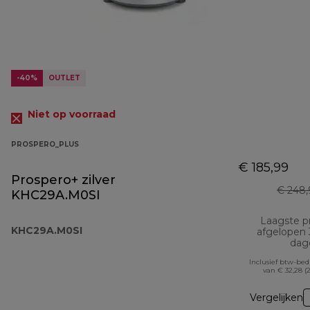
-40%
OUTLET
Niet op voorraad
PROSPERO_PLUS
€ 185,99
Prospero+ zilver
€ 248,
KHC29A.M0SI
Laagste pr
KHC29A.M0SI
afgelopen
dag
Inclusief btw-be
van € 32,28 (
Vergelijken