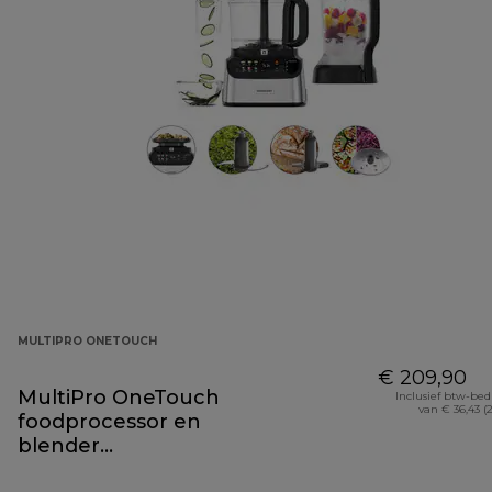
MULTIPRO ONETOUCH
€ 209,90
MultiPro OneTouch
Inclusief btw-be
van € 36,43 (
foodprocessor en
blender
FDM73.480SS