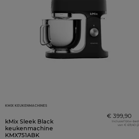
KMIX KEUKENMACHINES
€ 399,90
kMix Sleek Black
Inclusief btw-be
van € 69,40 (
keukenmachine
KMX751ABK