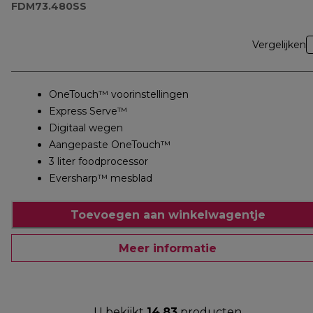
FDM73.480SS
Vergelijken
OneTouch™ voorinstellingen
Express Serve™
Digitaal wegen
Aangepaste OneTouch™
3 liter foodprocessor
Eversharp™ mesblad
Toevoegen aan winkelwagentje
Meer informatie
U bekijkt
14
83
producten