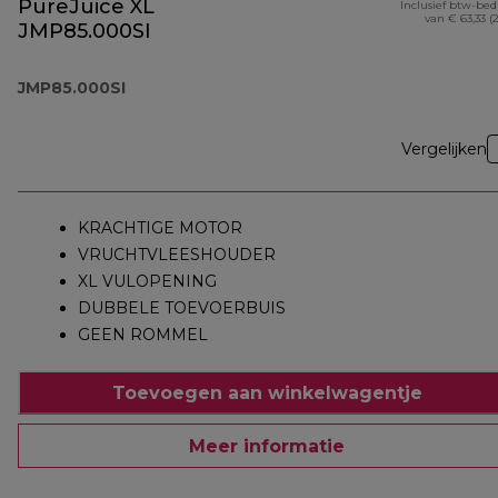
PureJuice XL
Inclusief btw-be
van € 63,33 (
JMP85.000SI
JMP85.000SI
Vergelijken
KRACHTIGE MOTOR
VRUCHTVLEESHOUDER
XL VULOPENING
DUBBELE TOEVOERBUIS
GEEN ROMMEL
Toevoegen aan winkelwagentje
Meer informatie