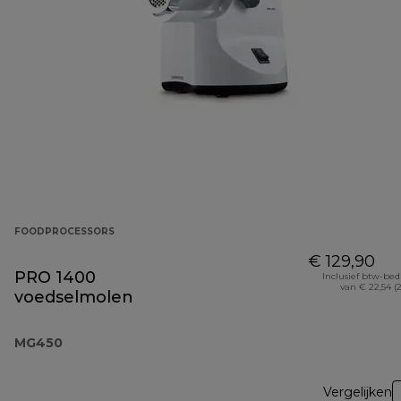
FOODPROCESSORS
€ 129,90
PRO 1400
Inclusief btw-be
van € 22,54 (
voedselmolen
MG450
Vergelijken