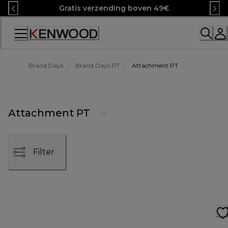
Skip
Gratis verzending boven 49€
to
Content
Brand Days
Brand Days PT
Attachment PT
Attachment PT
Filter