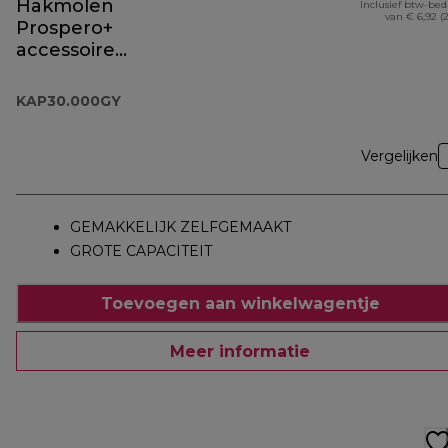
Hakmolen
Inclusief btw-be
van € 6,92 (
Prospero+
accessoire
KAP30.000GY
KAP30.000GY
Vergelijken
GEMAKKELIJK ZELFGEMAAKT
GROTE CAPACITEIT
Toevoegen aan winkelwagentje
Meer informatie