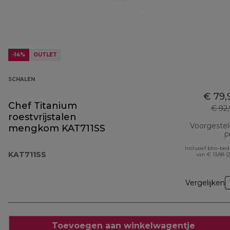
-14%
OUTLET
SCHALEN
€ 79,
Chef Titanium
€ 92
roestvrijstalen
Voorgeste
mengkom KAT711SS
pr
Inclusief btw-be
KAT711SS
van € 13,88 (
Vergelijken
Toevoegen aan winkelwagentje