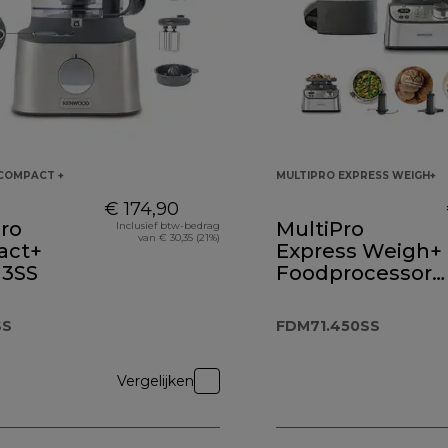
COMPACT +
MULTIPRO EXPRESS WEIGH+
€ 174,90
ro
MultiPro
Inclusief btw-bedrag
van € 30,35 (21%)
act+
Express Weigh+
3SS
Foodprocessor
FDM71.450SS
SS
FDM71.450SS
Vergelijken