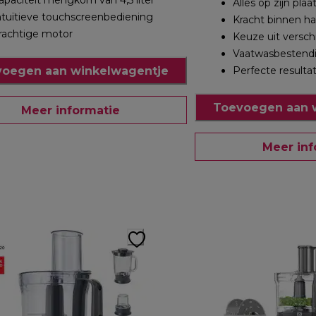
apaciteit mengkom van 4,5 liter
Alles op zijn plaa
ntuïtieve touchscreenbediening
Kracht binnen h
rachtige motor
Keuze uit verschi
Vaatwasbestendi
oegen aan winkelwagentje
Perfecte resulta
Toevoegen aan 
Meer informatie
Meer inf