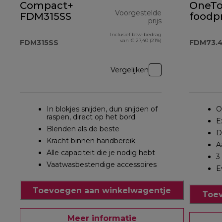
Compact+
OneT
Voorgestelde
FDM315SS
foodp
prijs
en bl
Inclusief btw-bedrag
originele prijs 
FDM73
van € 27,40 (21%)
FDM315SS
FDM73.
Vergelijken
In blokjes snijden, dun snijden of
O
raspen, direct op het bord
E
Blenden als de beste
D
Kracht binnen handbereik
A
Alle capaciteit die je nodig hebt
3
Vaatwasbestendige accessoires
E
Toevoegen aan winkelwagentje
Toev
Meer informatie