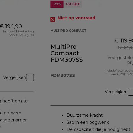
-27%
OUTLET
Niet op voorraad
€ 194,90
MULTIPRO COMPACT
Inclusief btw-bedrag
van € 33,83 (21%)
€ 119,9
MultiPro
€ 164,
Compact
Voorgestel
FDM307SS
pri
Inclusief btw-bedr
van € 20,81 (21
FDM307SS
Vergelijken
Vergelijken
ig heeft om te
d ontwerp
Duurzame kracht
n aangenamer
Sap in een oogwenk
™
De capaciteit die je nodig hebt