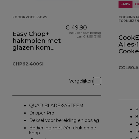
-48%
O
FOODPROCESSORS
COOKING F
FORNUIZEN
€ 49,90
Easy Chop+
Inclusief btw-bedrag
CookE
van € 8,66 (21%)
hakmolen met
Alles-
glazen kom
Cooke
CHP62.400SI
CCL50
CHP62.400SI
CCL50.
Vergelijken
QUAD BLADE-SYSTEEM
K
Dripper Pro
8
Deksel voor bereiding en opslag
D
Bediening met één druk op de
D
knop