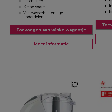
C
IJs crushen
I
Kleine spatel
K
Vaatwasserbestendige
onderdelen
Toev
Toevoegen aan winkelwagentje
Meer informatie