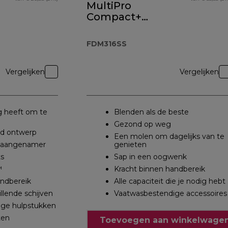
MultiPro
Compact+
FDM316SS
FDM316SS
Vergelijken
Vergelijken
ig heeft om te
Blenden als de beste
Gezond op weg
d ontwerp
Een molen om dagelijks van te
n aangenamer
genieten
ts
Sap in een oogwenk
™
Kracht binnen handbereik
andbereik
Alle capaciteit die je nodig hebt
llende schijven
Vaatwasbestendige accessoires
ge hulpstukken
ten
Toevoegen aan winkelwagen