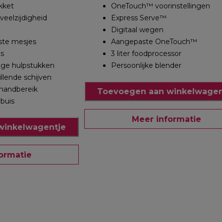
kket
OneTouch™ voorinstellingen
eelzijdigheid
Express Serve™
Digitaal wegen
este mesjes
Aangepaste OneTouch™
ts
3 liter foodprocessor
ge hulpstukken
Persoonlijke blender
llende schijven
 handbereik
Toevoegen aan winkelwagen
buis
Meer informatie
winkelwagentje
ormatie