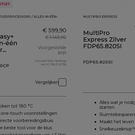
UTLET
OODPROCESSORS / ALLES-IN-ÉÉN-
MULTIPRO EXPRESS
€ 599,90
MultiPro
asy+
€ 1.149,90
Express Zilver
in-één
FDP65.820SI
Voorgestelde
r
prijs
.A0CP
Inclusief btw-bedrag
originele prijs € 1.149,90
FDP65.820SI
van € 104,11 (21%)
A0CP
Vergelijken
Alles wat je nod
oken tot 180 °C
starten
 one-touch voorinstellingen
Ruimtebesparen
irecte voorbereidingsbuis
Maakt het leve
e beste tool voor de klus
Snelkeuzeknop