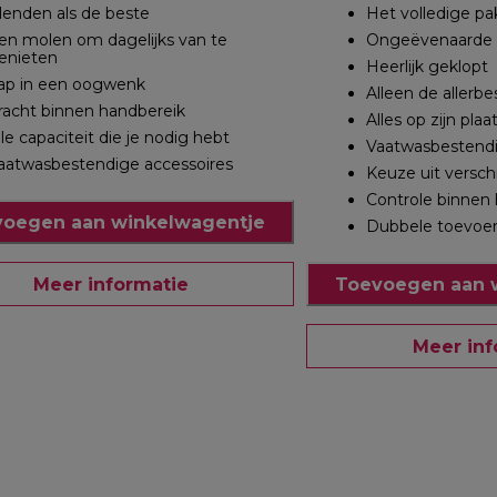
lenden als de beste
Het volledige pa
en molen om dagelijks van te
Ongeëvenaarde v
enieten
Heerlijk geklopt
ap in een oogwenk
Alleen de allerb
racht binnen handbereik
Alles op zijn plaa
lle capaciteit die je nodig hebt
Vaatwasbestendi
aatwasbestendige accessoires
Keuze uit verschi
Controle binnen
oegen aan winkelwagentje
Dubbele toevoer
Meer informatie
Toevoegen aan 
Meer inf