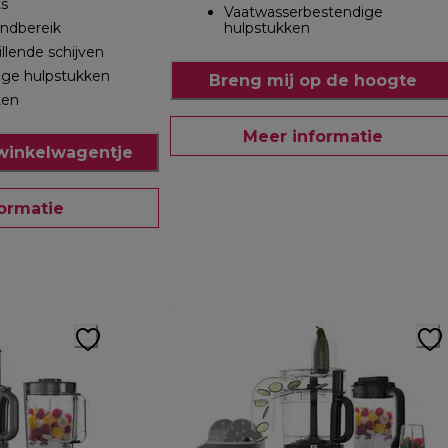
ts
Vaatwasserbestendige
andbereik
hulpstukken
llende schijven
ge hulpstukken
Breng mij op de hoogte
ten
Meer informatie
winkelwagentje
ormatie