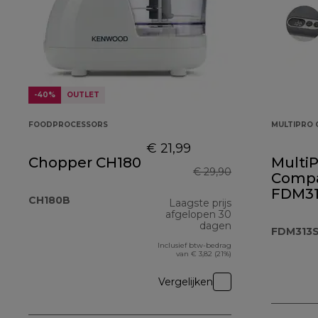
-40%
OUTLET
FOODPROCESSORS
MULTIPRO 
€ 21,99
Chopper CH180
MultiP
€ 29,90
Comp
FDM31
CH180B
Laagste prijs
afgelopen 30
dagen
FDM313
Inclusief btw-bedrag
van € 3,82 (21%)
Vergelijken