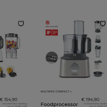
MULTIPRO COMPACT +
€ 154,90
€ 194,90
Foodprocessor
Inclusief btw-bedrag
Inclusief btw-bedr
van € 26,88 (21%)
van € 33,83 (21