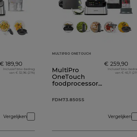
MULTIPRO ONETOUCH
€ 189,90
€ 259,90
MultiPro
Inclusief btw-bedrag
Inclusief btw-bedr
van € 32,96 (21%)
van € 45,11 (21
OneTouch
foodprocessor
en blender
FDM73.850SS
FDM73.850SS
Vergelijken
Vergelijken