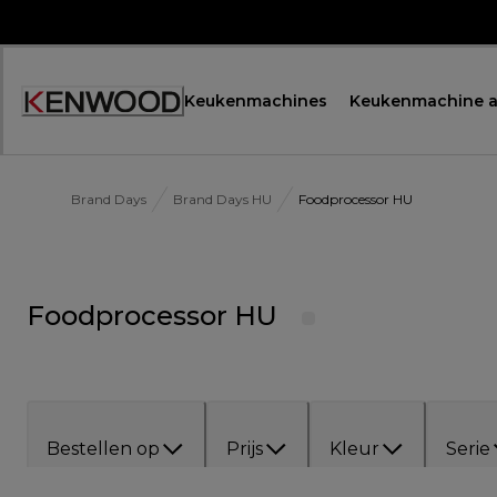
Skip
to
Content
Keukenmachines
Keukenmachine a
Brand Days
Brand Days HU
Foodprocessor HU
Foodprocessor HU
Bestellen op
Prijs
Kleur
Serie