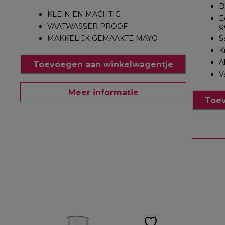
B
KLEIN EN MACHTIG
E
VAATWASSER PROOF
g
MAKKELIJK GEMAAKTE MAYO
S
K
A
Toevoegen aan winkelwagentje
V
Meer informatie
Toev