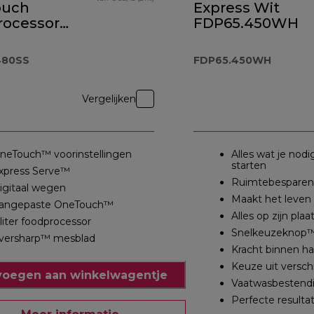
ouch
Express Wit
rocessor
FDP65.450WH
ender
€ 194,99
.480SS
480SS
FDP65.450WH
Vergelijken
neTouch™ voorinstellingen
Alles wat je nod
starten
xpress Serve™
Ruimtebesparen
igitaal wegen
Maakt het leve
angepaste OneTouch™
Alles op zijn plaa
 liter foodprocessor
Snelkeuzeknop
versharp™ mesblad
Kracht binnen h
Keuze uit verschi
oegen aan winkelwagentje
Vaatwasbestendi
Perfecte resulta