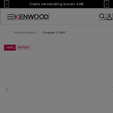
Skip
Gratis verzending boven 49€
to
Content
Foodprocessors
Chopper CH180
-40%
OUTLET