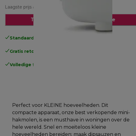
Laagste prijs afgelopen 30 dagen
€ 29,90
(-26%)
Toevoegen aan winkelwagentje
Standaard gratis verzending
vanaf € 49
Gratis retourneren
.
Volledige fabrieksgarantie
.
Perfect voor KLEINE hoeveelheden. Dit
compacte apparaat, onze best verkopende mini-
hakmolen, is een musthave in woningen over de
hele wereld. Snel en moeiteloos kleine
hoeveelheden bereiden; maak dipsauzen en