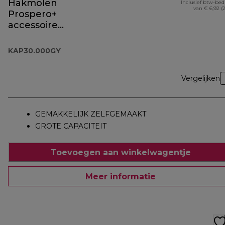
Hakmolen
Inclusief btw-be
van € 6,92 (
Prospero+
accessoire
KAP30.000GY
KAP30.000GY
Vergelijken
GEMAKKELIJK ZELFGEMAAKT
GROTE CAPACITEIT
Toevoegen aan winkelwagentje
Meer informatie