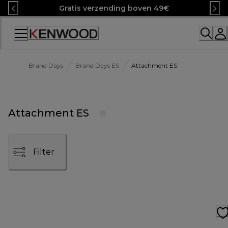
Skip
Gratis verzending boven 49€
to
Content
Brand Days
Brand Days ES
Attachment ES
Attachment ES
Filter