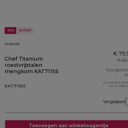
-14%
OUTLET
SCHALEN
€ 79,
Chef Titanium
€ 92
roestvrijstalen
Voorgeste
mengkom KAT711SS
pr
Inclusief btw-be
KAT711SS
van € 13,88 (
Vergelijken
Toevoegen aan winkelwagentje