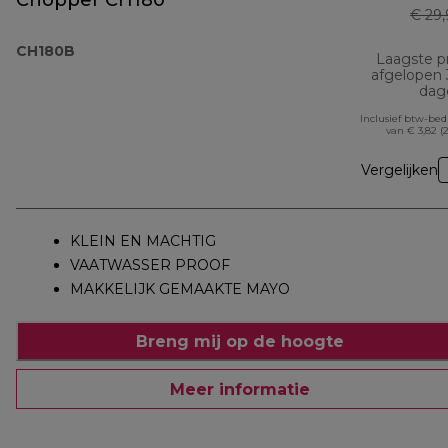
Chopper CH180
€ 29
CH180B
Laagste pr
afgelopen
dag
Inclusief btw-be
van € 3,82 (
Vergelijken
KLEIN EN MACHTIG
VAATWASSER PROOF
MAKKELIJK GEMAAKTE MAYO
Breng mij op de hoogte
Meer informatie