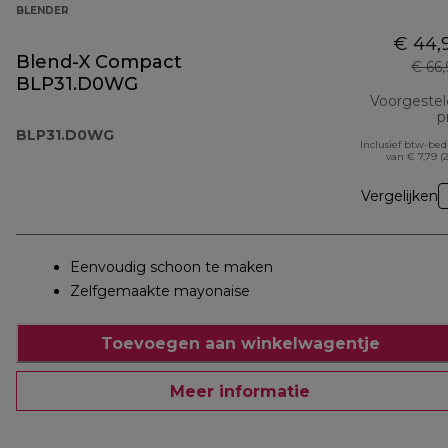
BLENDER
€ 44,
Blend-X Compact
€ 66
BLP31.D0WG
Voorgeste
pr
BLP31.D0WG
Inclusief btw-be
van € 7,79 (
Vergelijken
Eenvoudig schoon te maken
Zelfgemaakte mayonaise
Toevoegen aan winkelwagentje
Meer informatie