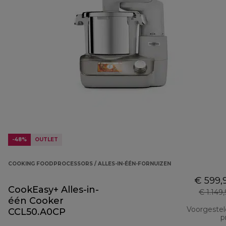
-48%
OUTLET
COOKING FOODPROCESSORS / ALLES-IN-ÉÉN-FORNUIZEN
€ 599,
CookEasy+ Alles-in-
€ 1.149
één Cooker
Voorgeste
CCL50.A0CP
pr