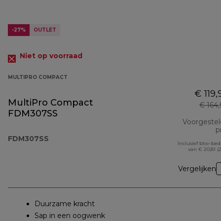
-27%
OUTLET
Niet op voorraad
MULTIPRO COMPACT
€ 119,
MultiPro Compact
€ 164
FDM307SS
Voorgeste
pr
FDM307SS
Inclusief btw-be
van € 20,81 (
Vergelijken
Duurzame kracht
Sap in een oogwenk