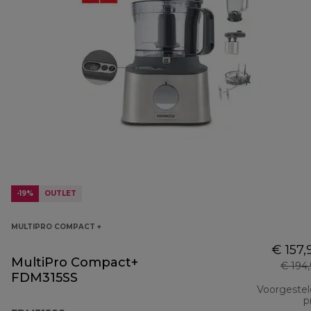
-19%
OUTLET
MULTIPRO COMPACT +
€ 157,
MultiPro Compact+
€ 194
FDM315SS
Voorgeste
pr