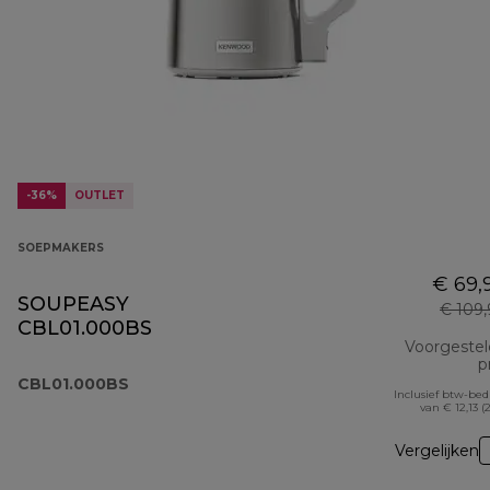
-36%
OUTLET
SOEPMAKERS
€ 69,
SOUPEASY
€ 109
CBL01.000BS
Voorgeste
pr
CBL01.000BS
Inclusief btw-be
van € 12,13 (
Vergelijken