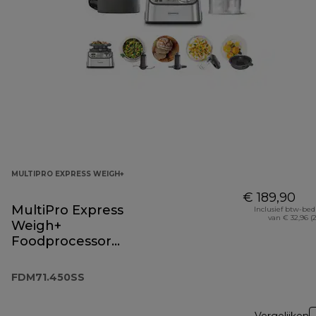
MULTIPRO EXPRESS WEIGH+
€ 189,90
MultiPro Express
Inclusief btw-be
van € 32,96 (
Weigh+
Foodprocessor
FDM71.450SS
FDM71.450SS