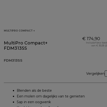
MULTIPRO COMPACT +
€ 174,90
MultiPro Compact+
Inclusief btw-be
van € 30,35 (
FDM313SS
FDM313SS
Vergelijken
Blenden als de beste
Een molen om dagelijks van te genieten
Sap in een oogwenk