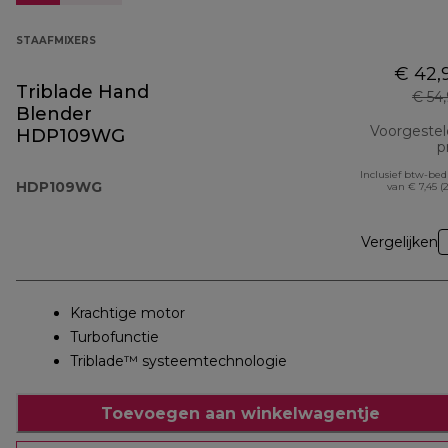
STAAFMIXERS
€ 42,
Triblade Hand
€ 54
Blender
Voorgeste
HDP109WG
pr
Inclusief btw-be
HDP109WG
van € 7,45 (
Vergelijken
Krachtige motor
Turbofunctie
Triblade™ systeemtechnologie
Toevoegen aan winkelwagentje