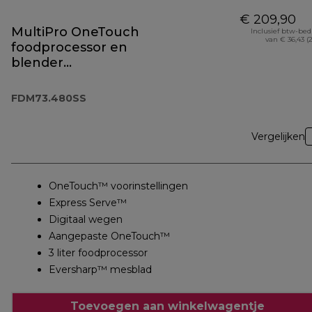
€ 209,90
MultiPro OneTouch
Inclusief btw-be
van € 36,43 (
foodprocessor en
blender
FDM73.480SS
FDM73.480SS
Vergelijken
OneTouch™ voorinstellingen
Express Serve™
Digitaal wegen
Aangepaste OneTouch™
3 liter foodprocessor
Eversharp™ mesblad
Toevoegen aan winkelwagentje