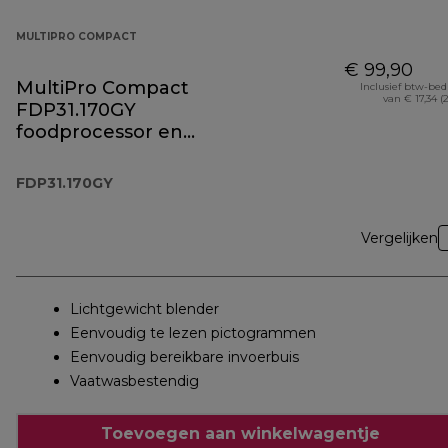
MULTIPRO COMPACT
€ 99,90
MultiPro Compact
Inclusief btw-be
van € 17,34 (
FDP31.170GY
foodprocessor en
blender
FDP31.170GY
Vergelijken
Lichtgewicht blender
Eenvoudig te lezen pictogrammen
Eenvoudig bereikbare invoerbuis
Vaatwasbestendig
Toevoegen aan winkelwagentje