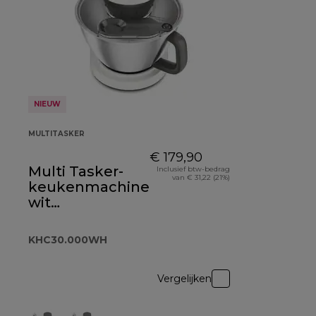
NIEUW
MULTITASKER
€ 179,90
Multi Tasker-
Inclusief btw-bedrag
van € 31,22 (21%)
keukenmachine
wit
KHC30.000WH
KHC30.000WH
Vergelijken