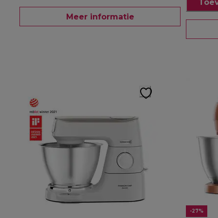
Toev
Meer informatie
-27%