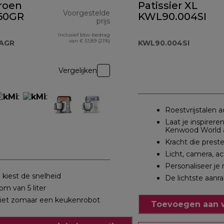
roen
Patissier XL
Voorgestelde
60GR
KWL90.004SI
prijs
Inclusief btw-bedrag
originele prijs € 479,90
van € 51,89 (21%)
AGR
KWL90.004SI
Vergelijken
Roestvrijstalen a
Laat je inspirere
Kenwood World 
Kracht die prest
Licht, camera, ac
Personaliseer je 
ij kiest de snelheid
De lichtste aanr
om van 5 liter
iet zomaar een keukenrobot
Toevoegen aan 