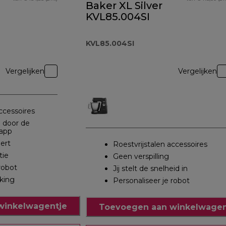
Baker XL Silver
KVL85.004SI
KVL85.004SI
Vergelijken
Vergelijken
ccessoires
n door de
app
eert
Roestvrijstalen accessoires
tie
Geen verspilling
robot
Jij stelt de snelheid in
aking
Personaliseer je robot
winkelwagentje
Toevoegen aan winkelwagen