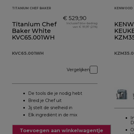
TITANIUM CHEF BAKER
KENWOOD 
€ 529,90
Titanium Chef
KENW
Inclusief btw-bedrag
van € 91,97 (21%)
Baker White
KEUK
KVC65.001WH
KZM35
KVC65.001WH
KZM35.
Vergelijken
De tools die je nodig hebt
Breid je Chef uit
Jij stelt de snelheid in
Elk ingrediënt in de mix
I
D
O
Toevoegen aan winkelwagentje