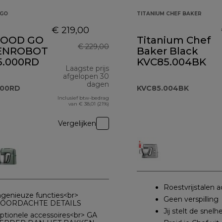
GO
TITANIUM CHEF BAKER
€ 219,00
OOD GO
Titanium Chef
€ 229,00
ENROBOT
Baker Black
.000RD
KVC85.004BK
Laagste prijs
afgelopen 30
dagen
000RD
KVC85.004BK
Inclusief btw-bedrag
van € 38,01 (21%)
Vergelijken
Roestvrijstalen a
ngenieuze functies<br>
Geen verspilling
OORDACHTE DETAILS
Jij stelt de snelhe
ptionele accessoires<br> GA