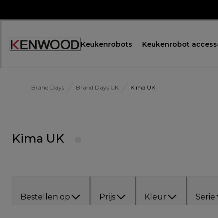
Skip
to
Content
Keukenrobots
Keukenrobot access
Accessibility
Statement
Brand Days
Brand Days UK
Kima UK
Kima UK
Bestellen op
Prijs
Kleur
Serie