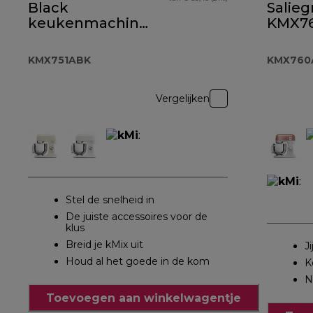
Black
Salieg
keukenmachine
KMX7
KMX751ABK
KMX751ABK
KMX760
Vergelijken
Stel de snelheid in
De juiste accessoires voor de
klus
Breid je kMix uit
J
Houd al het goede in de kom
K
N
Toevoegen aan winkelwagentje