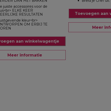
ERDER DAN HET BAKKEN
Breid je Chef uit
e juiste accessoires voor de
lus<br> ELKE KEER
Toevoegen aan 
EERLIJKE RESULTATEN
ustgevende kleur<br>
NTWORPEN OM ERBIJ TE
Meer inf
OREN
oegen aan winkelwagentje
Meer informatie