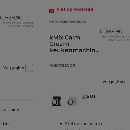
Niet op voorraad
€ 629,90
KMIX KEUKENROBOTS
Inclusief btw-bedrag
van € 109,32 (21%)
€ 399,90
kMix Calm
Inclusief btw-bedr
van € 69,40 (21
Cream
keukenmachine
KMX751ACR
KMX751ACR
Vergelijken
Vergelijken
ccessoires
id in
Stel de snelheid in