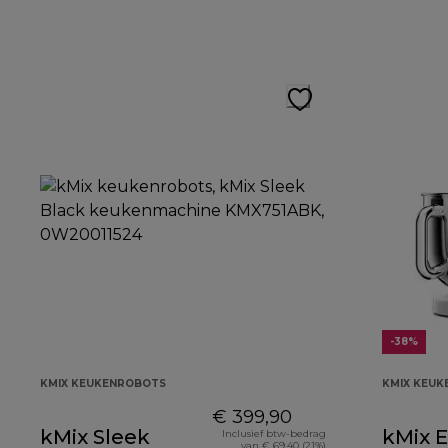
-38%
KMIX KEUKENROBOTS
KMIX KEU
€ 399,90
kMix Sleek
kMix E
Inclusief btw-bedrag
van € 69,40 (21%)