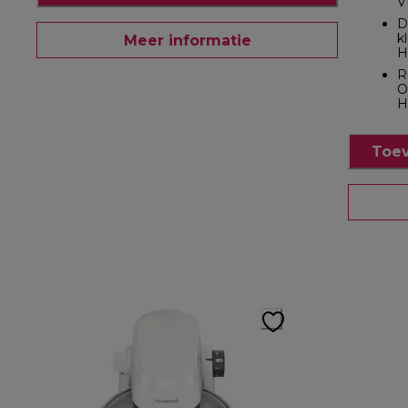
V
D
k
Meer informatie
H
R
O
H
Toev