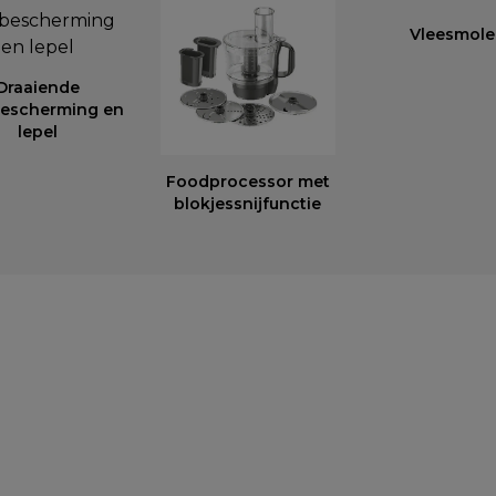
Vleesmol
Draaiende
escherming en
lepel
Foodprocessor met
blokjessnijfunctie