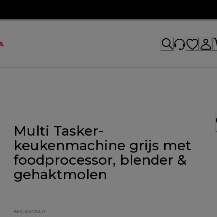
A
Multi Tasker-
keukenmachine grijs met
foodprocessor, blender &
gehaktmolen
KHC30.070GY