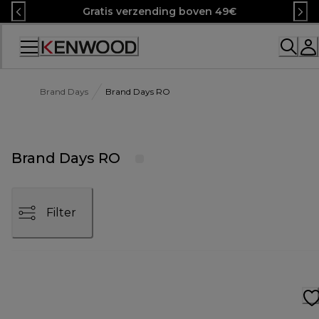
Skip
Gratis verzending boven 49€
to
Content
Accessibility
Statement
Brand Days
Brand Days RO
Brand Days RO
Filter