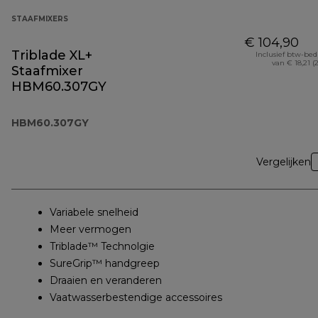
STAAFMIXERS
€ 104,90
Triblade XL+
Inclusief btw-be
van € 18,21 (
Staafmixer
HBM60.307GY
HBM60.307GY
Vergelijken
Variabele snelheid
Meer vermogen
Triblade™ Technolgie
SureGrip™ handgreep
Draaien en veranderen
Vaatwasserbestendige accessoires