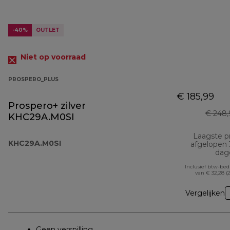
-40%
OUTLET
Niet op voorraad
PROSPERO_PLUS
€ 185,99
Prospero+ zilver
€ 248,
KHC29A.M0SI
Laagste pr
KHC29A.M0SI
afgelopen
dag
Inclusief btw-be
van € 32,28 (
Vergelijken
Geen verspilling