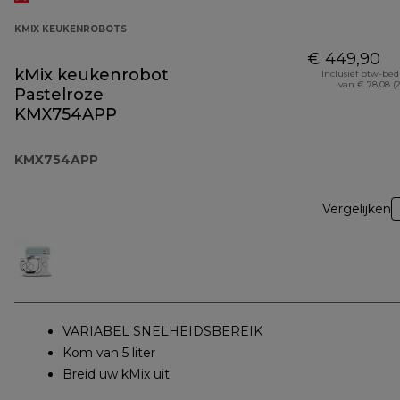
KMIX KEUKENROBOTS
€ 449,90
kMix keukenrobot
Inclusief btw-be
van € 78,08 (
Pastelroze
KMX754APP
KMX754APP
Vergelijken
VARIABEL SNELHEIDSBEREIK
Kom van 5 liter
Breid uw kMix uit