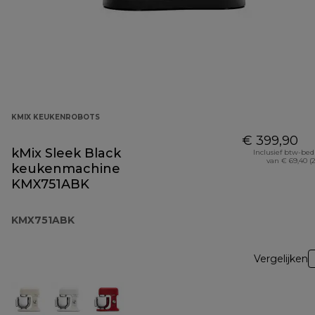
KMIX KEUKENROBOTS
€ 399,90
kMix Sleek Black
Inclusief btw-be
van € 69,40 (
keukenmachine
KMX751ABK
KMX751ABK
Vergelijken