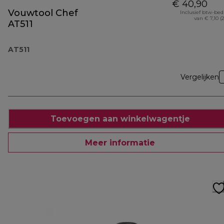
€ 40,90
Vouwtool Chef
Inclusief btw-be
van € 7,10 (
AT511
AT511
Vergelijken
Toevoegen aan winkelwagentje
Meer informatie