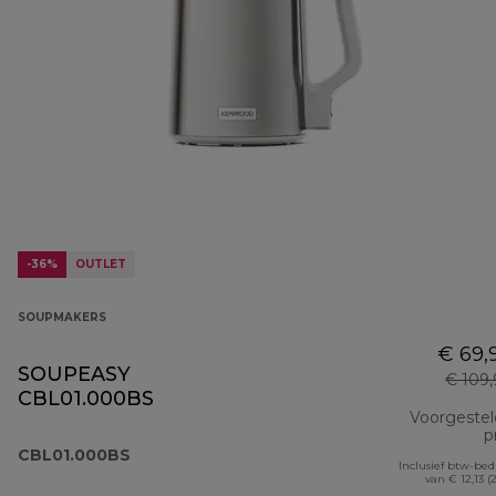
-36%
OUTLET
SOUPMAKERS
€ 69,
SOUPEASY
€ 109
CBL01.000BS
Voorgeste
pr
CBL01.000BS
Inclusief btw-be
van € 12,13 (