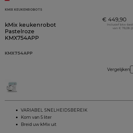
KMIX KEUKENROBOTS
€ 449,90
kMix keukenrobot
Inclusief btw-be
van € 78,08 (
Pastelroze
KMX754APP
KMX754APP
Vergelijken
VARIABEL SNELHEIDSBEREIK
Kom van 5 liter
Breid uw kMix uit