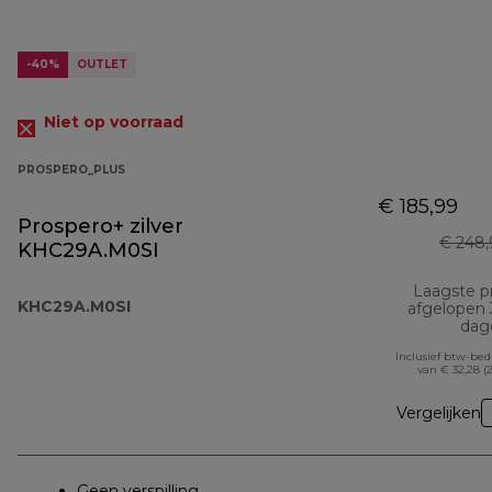
-40%
OUTLET
Niet op voorraad
PROSPERO_PLUS
€ 185,99
Prospero+ zilver
€ 248,
KHC29A.M0SI
Laagste pr
KHC29A.M0SI
afgelopen
dag
Inclusief btw-be
van € 32,28 (
Vergelijken
Geen verspilling