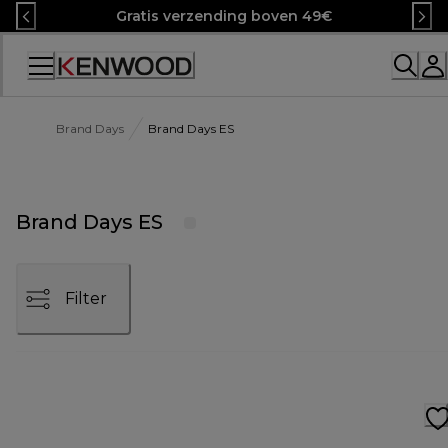
Skip
Gratis verzending boven 49€
to
Content
Accessibility
Statement
Brand Days
Brand Days ES
Brand Days ES
Filter