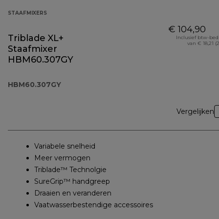
STAAFMIXERS
€ 104,90
Triblade XL+
Inclusief btw-be
van € 18,21 (
Staafmixer
HBM60.307GY
HBM60.307GY
Vergelijken
Variabele snelheid
Meer vermogen
Triblade™ Technolgie
SureGrip™ handgreep
Draaien en veranderen
Vaatwasserbestendige accessoires