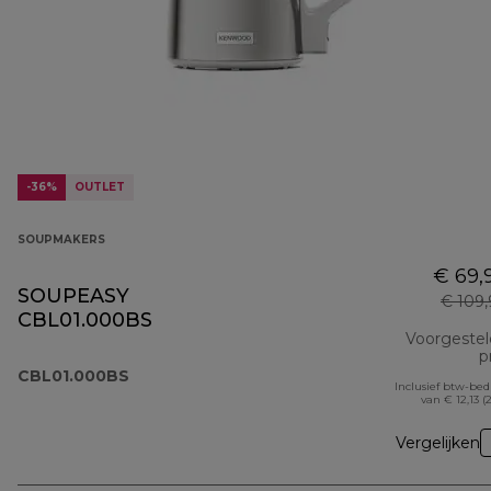
-36%
OUTLET
SOUPMAKERS
€ 69,
SOUPEASY
€ 109
CBL01.000BS
Voorgeste
pr
CBL01.000BS
Inclusief btw-be
van € 12,13 (
Vergelijken