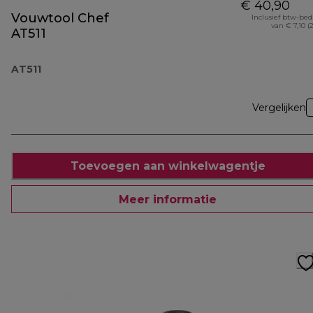
€ 40,90
Vouwtool Chef
Inclusief btw-be
van € 7,10 (
AT511
AT511
Vergelijken
Toevoegen aan winkelwagentje
Meer informatie