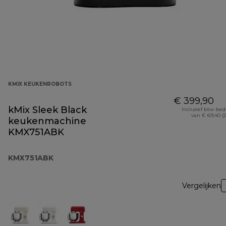
KMIX KEUKENROBOTS
€ 399,90
kMix Sleek Black
Inclusief btw-be
van € 69,40 (
keukenmachine
KMX751ABK
KMX751ABK
Vergelijken