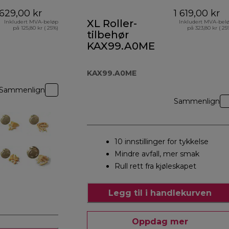
629,00 kr
1 619,00 kr
XL Roller-
Inkludert MVA-beløp
Inkludert MVA-bel
på 125,80 kr ( 25%)
på 323,80 kr ( 25
tilbehør
KAX99.A0ME
KAX99.A0ME
Sammenlign
Sammenlign
10 innstillinger for tykkelse
Mindre avfall, mer smak
Rull rett fra kjøleskapet
Legg til i handlekurven
Oppdag mer