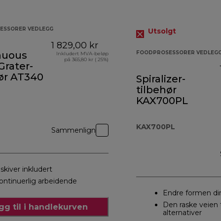
ESSORER VEDLEGG
Utsolgt
1 829,00 kr
nuous
FOODPROSESSORER VEDLEG
Inkludert MVA-beløp
på 365,80 kr ( 25%)
 Grater-
ør AT340
Spiralizer-
tilbehør
KAX700PL
KAX700PL
Sammenlign
 skiver inkludert
ontinuerlig arbeidende
Endre formen din
Den raske veien 
gg til i handlekurven
alternativer