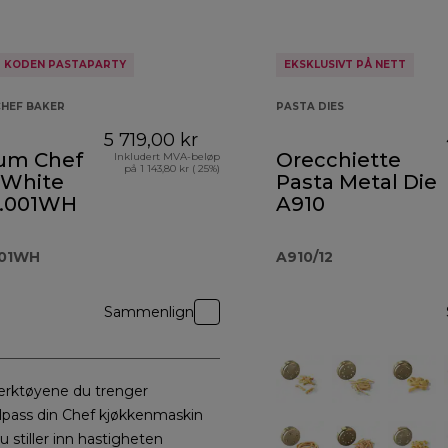
D KODEN PASTAPARTY
EKSKLUSIVT PÅ NETT
CHEF BAKER
PASTA DIES
5 719,00 kr
ium Chef
Orecchiette
Inkludert MVA-beløp
på 1 143,80 kr ( 25%)
 White
Pasta Metal Die
.001WH
A910
001WH
A910/12
Sammenlign
erktøyene du trenger
ilpass din Chef kjøkkenmaskin
u stiller inn hastigheten