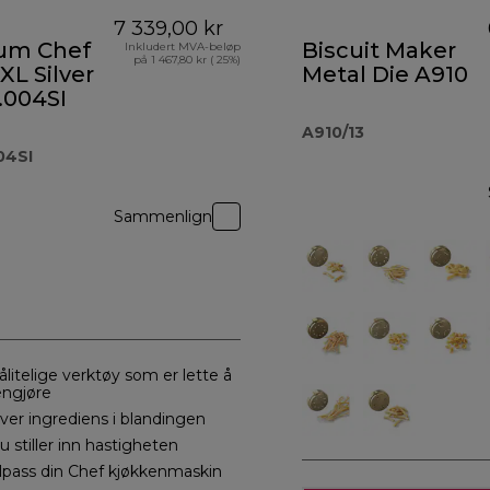
7 339,00 kr
ium Chef
Biscuit Maker
Inkludert MVA-beløp
på 1 467,80 kr ( 25%)
XL Silver
Metal Die A910
.004SI
A910/13
04SI
Sammenlign
ålitelige verktøy som er lette å
engjøre
ver ingrediens i blandingen
u stiller inn hastigheten
ilpass din Chef kjøkkenmaskin