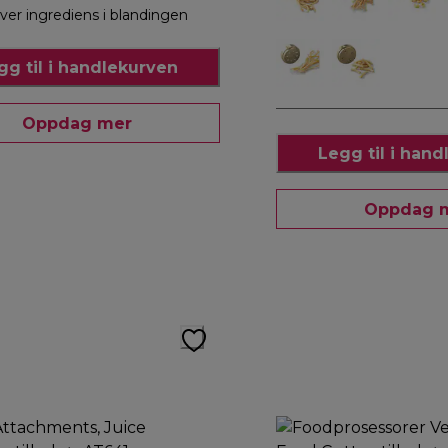
ver ingrediens i blandingen
gg til i handlekurven
Oppdag mer
Legg til i han
Oppdag 