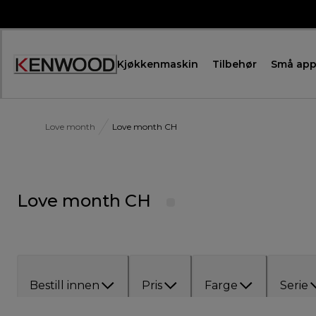
Skip
to
Content
Kjøkkenmaskin
Tilbehør
Små app
Love month
Love month CH
Love month CH
Bestill innen
Pris
Farge
Serie