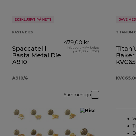
EKSKLUSIVT PÅ NETT
GAVE ME
PASTA DIES
TITANIUM 
479,00 kr
Spaccatelli
Titan
Inkludert MVA-beløp
på 95,80 kr ( 25%)
Pasta Metal Die
Baker
A910
KVC65
A910/4
KVC65.
Sammenlign
V
T
D