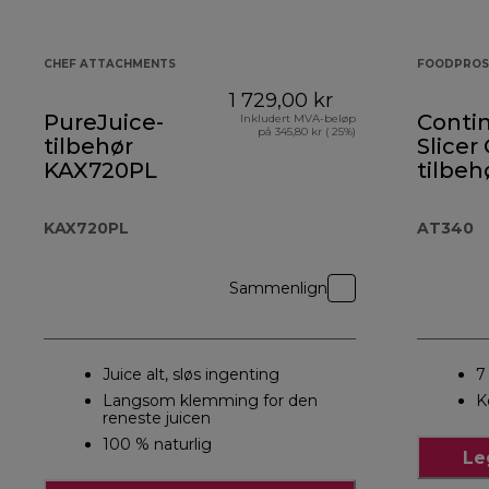
CHEF ATTACHMENTS
FOODPROS
1 729,00 kr
PureJuice-
Conti
Inkludert MVA-beløp
på 345,80 kr ( 25%)
tilbehør
Slicer
KAX720PL
tilbeh
KAX720PL
AT340
Sammenlign
Juice alt, sløs ingenting
7
Langsom klemming for den
K
reneste juicen
100 % naturlig
Le