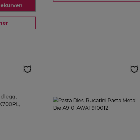
dlekurven
mer