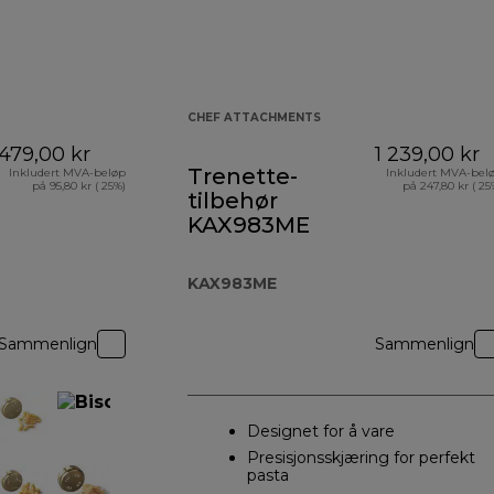
CHEF ATTACHMENTS
479,00 kr
1 239,00 kr
Trenette-
Inkludert MVA-beløp
Inkludert MVA-bel
på 95,80 kr ( 25%)
på 247,80 kr ( 25
tilbehør
KAX983ME
KAX983ME
Sammenlign
Sammenlign
Designet for å vare
Presisjonsskjæring for perfekt
pasta