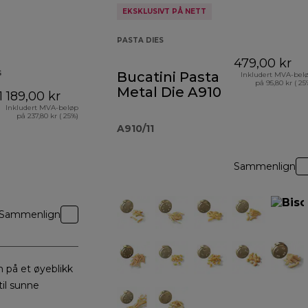
EKSKLUSIVT PÅ NETT
PASTA DIES
479,00 kr
G
Bucatini Pasta
Inkludert MVA-bel
på 95,80 kr ( 25
Metal Die A910
1 189,00 kr
Inkludert MVA-beløp
på 237,80 kr ( 25%)
A910/11
Sammenlign
Sammenlign
 på et øyeblikk
til sunne