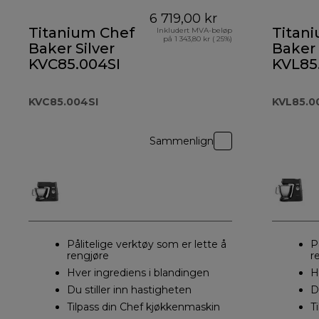
6 719,00 kr
Titanium Chef
Titan
Inkludert MVA-beløp
på 1 343,80 kr ( 25%)
Baker Silver
Baker 
KVC85.004SI
KVL85
KVC85.004SI
KVL85.0
Sammenlign
Pålitelige verktøy som er lette å
P
rengjøre
r
Hver ingrediens i blandingen
H
Du stiller inn hastigheten
D
Tilpass din Chef kjøkkenmaskin
T