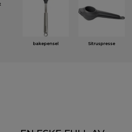
t
bakepensel
Sitruspresse