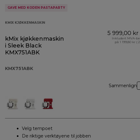
GAVE MED KODEN PASTAPARTY
KMIX KJØKKENMASKIN
5 999,00 kr
kMix kjøkkenmaskin
Inkludert MVA-be
på 1 199,80 kr ( 
i Sleek Black
KMX751ABK
KMX751ABK
Sammenlign
Velg tempoet
De riktige verktøyene til jobben