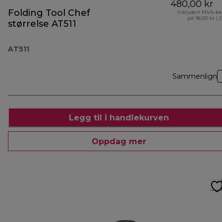
480,00 kr
Folding Tool Chef
Inkludert MVA-be
på 96,00 kr ( 
størrelse AT511
AT511
Sammenlign
Legg til i handlekurven
Oppdag mer