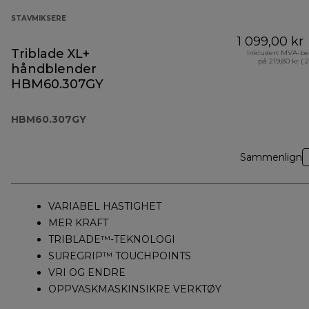
STAVMIKSERE
1 099,00 kr
Triblade XL+
Inkludert MVA-be
på 219,80 kr ( 
håndblender
HBM60.307GY
HBM60.307GY
Sammenlign
VARIABEL HASTIGHET
MER KRAFT
TRIBLADE™-TEKNOLOGI
SUREGRIP™ TOUCHPOINTS
VRI OG ENDRE
OPPVASKMASKINSIKRE VERKTØY