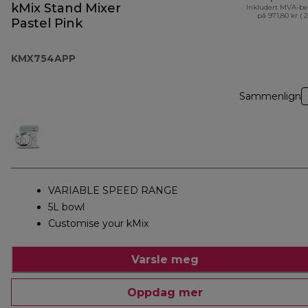
kMix Stand Mixer
Inkludert MVA-be
på 971,80 kr ( 
Pastel Pink
KMX754APP
Sammenlign
VARIABLE SPEED RANGE
5L bowl
Customise your kMix
Varsle meg
Oppdag mer