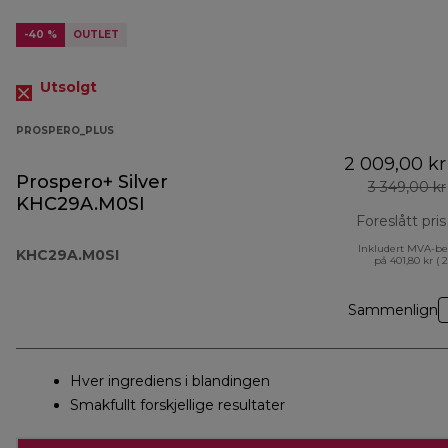
-40 %
OUTLET
Utsolgt
PROSPERO_PLUS
2 009,00 kr
Prospero+ Silver
3 349,00 kr
KHC29A.M0SI
Foreslått pris
Inkludert MVA-be
KHC29A.M0SI
på 401,80 kr ( 
Sammenlign
Hver ingrediens i blandingen
Smakfullt forskjellige resultater