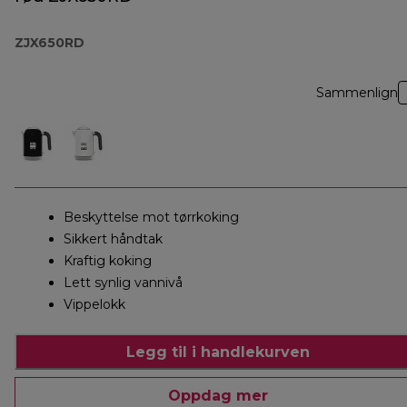
ZJX650RD
Sammenlign
Beskyttelse mot tørrkoking
Sikkert håndtak
Kraftig koking
Lett synlig vannivå
Vippelokk
Legg til i handlekurven
Oppdag mer