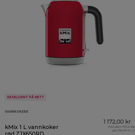
EKSKLUSIVT PÅ NETT
VANNKOKERE
1 172,00 kr
kMix 1 L vannkoker
Inkludert MVA-be
på 234,40 kr ( 
rød ZJX650RD