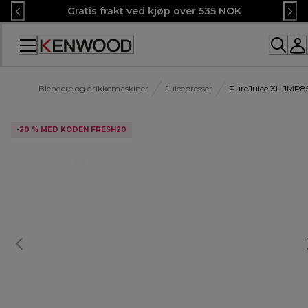
Skip
Gratis frakt ved kjøp over 535 NOK
to
Content
Blendere og drikkemaskiner
Juicepresser
PureJuice XL JMP8
-20 % MED KODEN FRESH20