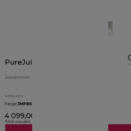
PureJuice XL JMP85.000SI
Juicepresser
JMP85.000SI
Farge
:
JMP85.000SI
4 099,00 kr
*MVA inkludert
Legg til i handlekurven