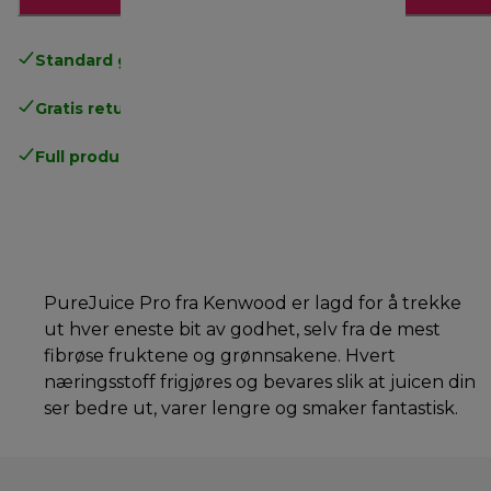
Standard gratis levering
over 535 NOK
Gratis retur
.
Full produsentgaranti
.
PureJuice Pro fra Kenwood er lagd for å trekke
ut hver eneste bit av godhet, selv fra de mest
fibrøse fruktene og grønnsakene. Hvert
næringsstoff frigjøres og bevares slik at juicen din
ser bedre ut, varer lengre og smaker fantastisk.